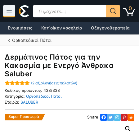
Μετάβαση
Products
0
σε
search
περιεχόμενο
Ενοικιάσεις
Κατ’ οίκον νοσηλεία
Οξυγονοθεραπεία
Ορθοπεδικοί Πάτοι
Δερμάτινος Πάτος για την
Κακοσμία με Ενεργό Άνθρακα
Saluber
(
2
αξιολογήσεις πελατών)
5.00
out of
Κωδικός προϊόντος:
438/338
5
Κατηγορία:
Ορθοπεδικοί Πάτοι
Εταιρία:
SALUBER
Super Προσφορά
Share