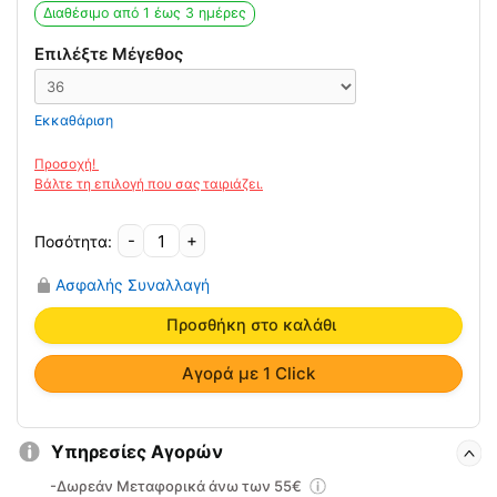
was:
τιμή
Διαθέσιμο από 1 έως 3 ημέρες
13.83€.
είναι:
9.88€.
Επιλέξτε Μέγεθος
Εκκαθάριση
-
+
Δερμάτινος
Πάτος
Ασφαλής Συναλλαγή
για
την
Προσθήκη στο καλάθι
Κακοσμία
με
Αγορά με 1 Click
Ενεργό
Άνθρακα
Saluber
Υπηρεσίες Αγορών
ποσότητα
-Δωρεάν Μεταφορικά άνω των 55€