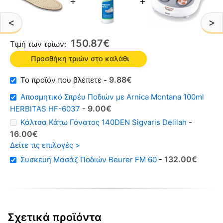
+
+
<
>
150
87
€
Τιμή των τρίων:
Προσθήκη τριών στο καλάθι
Original
Η
9
88
€
-
price
τρέχουσα
Αποσμητικό Σπρέυ Ποδιών με Arnica Montana 100ml
was:
τιμή
Original
Η
9
00
€
HERBITAS HF-6037
-
1383€.
είναι:
price
τρέχουσα
Κάλτσα Κάτω Γόνατος 140DEN Sigvaris Delilah
-
988€.
was:
τιμή
Original
Η
16
00
€
1200€.
είναι:
price
τρέχουσα
Δείτε τις επιλογές >
900€.
was:
τιμή
Original
Η
132
00
€
Συσκευή Μασάζ Ποδιών Beurer FM 60
-
2000€.
είναι:
price
τρέχουσα
1600€.
was:
τιμή
17000€.
είναι:
13200€.
Σχετικά προϊόντα