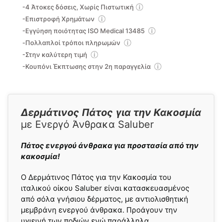
-4 Άτοκες δόσεις, Χωρίς Πιστωτική
-Επιστροφή Χρημάτων
-Εγγύηση ποιότητας ISO Medical 13485
-Πολλαπλοί τρόποι πληρωμών
-Στην καλύτερη τιμή
-Κουπόνι Έκπτωσης στην 2η παραγγελία
Δερμάτινος Πάτος
για την Κακοσμία
με Ενεργό Άνθρακα Saluber
Πάτος ενεργού άνθρακα για προστασία από την
κακοσμία!
O Δερμάτινος Πάτος για την Κακοσμία του
ιταλικού οίκου Saluber είναι κατασκευασμένος
από σόλα γνήσιου δέρματος, με αντιολισθητική
μεμβράνη ενεργού άνθρακα. Προάγουν την
υγιεινή των ποδιών ενώ παράλληλα