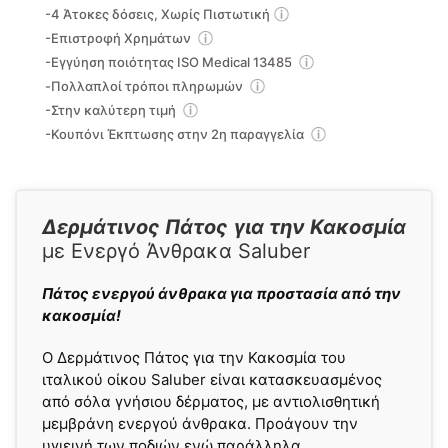
-4 Άτοκες δόσεις, Χωρίς Πιστωτική
-Επιστροφή Χρημάτων
-Εγγύηση ποιότητας ISO Medical 13485
-Πολλαπλοί τρόποι πληρωμών
-Στην καλύτερη τιμή
-Κουπόνι Έκπτωσης στην 2η παραγγελία
Δερμάτινος Πάτος
για την Κακοσμία
με Ενεργό Άνθρακα Saluber
Πάτος ενεργού άνθρακα για προστασία από την
κακοσμία!
O Δερμάτινος Πάτος για την Κακοσμία του
ιταλικού οίκου Saluber είναι κατασκευασμένος
από σόλα γνήσιου δέρματος, με αντιολισθητική
μεμβράνη ενεργού άνθρακα. Προάγουν την
υγιεινή των ποδιών ενώ παράλληλα