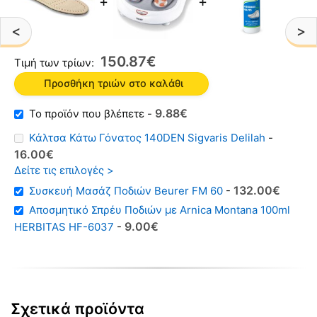
+
+
<
>
150
87
€
Τιμή των τρίων:
Προσθήκη τριών στο καλάθι
Original
Η
9
88
€
-
price
τρέχουσα
Κάλτσα Κάτω Γόνατος 140DEN Sigvaris Delilah
-
was:
τιμή
Original
Η
16
00
€
1383€.
είναι:
price
τρέχουσα
Δείτε τις επιλογές >
988€.
was:
τιμή
Original
Η
132
00
€
Συσκευή Μασάζ Ποδιών Beurer FM 60
-
2000€.
είναι:
price
τρέχουσα
Αποσμητικό Σπρέυ Ποδιών με Arnica Montana 100ml
1600€.
was:
τιμή
Original
Η
9
00
€
HERBITAS HF-6037
-
17000€.
είναι:
price
τρέχουσα
13200€.
was:
τιμή
1200€.
είναι:
900€.
Σχετικά προϊόντα