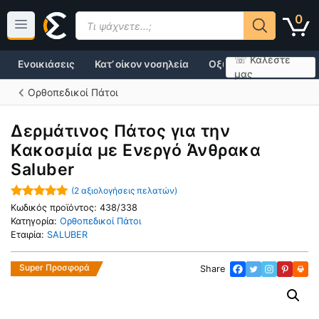
Μετάβαση
Products
0
σε
search
περιεχόμενο
☏ Καλέστε
Ενοικιάσεις
Κατ’ οίκον νοσηλεία
Οξυγονοθεραπεία
μας
Ορθοπεδικοί Πάτοι
Δερμάτινος Πάτος για την
Κακοσμία με Ενεργό Άνθρακα
Saluber
(
2
αξιολογήσεις πελατών)
5.00
out of
Κωδικός προϊόντος:
438/338
5
Κατηγορία:
Ορθοπεδικοί Πάτοι
Εταιρία:
SALUBER
Super Προσφορά
Share