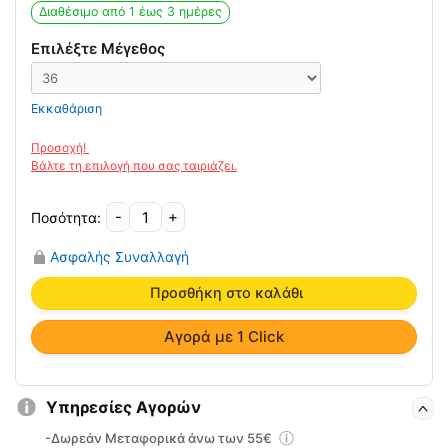
was:
τιμή
Διαθέσιμο από 1 έως 3 ημέρες
13.83€.
είναι:
9.88€.
Επιλέξτε Μέγεθος
Εκκαθάριση
-
+
Δερμάτινος
Πάτος
Ασφαλής Συναλλαγή
για
την
Προσθήκη στο καλάθι
Κακοσμία
με
Αγορά με 1 Click
Ενεργό
Άνθρακα
Saluber
Υπηρεσίες Αγορών
ποσότητα
-Δωρεάν Μεταφορικά άνω των 55€