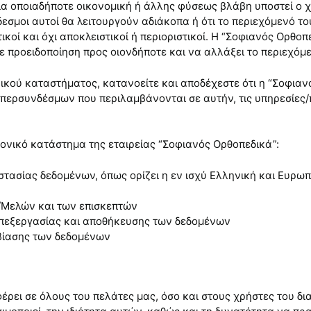
ια οποιαδήποτε οικονομική ή άλλης φύσεως βλάβη υποστεί ο χ
δεσμοι αυτοί θα λειτουργούν αδιάκοπα ή ότι το περιεχόμενό το
τικοί και όχι αποκλειστικοί ή περιοριστικοί. Η “Σοφιανός Ορθο
 προειδοποίηση προς οιονδήποτε και να αλλάξει το περιεχόμε
κού καταστήματος, κατανοείτε και αποδέχεστε ότι η “Σοφιαν
περσυνδέσμων που περιλαμβάνονται σε αυτήν, τις υπηρεσίες/
ρονικό κατάστημα της εταιρείας “Σοφιανός Ορθοπεδικά”:
στασίας δεδομένων, όπως ορίζει η εν ισχύ Ελληνική και Ευρ
/Μελών και των επισκεπτών
επεξεργασίας και αποθήκευσης των δεδομένων
βίασης των δεδομένων
ρει σε όλους του πελάτες μας, όσο και στους χρήστες του δι