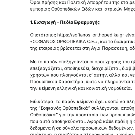
Όροι Χρήσης και Πολιτική Απορρήτου της εταιρεί
εμπορίας Ορθοπεδικών Ειδών και Ιατρικών Μη
1. Εισαγωγή – Πεδίο Εφαρμογής
Ο ιστότοπος https://sofianos-orthopedika.gr εί
«ΣΟΦΙΑΝΟΣ ΟΡΘΟΠΕΔΙΚΑ Ο.Ε.», και το διακριτικ
της εταιρείας βρίσκεται στη Αγία Παρασκευή, οδ
Με το παρόν επεξηγούνται οι όροι χρήσης του η
επεξεργάζεται, αποθηκεύει, διαχειρίζεται, δια
χρηστών που πλοηγούνται σ’ αυτήν, αλλά και 
Προσωπικού Χαρακτήρα, ώστε να πληρούνται τα
την κείμενη ελληνική και κοινοτική νομοθεσία.
Ειδικότερα, το παρόν κείμενο έχει σκοπό να π
της “Σοφιανός Ορθοπεδικά” συλλέγονται, αποθηκ
Ορθοπεδικά” για την προστασία των προσωπικών
που αυτά αποθηκεύονται. Αφορά κάθε πράξη ή 
δεδομένα ή σε σύνολα προσωπικών δεδομένων, ό
ανάκτηση, η αναζήτηση πληροφοριών, η χρήση, η