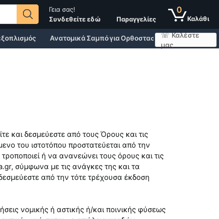
0
Γεια σας!
Παραγγελίες
Συνδεθείτε εδώ
☏ Καλέστε
 εξοπλισμός
Ανατομικά Σαμπό για Ορθοστασία
Άθληση, Υγεί
μας
τε και δεσμεύεστε από τους Όρους και τις
όμενο του ιστοτόπου προστατεύεται από την
τροποποιεί ή να ανανεώνει τους όρους και τις
gr, σύμφωνα με τις ανάγκες της και τα
 δεσμεύεστε από την τότε τρέχουσα έκδοση
σεις νομικής ή αστικής ή/και ποινικής φύσεως