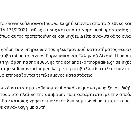
ου www.sofianos-orthopedika.gr διέπονται από το Διεθνές κα
 ΠΔ 131/2003) καθώς επίσης και από το Νόμο περί προστασίας
όπως αυτός τροποποιήθηκε και ισχύει. Δείτε αναλυτικά το ενι
ι χρήση των υπηρεσιών του ηλεκτρονικού καταστήματος θεωρεί
συμβατοί με το ισχύον Ευρωπαϊκό και Ελληνικό Δίκαιο. Η μη 
 την άρση πάσης ευθύνης της sofianos-orthopedika.gr σε σχέ
α της sofianos-orthopedika.gr να μεταβάλλει διατάξεις των 
 να επηρεάζονται τετελεσμένες καταστάσεις.
νικό κατάστημα sofianos-orthopedika.gr αναγνωρίζει ότι διά
όσο στο πλαίσιο της σύμβασης που καταρτίζεται με την αποδοχ
 Εάν κάποιος χρήστης/πελάτης δεν συμφωνεί με αυτούς τους ό
άθε συναλλαγή με αυτή.