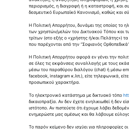
περιορισμός, η διαγραφή ή η καταστροφή, και 
δεσμευτικό Ευρωπαϊκό Κανονισμό, καθώς και σύμ
H Πολιτική Απορρήτου, δυνάμει της οποίας το 
των χρηστών/μελών του Δικτυακού Τόπου και τ
τρίτων (στο εξής ο «χρήστης ή/και Πελάτης») τ
που παρέχονται από την “Σοφιανός Ορθοπεδικά”
Η Πολιτική Απορρήτου αφορά εν γένει την πολι
σε όλες τις εκφάνσεις συναλλαγής με τους εκά
μέσω του παραθύρου διαλόγου (chat) ή μέσω ema
facebook, instagram κ.λπ.), είτε τηλεφωνικά, ε
προσωπικού χαρακτήρα.
Το ηλεκτρονικό κατάστημα με δικτυακό τόπο
ht
δικαιοπραξία. Αν δεν έχετε ενηλικιωθεί ή δεν 
ιστότοπο. Αν πιστεύετε ότι έχουμε λάβει δεδομ
ενημερώστε μας αμέσως και θα λάβουμε εύλογα
Το παρόν κείμενο δεν ισχύει για πληροφορίες οι