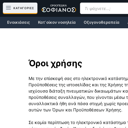
Μετάβαση
Products
search
ΚΑΤΗΓΟΡΙΕΣ
σε
περιεχόμενο
Ενοικιάσεις
Κατ’ οίκον νοσηλεία
Οξυγονοθεραπεία
Όροι χρήσης
Με την επίσκεψή σας στο ηλεκτρονικό κατάστημ
Προϋποθέσεις της ιστοσελίδας και της Χρήσης τ
ισχύουσα διάταξη πνευματικών δικαιωμάτων και
προϋποθέσεις συναλλαγών, που γίνονται μέσω τ
συναλλακτικά ήθη ανά πάσα στιγμή χωρίς προει
αυτών των Όρων και Προϋποθέσεων Χρήσης.
Σε καμία περίπτωση το ηλεκτρονικό κατάστημα 