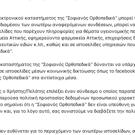
εκτρονικού καταστήματος της “Σοφιανός Ορθοπεδικά” μπορεί 
ος, διαμέσου των ανωτέρω αναφερόμενων συνδέσεων, μπορεί ν
οσελίδες που παρέχουν πληροφορίες για θέματα υγειονομικής 
ία Αττικής, εφημερεύοντα φαρμακεία Αττικής, επιχειρήσεις
υτικών ειδών κ.λπ., καθώς και σε ιστοσελίδες υπηρεσιών που 
δικά”.
ύ καταστήματος της “Σοφιανός Ορθοπεδικά” δύνανται να υπάρχ
ιστοσελίδες μέσων κοινωνικής δικτύωσης όπως το facebook, in
ς Ορθοπεδικά” στα αντίστοιχα μέσα.
ες ο Χρήστης/Πελάτης επιλέξει έναν σύνδεσμο ο οποίος παραπέ
 η παρούσα πολιτική προστασίας δεδομένων προσωπικού χαρακτ
το σημαίνει ότι η “Σοφιανός Ορθοπεδικά” δεν είναι υπεύθυνη γ
αι, για το λόγο αυτό, σας συνιστούμε να διαβάζετε την πο
δεν ευθύνεται για το περιεχόμενο των ανωτέρω ιστοσελίδων, 