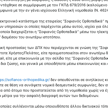
συντάχθηκε σε συμμόρφωση με τον ΓΚΠΔ 679/2016 (καλούμενο 
φωνα με την εν γένει ισχύουσα Ελληνική νομοθεσία (Ν. 4624/
ηλεκτρονικό κατάστημα της εταιρείας “Σοφιανός Ορθοπεδικά” 
ων υπηρεσιών οι οποίες παρέχονται μέσω αυτού, ισχύει για 
α οποία διαχειρίζεται η “Σοφιανός Ορθοπεδικά” μέσω του ηλε
 διαμέσου του ανωτέρω ιστοτόπου.
τική προστασίας των ΔΠΧ που περιέρχονται σε γνώση της “Σοφ
στοτε Χρήστες/Πελάτες, είτε πραγματοποιείται στον ανωτέρω 
il, είτε με επικοινωνία με την σελίδα της “Σοφιανός Ορθοπεδι
ίτε δια ζώσης, και γενικά με οποιοδήποτε μέσω επικοινωνίας 
tps://sofianos-orthopedika.gr/
δεν απευθύνεται σε ανηλίκους κ
είστε σε θέση να συνάψετε νομικά δεσμευτικές συμφωνίες, δεν
ένα από άτομο που προστατεύεται από τη νομοθεσία χωρίς να έ
 μέτρα για την ασφαλή διαγραφή αυτών των δεδομένων.
 οποίες συλλέγονται μέσω οποιουδήποτε άλλου δικτυακού τόπου