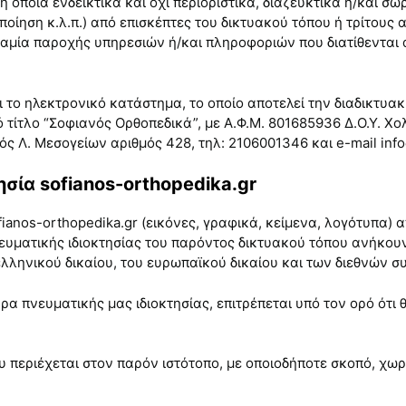
ή η οποία ενδεικτικά και όχι περιοριστικά, διαζευκτικά ή/και 
ίηση κ.λ.π.) από επισκέπτες του δικτυακού τόπου ή τρίτους απ
ναμία παροχής υπηρεσιών ή/και πληροφοριών που διατίθενται 
ναι το ηλεκτρονικό κατάστημα, το οποίο αποτελεί την διαδικτυα
ό τίτλο “Σοφιανός Ορθοπεδικά”, με Α.Φ.Μ. 801685936 Δ.Ο.Υ. 
ός Λ. Μεσογείων αριθμός 428, τηλ: 2106001346 και e-mail inf
σία sofianos-orthopedika.gr
ianos-orthopedika.gr (εικόνες, γραφικά, κείμενα, λογότυπα) α
υματικής ιδιοκτησίας του παρόντος δικτυακού τόπου ανήκο
 ελληνικού δικαίου, του ευρωπαϊκού δικαίου και των διεθνών 
άρα πνευματικής μας ιδιοκτησίας, επιτρέπεται υπό τον ορό ότι
 περιέχεται στον παρόν ιστότοπο, με οποιοδήποτε σκοπό, χωρ