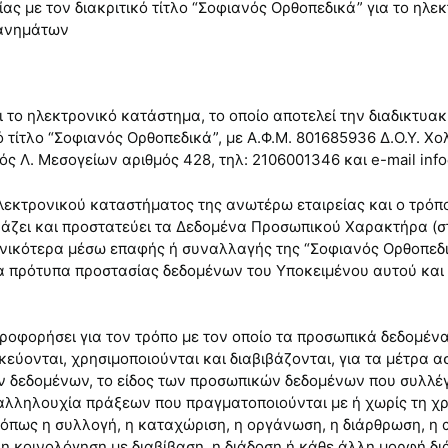
ας με τον διακριτικό τίτλο “Σοφιανός Ορθοπεδικά” για το ηλε
χανημάτων
ναι το ηλεκτρονικό κατάστημα, το οποίο αποτελεί την διαδικτυα
ό τίτλο “Σοφιανός Ορθοπεδικά”, με Α.Φ.Μ. 801685936 Δ.Ο.Υ. 
ός Λ. Μεσογείων αριθμός 428, τηλ: 2106001346 και e-mail inf
λεκτρονικού καταστήματος της ανωτέρω εταιρείας και ο τρόπος
βιβάζει και προστατεύει τα Δεδομένα Προσωπικού Χαρακτήρα 
γενικότερα μέσω επαφής ή συναλλαγής της “Σοφιανός Ορθοπεδ
 πρότυπα προστασίας δεδομένων του Υποκειμένου αυτού και
ληροφορήσει για τον τρόπο με τον οποίο τα προσωπικά δεδομέ
εύονται, χρησιμοποιούνται και διαβιβάζονται, για τα μέτρα 
 δεδομένων, το είδος των προσωπικών δεδομένων που συλλέγο
αλληλουχία πράξεων που πραγματοποιούνται με ή χωρίς τη 
πως η συλλογή, η καταχώριση, η οργάνωση, η διάρθρωση, η 
 κοινολόγηση με διαβίβαση, η διάδοση ή κάθε άλλη μορφή διά