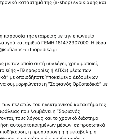
κτρονικό κατάστημά της (e-shop) ενοικίασης και
κή παρουσία της εταιρείας με την επωνυμία
Χολαργού και αριθμό ΓΕΜΗ 161472307000. Η έδρα
o@sofianos-orthopedika.gr
 με τον οποίο αυτή συλλέγει, χρησιμοποιεί,
(στο εξής «Πληροφορίες ή ΔΠΧ») μέσω των
ικά” με οποιοδήποτε Υποκείμενο Δεδομένων
 να συμμορφώνεται η “Σοφιανός Ορθοπεδικά” με
να των πελατών του ηλεκτρονικού καταστήματος
ασφάλειας που λαμβάνει η “Σοφιανός
νται, τους λόγους και το χρονικό διάστημα
χρήση αυτοματοποιημένων μέσων, σε προσωπικά
αποθήκευση, η προσαρμογή ή η μεταβολή, η
θεσης, η συσχέτιση ή ο συνδυασμός, ο