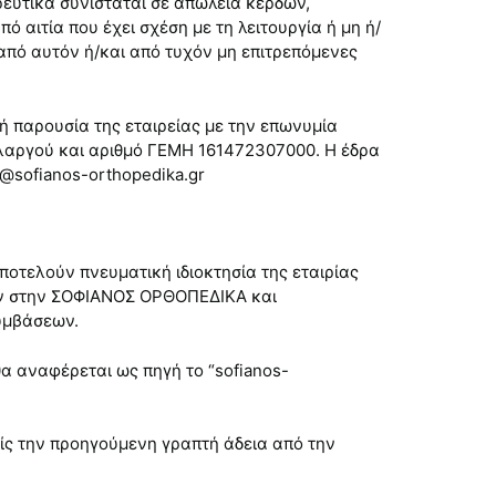
σωρευτικά συνίσταται σε απώλεια κερδών,
ό αιτία που έχει σχέση με τη λειτουργία ή μη ή/
από αυτόν ή/και από τυχόν μη επιτρεπόμενες
κή παρουσία της εταιρείας με την επωνυμία
Χολαργού και αριθμό ΓΕΜΗ 161472307000. Η έδρα
o@sofianos-orthopedika.gr
ποτελούν πνευματική ιδιοκτησία της εταιρίας
υν στην ΣΟΦΙΑΝΟΣ ΟΡΘΟΠΕΔΙΚΑ και
συμβάσεων.
 θα αναφέρεται ως πηγή το “sofianos-
ίς την προηγούμενη γραπτή άδεια από την