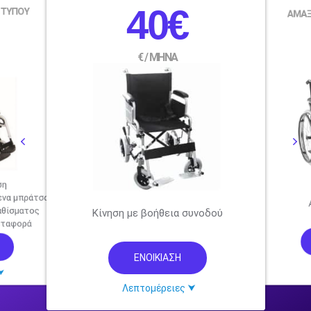
40€
 ΤΥΠΟΥ
ΑΜΑΞ
€ / ΜΗΝΑ
ση
ενα μπράτσα
αθίσματος
Κίνηση με βοήθεια συνοδού
εταφορά
ΕΝΟΙΚΙΑΣΗ
⮟
Λεπτομέρειες ⮟