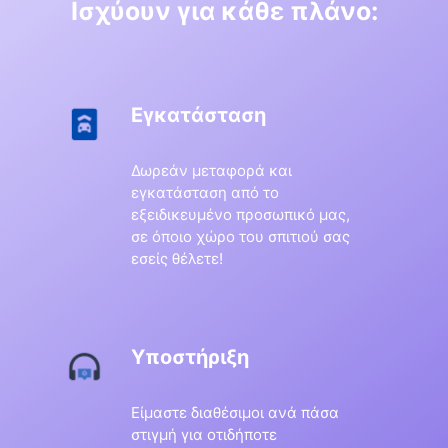
Ισχύουν για κάθε πλάνο:
Εγκατάσταση
Δωρεάν μεταφορά και
εγκατάσταση από το
εξειδικευμένο προσωπικό μας,
σε όποιο χώρο του σπιτιού σας
εσείς θέλετε!
Υποστήριξη
Είμαστε διαθέσιμοι ανά πάσα
στιγμή για οτιδήποτε