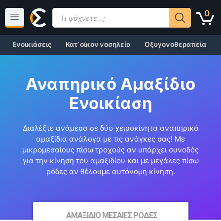
Μετάβαση
Products
0
σε
search
περιεχόμενο
Ενοικιάσεις
Κατ’ οίκον νοσηλεία
Οξυγονοθεραπεία
Αναπηρικό Αμαξίδιο
Ενοικίαση
Διαλέξτε ανάμεσα σε δύο χειροκίνητα αναπηρικά
αμαξίδια ανάλογα με τις ανάγκες σας! Με
μικρομεσαίους πίσω τροχούς αν υπάρχει συνοδός
για την κίνηση του αμαξιδίου και με μεγάλες πίσω
ρόδες αν θέλουμε αυτόνομη κίνηση.
ΑΜΑΞΙΔΙΟ ΜΕΣΑΙΕΣ ΡΟΔΕΣ