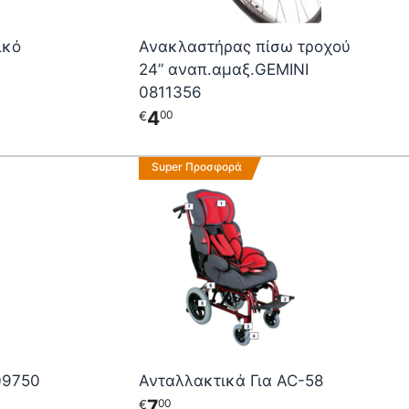
ικό
Ανακλαστήρας πίσω τροχού
24” αναπ.αμαξ.GEMINI
0811356
4
00
€
Αυτό
Super Προσφορά
το
προϊόν
έχει
πολλαπλές
παραλλαγές.
Οι
επιλογές
μπορούν
να
επιλεγούν
09750
Ανταλλακτικά Για AC-58
στη
7
00
€
σελίδα