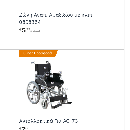
Ζώνη Αναπ. Αμαξιδίου με κλιπ
0808364
5
00
€
€
7
79
Αυτό
Super Προσφορά
το
προϊόν
έχει
πολλαπλές
παραλλαγές.
Οι
επιλογές
μπορούν
να
επιλεγούν
Ανταλλακτικά Για AC-73
στη
7
00
€
σελίδα