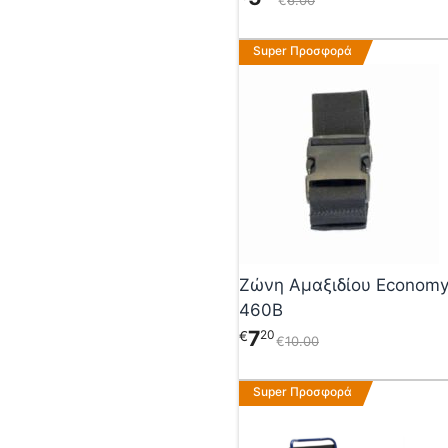
Super Προσφορά
Ζώνη Αμαξιδίου Economy
460B
7
20
€
€
10
00
Αυτό
Super Προσφορά
το
προϊόν