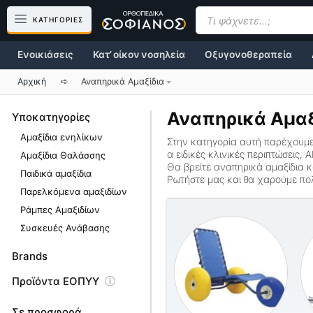
Μετάβαση
Products
search
ΚΑΤΗΓΟΡΙΕΣ
σε
περιεχόμενο
Ενοικιάσεις
Κατ’ οίκον νοσηλεία
Οξυγονοθεραπεία
Αρχική
➪
Αναπηρικά Αμαξίδια
Αναπηρικά Αμαξ
Υποκατηγορίες
Αμαξίδια ενηλίκων
Στην κατηγορία αυτή παρέχουμε
α ειδικές κλινικές περιπτώσεις
Αμαξίδια Θαλάσσης
Θα βρείτε
αναπηρικά αμαξίδια
κ
Παιδικά αμαξίδια
Ρωτήστε μας και θα χαρούμε πολ
Παρελκόμενα αμαξιδίων
Ράμπες Αμαξιδίων
Συσκευές Ανάβασης
Brands
Προϊόντα ΕΟΠΥΥ
Σε προσφορά