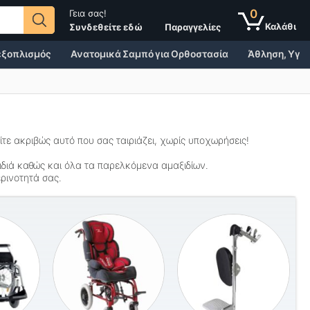
0
Γεια σας!
Παραγγελίες
Συνδεθείτε εδώ
 εξοπλισμός
Ανατομικά Σαμπό για Ορθοστασία
Άθληση, Υγεί
ίτε ακριβώς αυτό που σας ταιριάζει, χωρίς υποχωρήσεις!
ιδιά καθώς και όλα τα
παρελκόμενα
αμαξιδίων
.
ρινοτητά σας.