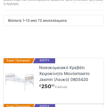
ή πώληση.
Βλέπετε 1–12 από 73 αποτελέσματα
Super Προσφορά
ΕΟΠΥΥ
Νοσοκομειακό Κρεβάτι
Χειροκίνητο Μονόσπαστο
Jasmin (Λευκό) 0805420
250
00
€
€
410
00
Super Προσφορά
ΕΟΠΥΥ