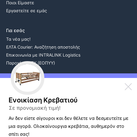
Ποιοι Είμαστε
Εργαστείτε σε εμάς
Για εσάς
Τα νέα μας!
ΕΛΤΑ Courier: Αναζήτηση αποστολής
Επικοινωνία με INTRALINK Logistics
Παροχές ΕΚΠΥ (ΕΟΠΥΥ)
Ενοικίαση Εξοπλισμού
Συμπυκνωτής Οξυγόνου Ενοικίαση
Ενοικίαση Κρεβατιού
Αναπηρικό Αμαξίδιο Ενοικίαση
Αερόστρωμα Κατακλίσεων Ενοικίαση
Σε προνομιακή τιμή!
Γερανάκι Άνυψωσης Ασθενών Ενοικίαση
Αν δεν είστε σίγουροι και δεν θέλετε να δεσμευτείτε με
Νοσοκομειακά κρεβάτια ενοικίαση
μια αγορά. Ολοκαίνουργια κρεβάτια, αυθημερόν στο
Καλωσήρθατε
- Πολιτική Cookies
σπίτι σας!
H ιστοσελίδα μας χρησιμοποιεί cookies για την