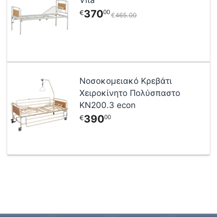
Vita
370
00
€
€
465
00
Νοσοκομειακό Κρεβάτι
Χειροκίνητο Πολύσπαστο
KN200.3 econ
390
00
€