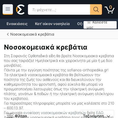
Μετάβαση
Products
0
σε
search
περιεχόμενο
☏ Καλέστε
Ενοικιάσεις
Κατ’ οίκον νοσηλεία
Οξυγονοθεραπεία
μας
Νοσοκομειακά κρεβάτια
Νοσοκομειακά κρεβάτια
Στη Σοφιανός Ορθοπεδικά είδη θα βρείτε Νοσοκομειακα κρεβατια
που σας ταιριάζει! Ημιηλεκτρικά και χειροκίνητα με μία ή με δύο
μανιβέλες.
Πάντα με την εγγύηση ποιότητας της sofianos-orthopedika.gr!
Τα ηλεκτρικά νοσοκομειακά κρεβάτια θα βελτιώσουν την
ποιότητα της ζωής του ασθενούς και θα διευκολύνουν την
καθημερινότητα του φροντιστή, αφού εύκολα θα μπορεί να
πραγματοποιήσει λειτουργίες όπως την ηλεκτρική ανύψωση
πλάτης, γονάτων & ποδιών ή την ηλεκτρική ανύψωση ολόκληρου
του κρεβατιού.
Για περισσότερες πληροφορίες μπορείτε να μας καλέσετε στο 210
– 600.13.97.
Για μηνιαία
ενοικίαση νοσοκομειακών κρεβατιών
δείτε
ΕΔΩ
.
Φίλτρα
Διαθέτουμε και νοσοκομειακά κρεβάτια προς ενοικίαση (μηνιαία)