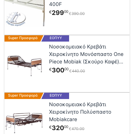
400F
299
00
€
€
390
00
Super Προσφορά
ΕΟΠΥΥ
Νοσοκομειακό Κρεβάτι
Χειροκίνητο Μονόσπαστο One
Piece Mobiak (Σκούρο Καφέ)
0810058
300
00
€
€
440
00
Αυτό
Super Προσφορά
ΕΟΠΥΥ
το
Νοσοκομειακό Κρεβάτι
προϊόν
Χειροκίνητο Πολύσπαστο
έχει
Mobiakcare
πολλαπλές
320
00
€
παραλλαγές.
€
470
00