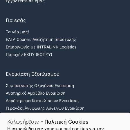
Εργαστείτε σε εμάς
Για εσάς
Τα νέα μας!
ΕΛΤΑ Courier: Αναζήτηση αποστολής
Επικοινωνία με INTRALINK Logistics
Παροχές ΕΚΠΥ (ΕΟΠΥΥ)
Ενοικίαση Εξοπλισμού
Συμπυκνωτής Οξυγόνου Ενοικίαση
Αναπηρικό Αμαξίδιο Ενοικίαση
Αερόστρωμα Κατακλίσεων Ενοικίαση
Γερανάκι Άνυψωσης Ασθενών Ενοικίαση
Νοσοκομειακά κρεβάτια ενοικίαση
Καλωσήρθατε
- Πολιτική Cookies
H ιστοσελίδα μας χρησιμοποιεί cookies για την