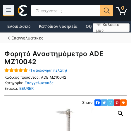
Μετάβαση
Products
0
σε
search
περιεχόμενο
☏ Καλέστε
Ενοικιάσεις
Κατ’ οίκον νοσηλεία
Οξυγονοθεραπεία
μας
Επαγγελματικές
Φορητό Αναστημόμετρο ADE
MZ10042
(
1
αξιολόγηση πελάτη)
5.00
out of
Κωδικός προϊόντος:
ADE MZ10042
5
Κατηγορία:
Επαγγελματικές
Εταιρία:
BEURER
Share