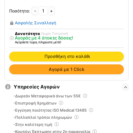
-
+
Φορητό
Αναστημόμετρο
Ασφαλής Συναλλαγή
ADE
MZ10042
Δυνατότητα
(Χωρίς Πιστωτική)
Αγοράς με 4 άτοκες δόσεις!
ποσότητα
Αγοράστε τώρα, πληρώστε μετά!
Προσθήκη στο καλάθι
Αγορά με 1 Click
Υπηρεσίες Αγορών
-Δωρεάν Μεταφορικά άνω των 55€
-Επιστροφή Χρημάτων
-Εγγύηση ποιότητας ISO Medical 13485
-Πολλαπλοί τρόποι πληρωμών
-Στην καλύτερη τιμή
-Κουπόνι Έκπτωσης στην 2η παραγγελία