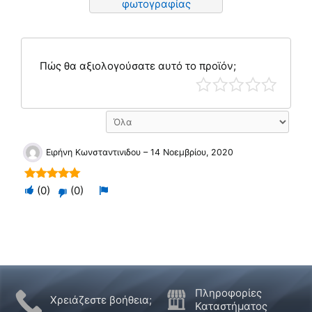
φωτογραφίας
Πώς θα αξιολογούσατε αυτό το προϊόν;
Ειρήνη Κωνσταντινιδου
–
14 Νοεμβρίου, 2020
Ψηφίστε
Flag
5
out of 5
(
0
)
(
0
)
Ψηφίστε
θετικά
για
αρνητικά
αν
αφαίρεση
εάν
αυτό
αυτό
ήταν
δεν
χρήσιμο
ήταν
Πληροφορίες
Χρειάζεστε βοήθεια;
χρήσιμο
Καταστήματος