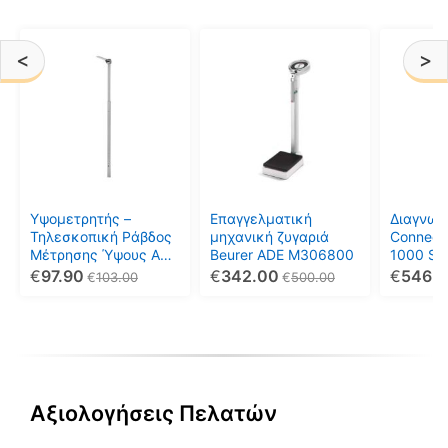
<
>
Υψομετρητής –
Επαγγελματική
Διαγνωσ
Τηλεσκοπική Ράβδος
μηχανική ζυγαριά
Connect 
Μέτρησης Ύψους ADE
Beurer ADE M306800
1000 Sup
ΜΖ 10023-1
€
97.90
€
342.00
€
546.
€
103.00
€
500.00
Αξιολογήσεις Πελατών