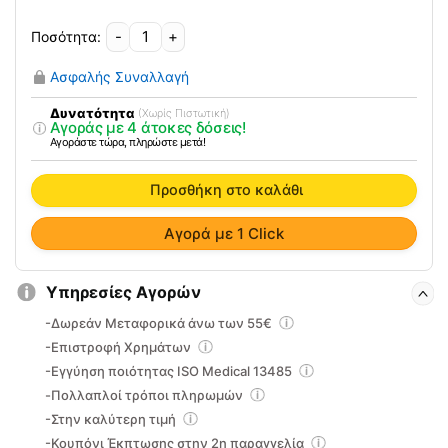
-
+
Φορητό
Αναστημόμετρο
Ασφαλής Συναλλαγή
ADE
MZ10042
Δυνατότητα
(Χωρίς Πιστωτική)
Αγοράς με 4 άτοκες δόσεις!
ποσότητα
Αγοράστε τώρα, πληρώστε μετά!
Προσθήκη στο καλάθι
Αγορά με 1 Click
Υπηρεσίες Αγορών
-Δωρεάν Μεταφορικά άνω των 55€
-Επιστροφή Χρημάτων
-Εγγύηση ποιότητας ISO Medical 13485
-Πολλαπλοί τρόποι πληρωμών
-Στην καλύτερη τιμή
-Κουπόνι Έκπτωσης στην 2η παραγγελία