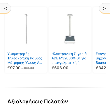
<
>
Υψομετρητής –
Ηλεκτρονική ζυγαριά
Επαγγελ
Τηλεσκοπική Ράβδος
ADE M320600-01 για
μηχανικ
Μέτρησης Ύψους ADE
επαγγελματική ή
Beurer 
ΜΖ 10023-1
προσωπική χρήση
€
97.90
€
606.00
€
342.
€
103.00
Αξιολογήσεις Πελατών