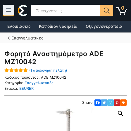
Μετάβαση
Products
0
σε
search
περιεχόμενο
Ενοικιάσεις
Κατ’ οίκον νοσηλεία
Οξυγονοθεραπεία
Επαγγελματικές
Φορητό Αναστημόμετρο ADE
MZ10042
(
1
αξιολόγηση πελάτη)
5.00
out of
Κωδικός προϊόντος:
ADE MZ10042
5
Κατηγορία:
Επαγγελματικές
Εταιρία:
BEURER
Share