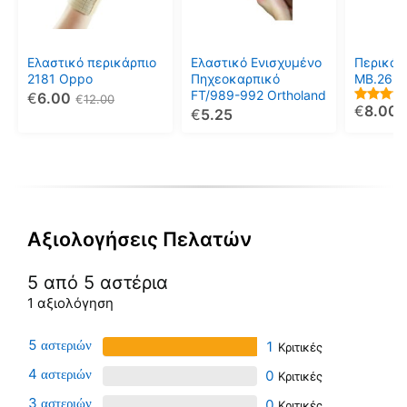
Οι
Οι
Οι
επιλογές
επιλογές
επιλογέ
μπορούν
μπορούν
μπορού
Ελαστικό περικάρπιο
Ελαστικό Ενισχυμένο
Περικάρ
να
να
να
2181 Oppo
Πηχεοκαρπικό
MB.263
FT/989-992 Ortholand
€
6.00
επιλεγούν
επιλεγούν
επιλεγο
€
12.00
€
8.00
5.00
€
5.25
στη
στη
στη
out of 5
σελίδα
σελίδα
σελίδα
του
του
του
προϊόντος
προϊόντος
προϊόντ
Αξιολογήσεις Πελατών
5 από 5 αστέρια
1 αξιολόγηση
5
1
4
0
3
0