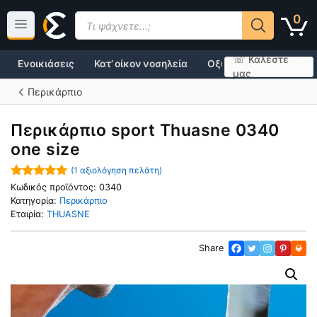
Μετάβαση
Products
0
σε
search
περιεχόμενο
☏ Καλέστε
Ενοικιάσεις
Κατ’ οίκον νοσηλεία
Οξυγονοθεραπεία
μας
Περικάρπιο
Περικάρπιο sport Thuasne 0340
one size
(
1
αξιολόγηση πελάτη)
5.00
out of
Κωδικός προϊόντος:
0340
5
Κατηγορία:
Περικάρπιο
Εταιρία:
THUASNE
Share