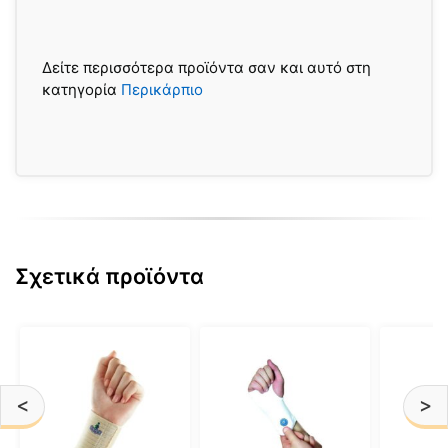
Δείτε περισσότερα προϊόντα σαν και αυτό στη
κατηγορία
Περικάρπιο
Σχετικά προϊόντα
Αυτό
Αυτό
Αυτό
το
το
το
προϊόν
προϊόν
προϊόν
<
>
έχει
έχει
έχει
πολλαπλές
πολλαπλές
πολλαπ
παραλλαγές.
παραλλαγές.
παραλλ