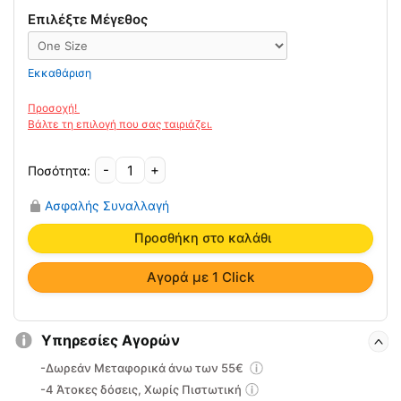
Επιλέξτε Μέγεθος
Εκκαθάριση
-
+
Περικάρπιο
sport
Ασφαλής Συναλλαγή
Thuasne
0340
Προσθήκη στο καλάθι
one
size
Αγορά με 1 Click
ποσότητα
Υπηρεσίες Αγορών
-Δωρεάν Μεταφορικά άνω των 55€
-4 Άτοκες δόσεις, Χωρίς Πιστωτική