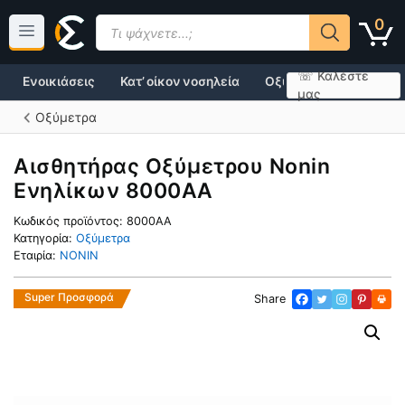
Μετάβαση
Products
0
σε
search
περιεχόμενο
☏ Καλέστε
Ενοικιάσεις
Κατ’ οίκον νοσηλεία
Οξυγονοθεραπεία
μας
Οξύμετρα
Αισθητήρας Οξύμετρου Nonin
Ενηλίκων 8000ΑΑ
Κωδικός προϊόντος:
8000AA
Κατηγορία:
Οξύμετρα
Εταιρία:
NONIN
Super Προσφορά
Share