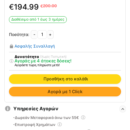
Original
Η
€
194.99
200.00
€
price
τρέχουσα
was:
τιμή
Διαθέσιμο από 1 έως 3 ημέρες
200.00€.
είναι:
194.99€.
-
+
Αισθητήρας
Οξύμετρου
Ασφαλής Συναλλαγή
Nonin
Ενηλίκων
Δυνατότητα
(Χωρίς Πιστωτική)
Αγοράς με 4 άτοκες δόσεις!
8000ΑΑ
Αγοράστε τώρα, πληρώστε μετά!
ποσότητα
Προσθήκη στο καλάθι
Αγορά με 1 Click
Υπηρεσίες Αγορών
-Δωρεάν Μεταφορικά άνω των 55€
-Επιστροφή Χρημάτων