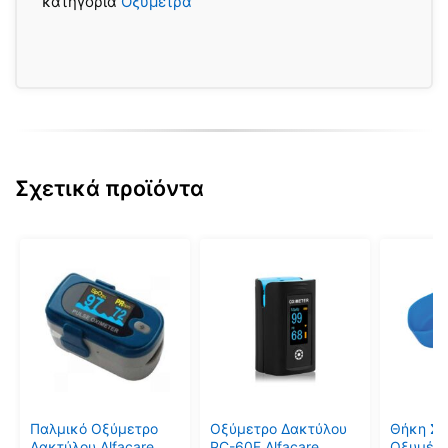
κατηγορία
Οξύμετρα
Σχετικά προϊόντα
Παλμικό Οξύμετρο
Οξύμετρο Δακτύλου
Θήκη Σι
Δακτύλου Alfacare
PC-60F Alfacare
Οξυμέτ