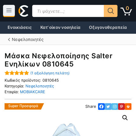
Μετάβαση
Products
0
σε
search
περιεχόμενο
Ενοικιάσεις
Κατ’ οίκον νοσηλεία
Οξυγονοθεραπεία
Νεφελοποιητές
Μάσκα Νεφελοποίησης Salter
Ενηλίκων 0810645
(
1
αξιολόγηση πελάτη)
5.00
out of
Κωδικός προϊόντος:
0810645
5
Κατηγορία:
Νεφελοποιητές
Εταιρία:
MOBIAKCARE
Super Προσφορά
Share