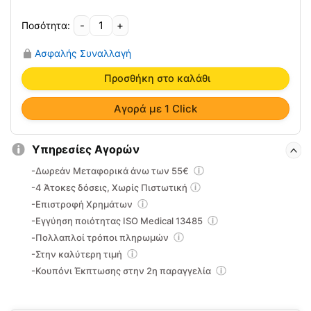
4.80€.
-
+
Μάσκα
Νεφελοποίησης
Ασφαλής Συναλλαγή
Salter
Ενηλίκων
Προσθήκη στο καλάθι
0810645
ποσότητα
Αγορά με 1 Click
Υπηρεσίες Αγορών
-Δωρεάν Μεταφορικά άνω των 55€
-4 Άτοκες δόσεις, Χωρίς Πιστωτική
-Επιστροφή Χρημάτων
-Εγγύηση ποιότητας ISO Medical 13485
-Πολλαπλοί τρόποι πληρωμών
-Στην καλύτερη τιμή
-Κουπόνι Έκπτωσης στην 2η παραγγελία