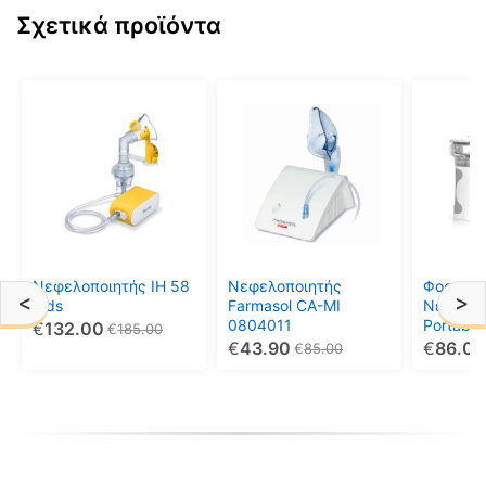
Σχετικά προϊόντα
Νεφελοποιητής IH 58
Νεφελοποιητής
Φορητός
<
>
Kids
Farmasol CA-MI
Νεφελοπ
0804011
Portable
€
132.00
€
185.00
Nebulize
€
43.90
€
86.00
€
85.00