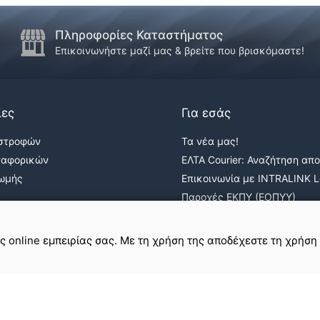
Πληροφορίες Καταστήματος
Επικοινωνήστε μαζί μας & βρείτε που βρισκόμαστε!
ίες
Για εσάς
ιστροφών
Τα νέα μας!
ταφορικών
ΕΛΤΑ Courier: Αναζήτηση απ
ρωμής
Επικοινωνία με INTRALINK Lo
Παροχές ΕΚΠΥ (ΕΟΠΥΥ)
ε
σε εμάς
ης online εμπειρίας σας. Με τη χρήση της αποδέχεστε τη χρήση
Όροι Χρήσης & Απόρρητο
Πολιτική Cookies
Χάρτης Ιστοτόπου