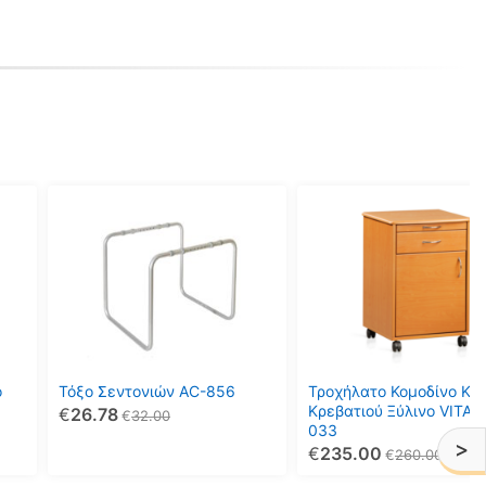
ο
Τόξο Σεντονιών AC-856
Τροχήλατο Κομοδίνο Κλί
Κρεβατιού Ξύλινο VITA 1
€
26.78
€
32.00
033
>
€
235.00
€
260.00