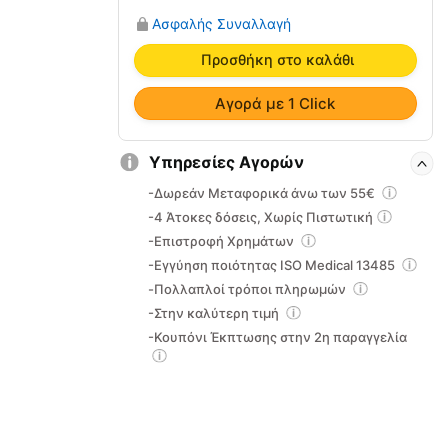
Ακινητοποίησης
Ασφαλής Συναλλαγή
Καρπού
10-
Προσθήκη στο καλάθι
2-
070
Αγορά με 1 Click
ποσότητα
Υπηρεσίες Αγορών
-Δωρεάν Μεταφορικά άνω των 55€
-4 Άτοκες δόσεις, Χωρίς Πιστωτική
-Επιστροφή Χρημάτων
-Εγγύηση ποιότητας ISO Medical 13485
-Πολλαπλοί τρόποι πληρωμών
-Στην καλύτερη τιμή
-Κουπόνι Έκπτωσης στην 2η παραγγελία