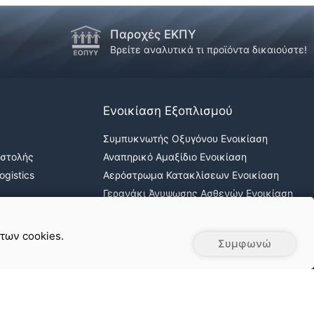
Παροχές ΕΚΠΥ
Βρείτε αναλυτικά τι προϊόντα δικαιούστε!
Ενοικίαση Εξοπλισμού
Συμπυκνωτής Οξυγόνου Ενοικίαση
οστολής
Αναπηρικό Αμαξίδιο Ενοικίαση
gistics
Αερόστρωμα Κατακλίσεων Ενοικίαση
Γερανάκι Άνυψωσης Ασθενών Ενοικίαση
Νοσοκομειακά κρεβάτια ενοικίαση
 των cookies.
Συμφωνώ