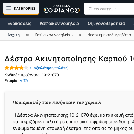
Μετάβαση
Products
search
ΚΑΤΗΓΟΡΙΕΣ
σε
περιεχόμενο
Ενοικιάσεις
Κατ’ οίκον νοσηλεία
Οξυγονοθεραπεία
Αρχική
➪
Κατ' οίκον νοσηλεία
➪
Νοσοκομειακά κρεβάτια
Δέστρα Ακινητοποίησης Καρπού 1
(
1
αξιολόγηση πελάτη)
4.00
out
Κωδικός προϊόντος:
10-2-070
of 5
Εταιρία:
VITA
Περιορισμός των κινήσεων του χεριού!
H Δέστρα Ακινητοποίησης 10-2-070 έχει κατασκευή απ
και αεριζόμενο υλικό με εσωτερική αφρώδη επένδυση. 
ενσωματωμένη σταθερή δέστρα, της οποίας το μήκος ρυ