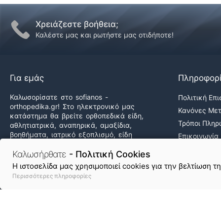
Χρειάζεστε βοήθεια;
Καλέστε μας και ρωτήστε μας οτιδήποτε!
Για εμάς
Πληροφορ
Καλωσορίσατε στο sofianos -
Πολιτική Επ
orthopedika.gr! Στο ηλεκτρονικό μας
Κανόνες Με
κατάστημα θα βρείτε ορθοπεδικά είδη,
Τρόποι Πλη
αθλητιατρικά, αναπηρικά, αμαξίδια,
βοηθήματα, ιατρικό εξοπλισμό, είδη
Επικοινωνία
άσκησης & φυσικοθεραπείας καθώς και
Ποιοι Είμαστ
δεκάδες προϊόντα υγείας & ομορφιάς,
Καλωσήρθατε
- Πολιτική Cookies
Εργαστείτε 
στις καλύτερες τιμές της αγοράς!
H ιστοσελίδα μας χρησιμοποιεί cookies για την βελτίωση τ
Περισσότερες πληροφορίες