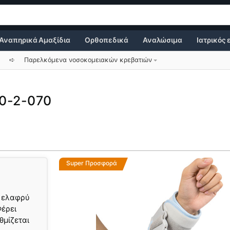
Αναπηρικά Αμαξίδια
Ορθοπεδικά
Αναλώσιμα
Ιατρικός
➪
Παρελκόμενα νοσοκομειακών κρεβατιών
0-2-070
Super Προσφορά
ό ελαφρύ
Φέρει
θμίζεται