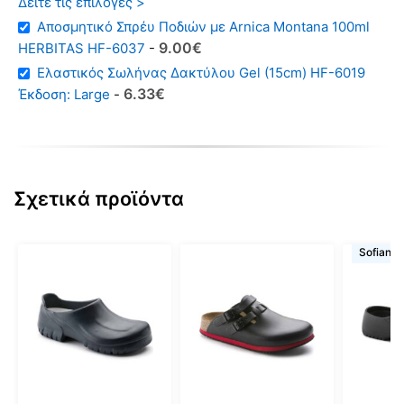
Δείτε τις επιλογές >
Αποσμητικό Σπρέυ Ποδιών με Arnica Montana 100ml
Original
Η
9.00
€
HERBITAS HF-6037
-
price
τρέχουσα
Ελαστικός Σωλήνας Δακτύλου Gel (15cm) HF-6019
was:
τιμή
Original
Η
6.33
€
Έκδοση: Large
-
12.00€.
είναι:
price
τρέχουσα
9.00€.
was:
τιμή
8.30€.
είναι:
6.33€.
Σχετικά προϊόντα
Αυτό
Αυτό
Αυτό
Sofiano
το
το
το
προϊόν
προϊόν
προϊόν
έχει
έχει
έχει
πολλαπλές
πολλαπλές
πολλαπ
παραλλαγές.
παραλλαγές.
παραλλ
Οι
Οι
Οι
επιλογές
επιλογές
επιλογέ