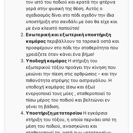
τον ιστό του ποδιού και κρατά την φτέρνα
γερά στην φυσική της θέση. Αυτός ο
σχεδιασμός δίνει στο πόδι σχεδόν την ίδια
υποστήριξη στο σανδάλι με όσο θα είχε και
με ένα κλειστό παπούτσι!
Εσωτερική και εξωτερική υποστήριξη
καμάρας
περιβάλλουν τα ταρσικά οστά και
προσφέρουν στο πόδι την σταθερότητα που
χρειάζετε όταν κάνει ένα βήμα!
Υποδοχή καμάρας
Η στήριξη του
εξωτερικού τόξου προάγει την κίνηση που
μειώνει την πίεση στις αρθρώσεις – και την
πιθανότητα στρέψης του αστραγάλου. Η
υποδοχή καμάρας (έσω και έξω)
ενεργοποιεί τους μύες , σταθεροποιεί το
πίσω μέρος του ποδιού και βελτιώνει εν
γένει τη βάδιση.
Υποστήριξη μεταταρσίου
Η εγκάρσια
στήριξη του τόξου, η οποία περνάει από τη
μέση του ποδιού, ανασηκώνει και
σταθεροποιεί τα οστά των μεταταρσίων,