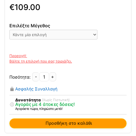
109.00
Επιλέξτε Μέγεθος
-
+
Επαγγελματικά
Σαμπό
Ασφαλής Συναλλαγή
Kay
SL
Δυνατότητα
(Χωρίς Πιστωτική)
Αγοράς με 4 άτοκες δόσεις!
Blue
Αγοράστε τώρα, πληρώστε μετά!
Dog
Birkenstock
Προσθήκη στο καλάθι
ποσότητα