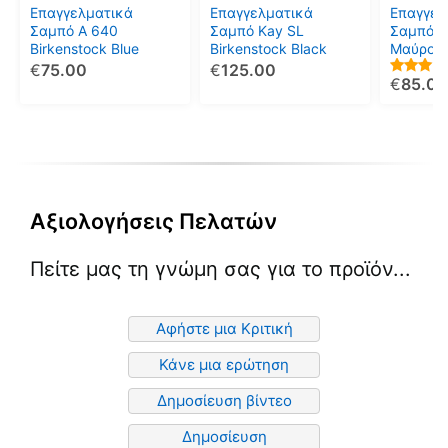
μπορούν
μπορούν
μπορού
Επαγγελματικά
Επαγγελματικά
Επαγγελ
να
να
να
Σαμπό A 640
Σαμπό Kay SL
Σαμπό Su
Birkenstock Blue
Birkenstock Black
Μαύρο
επιλεγούν
επιλεγούν
επιλεγο
€
75.00
€
125.00
στη
στη
στη
€
85.00
3.00
σελίδα
σελίδα
σελίδα
out of
5
του
του
του
προϊόντος
προϊόντος
προϊόντ
Αξιολογήσεις Πελατών
Πείτε μας τη γνώμη σας για το προϊόν...
Αφήστε μια Κριτική
Κάνε μια ερώτηση
Δημοσίευση βίντεο
Δημοσίευση