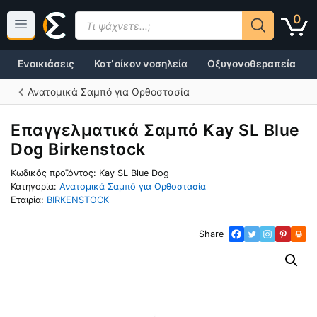
Μετάβαση
Products
0
σε
search
περιεχόμενο
Ενοικιάσεις
Κατ’ οίκον νοσηλεία
Οξυγονοθεραπεία
Ανατομικά Σαμπό για Ορθοστασία
Επαγγελματικά Σαμπό Kay SL Blue
Dog Birkenstock
Κωδικός προϊόντος:
Kay SL Blue Dog
Κατηγορία:
Ανατομικά Σαμπό για Ορθοστασία
Εταιρία:
BIRKENSTOCK
Share