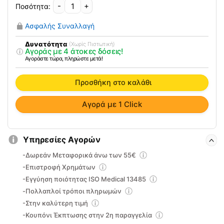
-
+
Επαγγελματικά
Σαμπό
Ασφαλής Συναλλαγή
Emanuele
AWP
Δυνατότητα
(Χωρίς Πιστωτική)
Αγοράς με 4 άτοκες δόσεις!
ποσότητα
Αγοράστε τώρα, πληρώστε μετά!
Προσθήκη στο καλάθι
Αγορά με 1 Click
Υπηρεσίες Αγορών
-Δωρεάν Μεταφορικά άνω των 55€
-Επιστροφή Χρημάτων
-Εγγύηση ποιότητας ISO Medical 13485
-Πολλαπλοί τρόποι πληρωμών
-Στην καλύτερη τιμή
-Κουπόνι Έκπτωσης στην 2η παραγγελία