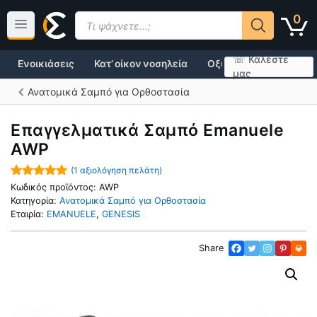
Μετάβαση
Products
0
σε
search
περιεχόμενο
☏ Καλέστε
Ενοικιάσεις
Κατ’ οίκον νοσηλεία
Οξυγονοθεραπεία
μας
Ανατομικά Σαμπό για Ορθοστασία
Επαγγελματικά Σαμπό Emanuele
AWP
(
1
αξιολόγηση πελάτη)
5.00
out of
Κωδικός προϊόντος:
AWP
5
Κατηγορία:
Ανατομικά Σαμπό για Ορθοστασία
Εταιρία:
EMANUELE
,
GENESIS
Share