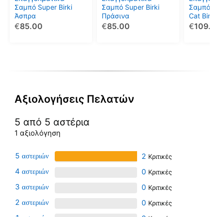
να
να
να
Σαμπό Super Birki
Σαμπό Super Birki
Σαμπό K
Άσπρα
Πράσινα
Cat Birk
επιλεγούν
επιλεγούν
επιλεγο
€
85.00
€
85.00
€
109.0
στη
στη
στη
σελίδα
σελίδα
σελίδα
του
του
του
προϊόντος
προϊόντος
προϊόντ
Αξιολογήσεις Πελατών
5 από 5 αστέρια
1 αξιολόγηση
5
2
4
0
3
0
2
0