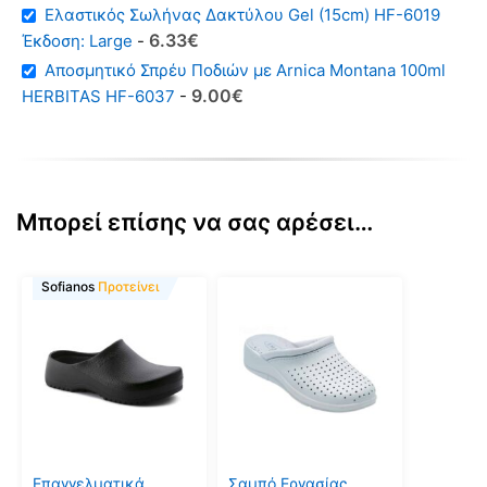
Ελαστικός Σωλήνας Δακτύλου Gel (15cm) HF-6019
Original
Η
6
33
€
Έκδοση: Large
-
price
τρέχουσα
Αποσμητικό Σπρέυ Ποδιών με Arnica Montana 100ml
was:
τιμή
Original
Η
9
00
€
HERBITAS HF-6037
-
830€.
είναι:
price
τρέχουσα
633€.
was:
τιμή
1200€.
είναι:
900€.
Μπορεί επίσης να σας αρέσει…
Αυτό
Αυτό
Sofianos
Προτείνει
το
το
προϊόν
προϊόν
έχει
έχει
πολλαπλές
πολλαπλές
παραλλαγές.
παραλλαγές.
Οι
Οι
επιλογές
επιλογές
μπορούν
μπορούν
Επαγγελματικά
Σαμπό Εργασίας