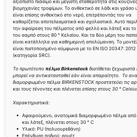
αξιόπιστο πιάσιμο και μέγιστη σταθερότητα στις κουζίνες
βιομηχανίες τροφίμων. Το ανθεκτικό σε λάδι και γράσο 
είναι επίσης ανθεκτικό στο νερό, επιτρέποντάς του να
καθαρίζεται αποτελεσματικά και σχολαστικά. Αυτό περ
την αφαίρεση του πέλματος από φελλό και λάτεξ και το
του σαμπό στους 80 ° Κελσίου. Και τα δύο μέρη του παπ
είναι κατάλληλα για καθημερινή απολύμανση. Το μοντέ
είναι πιστοποιημένο σύμφωνα με το EN ISO 20347: 2012
(κατηγορία SRC).
Το πρωτότυπο
πέλμα Birkenstock
διατίθεται ξεχωριστά 
μπορεί να αντικατασταθεί εάν είναι απαραίτητο. Το αν
διαμορφωμένο πέλμα BIRKENSTOCK προστατεύει τις αρ
και τους τένοντες και πλένεται επίσης στους 30 ° Celsiu
Χαρακτηριστικά:
Αφαιρούμενο, ανατομικά διαμορφωμένο πέλμα από
και λάτεξ, πλένεται στους 30 ° C
Υλικό: PU (πολυουρεθάνη)
Επένδυση ποδιού: σουέτ