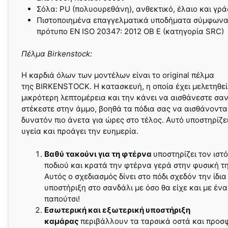
Σόλα: PU (πολυουρεθάνη), ανθεκτικό, έλαιο και γρ
Πιστοποιημένα επαγγελματικά υποδήματα σύμφωνα
πρότυπο EN ISO 20347: 2012 OB E (κατηγορία SRC)
Πέλμα Birkenstock:
Η καρδιά όλων των μοντέλων είναι το original πέλμα
της BIRKENSTOCK. Η κατασκευή, η οποία έχει μελετηθεί
μικρότερη λεπτομέρεια και την κάνει να αισθάνεστε σα
στέκεστε στην άμμο, βοηθά τα πόδια σας να αισθάνοντα
δυνατόν πιο άνετα για ώρες στο τέλος. Αυτό υποστηρίζε
υγεία και προάγει την ευημερία.
Βαθύ τακούνι για τη φτέρνα
υποστηρίζει τον ιστό
ποδιού και κρατά την φτέρνα γερά στην φυσική τη
Αυτός ο σχεδιασμός δίνει στο πόδι σχεδόν την ίδια
υποστήριξη στο σανδάλι με όσο θα είχε και με ένα
παπούτσι!
Εσωτερική και εξωτερική υποστήριξη
καμάρας
περιβάλλουν τα ταρσικά οστά και προσ