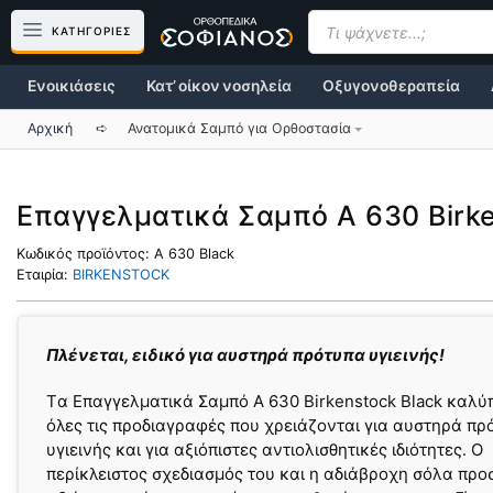
Μετάβαση
Products
search
ΚΑΤΗΓΟΡΙΕΣ
σε
περιεχόμενο
Ενοικιάσεις
Κατ’ οίκον νοσηλεία
Οξυγονοθεραπεία
Αρχική
➪
Ανατομικά Σαμπό για Ορθοστασία
Επαγγελματικά Σαμπό A 630 Birke
Κωδικός προϊόντος:
A 630 Black
Εταιρία:
BIRKENSTOCK
Πλένεται, ειδικό για αυστηρά πρότυπα υγιεινής!
Tα Επαγγελματικά Σαμπό A 630 Birkenstock Black καλύ
όλες τις προδιαγραφές που χρειάζονται για αυστηρά πρ
υγιεινής και για αξιόπιστες αντιολισθητικές ιδιότητες. Ο
περίκλειστος σχεδιασμός του και η αδιάβροχη σόλα πρ