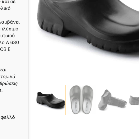
 και σε
υλικό
ιλαμβάνει
 πλύσιμο
ουτσιού
λο A 630
 OB E
και
ατομικά
θρώσεις
s.
 φελλό