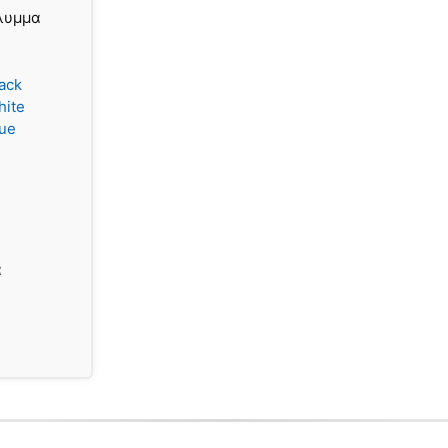
άλυμμα
ack
hite
lue
α