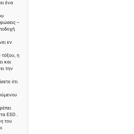
ει ένα
ου
θρώσεις –
υποδοχή
νει εν
 τόξου, η
ι και
ει την
σετε ότι
ούμενου
ρέπει
τα ESD .
ρη του
ι