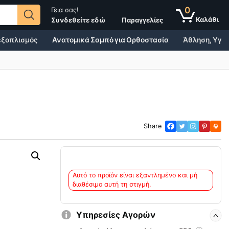
0
Γεια σας!
Παραγγελίες
Συνδεθείτε εδώ
 εξοπλισμός
Ανατομικά Σαμπό για Ορθοστασία
Άθληση, Υγεί
Share
Αυτό το προϊόν είναι εξαντλημένο και μή
διαθέσιμο αυτή τη στιγμή.
Υπηρεσίες Αγορών