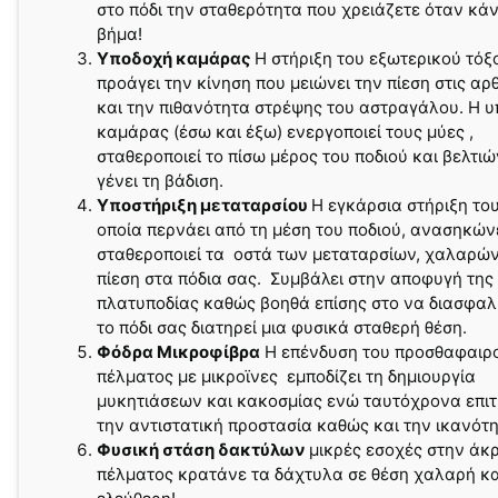
στο πόδι την σταθερότητα που χρειάζετε όταν κάν
βήμα!
Υποδοχή καμάρας
Η στήριξη του εξωτερικού τόξ
προάγει την κίνηση που μειώνει την πίεση στις αρ
και την πιθανότητα στρέψης του αστραγάλου. Η 
καμάρας (έσω και έξω) ενεργοποιεί τους μύες ,
σταθεροποιεί το πίσω μέρος του ποδιού και βελτιώ
γένει τη βάδιση.
Υποστήριξη μεταταρσίου
Η εγκάρσια στήριξη του
οποία περνάει από τη μέση του ποδιού, ανασηκώνε
σταθεροποιεί τα οστά των μεταταρσίων, χαλαρών
πίεση στα πόδια σας. Συμβάλει στην αποφυγή της
πλατυποδίας καθώς βοηθά επίσης στο να διασφαλί
το πόδι σας διατηρεί μια φυσικά σταθερή θέση.
Φόδρα Μικροφίβρα
Η επένδυση του προσθαφαιρ
πέλματος με μικροϊνες εμποδίζει τη δημιουργία
μυκητιάσεων και κακοσμίας ενώ ταυτόχρονα επιτ
την αντιστατική προστασία καθώς και την ικανότη
Φυσική στάση δακτύλων
μικρές εσοχές στην άκ
πέλματος κρατάνε τα δάχτυλα σε θέση χαλαρή κα