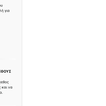
ου
λή για
ΕΘΟΥΣ
γεθος
ς και να
α.