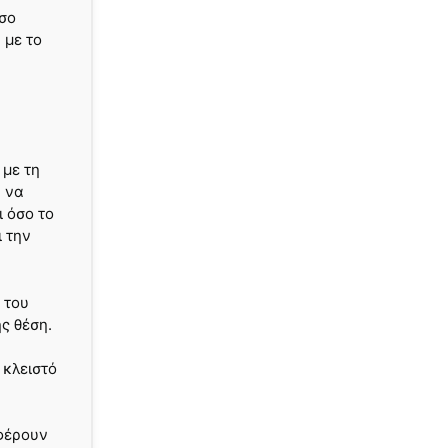
άσο
 με το
 με τη
ν να
ι όσο το
ι την
 του
ς θέση.
 κλειστό
φέρουν