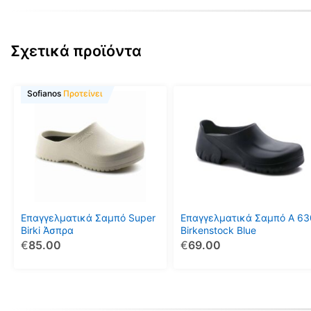
Σχετικά προϊόντα
Αυτό
Αυτό
Sofianos
Προτείνει
το
το
προϊόν
προϊόν
έχει
έχει
πολλαπλές
πολλαπλές
παραλλαγές.
παραλλαγές.
Οι
Οι
επιλογές
επιλογές
μπορούν
μπορούν
Επαγγελματικά Σαμπό Super
Επαγγελματικά Σαμπό A 63
να
να
Birki Άσπρα
Birkenstock Blue
€
85.00
€
69.00
επιλεγούν
επιλεγούν
στη
στη
σελίδα
σελίδα
του
του
προϊόντος
προϊόντος