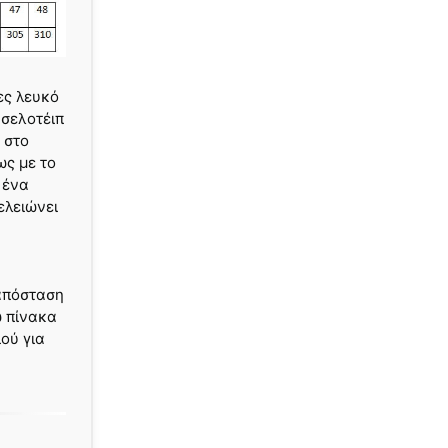
ες λευκό
 σελοτέιπ
 στο
ως με το
 ένα
ελειώνει
 απόσταση
ω πίνακα
ού για