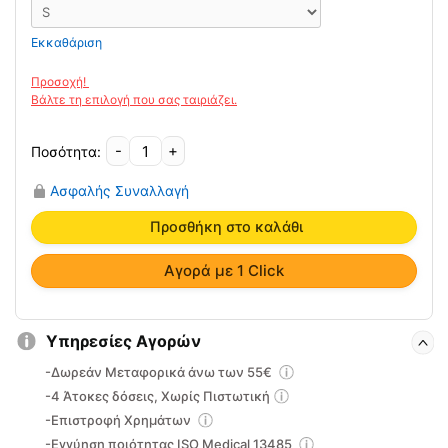
Εκκαθάριση
-
+
Υποπτέρνια
Πέλματα
Ασφαλής Συναλλαγή
Σιλικόνης
Soft
Προσθήκη στο καλάθι
Sole
303
Αγορά με 1 Click
Ortholand
(ζεύγος)
ποσότητα
Υπηρεσίες Αγορών
-Δωρεάν Μεταφορικά άνω των 55€
-4 Άτοκες δόσεις, Χωρίς Πιστωτική
-Επιστροφή Χρημάτων
-Εγγύηση ποιότητας ISO Medical 13485