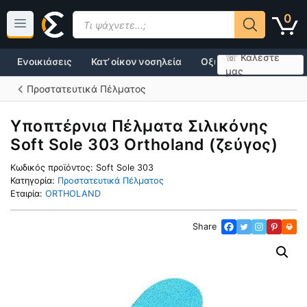
Μετάβαση
Products
0
σε
search
περιεχόμενο
☏ Καλέστε
Ενοικιάσεις
Κατ’ οίκον νοσηλεία
Οξυγονοθεραπεία
μας
Προστατευτικά Πέλματος
Υποπτέρνια Πέλματα Σιλικόνης
Soft Sole 303 Ortholand (ζεύγος)
Κωδικός προϊόντος:
Soft Sole 303
Κατηγορία:
Προστατευτικά Πέλματος
Εταιρία:
ORTHOLAND
Share