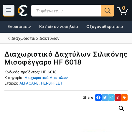
Μετάβαση
Products
0
σε
search
περιεχόμενο
Ενοικιάσεις
Κατ’ οίκον νοσηλεία
Οξυγονοθεραπεία
Διαχωριστικά Δακτύλων
Διαχωριστικό Δαχτύλων Σιλικόνης
Μισοφέγγαρο HF 6018
Κωδικός προϊόντος:
HF-6018
Κατηγορία:
Διαχωριστικά Δακτύλων
Εταιρία:
ALFACARE
,
HERBI-FEET
Share