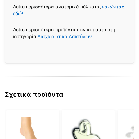
Δείτε περισσότερα ανατομικά πέλματα,
πατώντας
εδώ!
Δείτε περισσότερα προϊόντα σαν και αυτό στη
κατηγορία
Διαχωριστικά Δακτύλων
Σχετικά προϊόντα
Αυτό
Αυτό
Αυτό
το
το
το
προϊόν
προϊόν
προϊόν
έχει
έχει
έχει