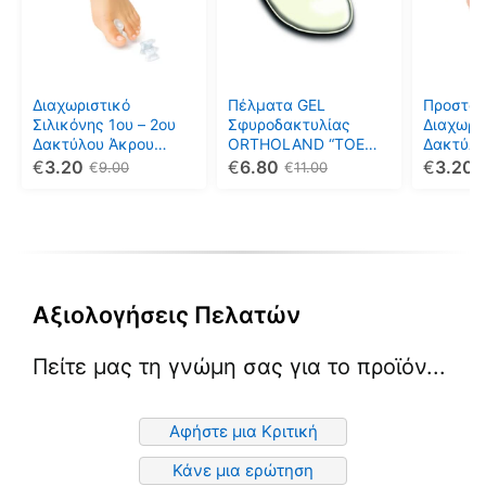
πολλαπλές
πολλαπλές
πολλαπ
παραλλαγές.
παραλλαγές.
παραλλ
Οι
Οι
Οι
επιλογές
επιλογές
επιλογέ
μπορούν
μπορούν
μπορού
Διαχωριστικό
Πέλματα GEL
Προστατ
να
να
να
Σιλικόνης 1ου – 2ου
Σφυροδακτυλίας
Διαχωρι
Δακτύλου Άκρου
ORTHOLAND “TOE
Δακτύλω
επιλεγούν
επιλεγούν
επιλεγο
Ποδός Toe Split
CREST” FT/1265-6
Split MB
€
3.20
€
6.80
€
3.20
€
9.00
€
11.00
στη
στη
στη
MB.FC.101 Medical
Medical 
σελίδα
σελίδα
σελίδα
Brace
του
του
του
προϊόντος
προϊόντος
προϊόντ
Αξιολογήσεις Πελατών
Πείτε μας τη γνώμη σας για το προϊόν...
Αφήστε μια Κριτική
Κάνε μια ερώτηση