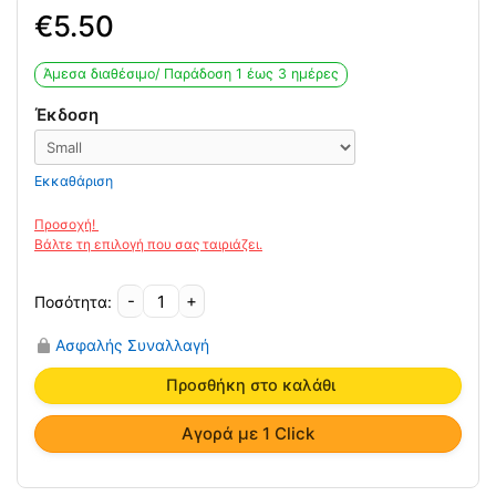
5.50
Άμεσα διαθέσιμο/ Παράδoση 1 έως 3 ημέρες
Έκδοση
Εκκαθάριση
-
+
Διαχωριστικό
Δαχτύλων
Ασφαλής Συναλλαγή
Σιλικόνης
Μισοφέγγαρο
Προσθήκη στο καλάθι
HF
6018
Αγορά με 1 Click
ποσότητα