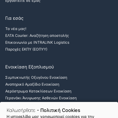
Εργαστείτε σε εμάς
Για εσάς
Τα νέα μας!
ΕΛΤΑ Courier: Αναζήτηση αποστολής
Επικοινωνία με INTRALINK Logistics
Παροχές ΕΚΠΥ (ΕΟΠΥΥ)
Ενοικίαση Εξοπλισμού
Συμπυκνωτής Οξυγόνου Ενοικίαση
Αναπηρικό Αμαξίδιο Ενοικίαση
Αερόστρωμα Κατακλίσεων Ενοικίαση
Γερανάκι Άνυψωσης Ασθενών Ενοικίαση
Νοσοκομειακά κρεβάτια ενοικίαση
Καλωσήρθατε
- Πολιτική Cookies
H ιστοσελίδα μας χρησιμοποιεί cookies για την