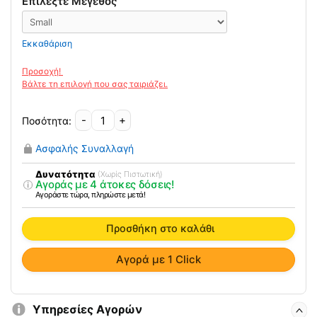
Επιλέξτε Μέγεθος
Εκκαθάριση
-
+
Σωληνοειδής
Tuboprote
Ασφαλής Συναλλαγή
Επίδεσμος
Δακτύλου
Δυνατότητα
(Χωρίς Πιστωτική)
Αγοράς με 4 άτοκες δόσεις!
Ποδιού
Αγοράστε τώρα, πληρώστε μετά!
Comforsil
Prim
Προσθήκη στο καλάθι
ποσότητα
Αγορά με 1 Click
Υπηρεσίες Αγορών