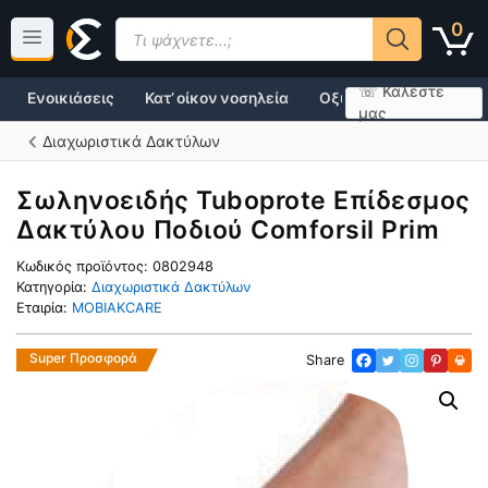
Μετάβαση
Products
0
σε
search
περιεχόμενο
☏ Καλέστε
Ενοικιάσεις
Κατ’ οίκον νοσηλεία
Οξυγονοθεραπεία
μας
Διαχωριστικά Δακτύλων
Σωληνοειδής Tuboprote Επίδεσμος
Δακτύλου Ποδιού Comforsil Prim
Κωδικός προϊόντος:
0802948
Κατηγορία:
Διαχωριστικά Δακτύλων
Εταιρία:
MOBIAKCARE
Super Προσφορά
Share