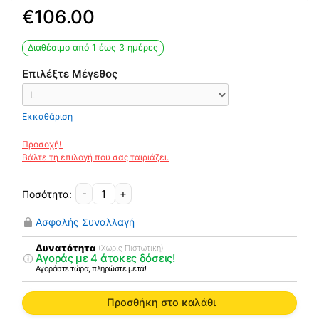
106.00
Διαθέσιμο από 1 έως 3 ημέρες
Επιλέξτε Μέγεθος
Εκκαθάριση
-
+
Ελαστικός
Νάρθηκας
Ασφαλής Συναλλαγή
Κορμού
OppO
Δυνατότητα
(Χωρίς Πιστωτική)
Αγοράς με 4 άτοκες δόσεις!
2166
Αγοράστε τώρα, πληρώστε μετά!
ποσότητα
Προσθήκη στο καλάθι