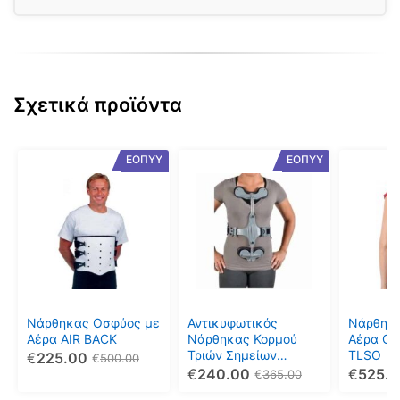
Σχετικά προϊόντα
Αυτό
Αυτό
Αυτό
ΕΟΠΥΥ
ΕΟΠΥΥ
το
το
το
προϊόν
προϊόν
προϊόν
έχει
έχει
έχει
πολλαπλές
πολλαπλές
πολλαπ
παραλλαγές.
παραλλαγές.
παραλλ
Οι
Οι
Οι
επιλογές
επιλογές
επιλογέ
μπορούν
μπορούν
μπορού
Νάρθηκας Οσφύος με
Αντικυφωτικός
Νάρθηκα
να
να
να
Αέρα AIR BACK
Νάρθηκας Κορμού
Αέρα Co
επιλεγούν
επιλεγούν
επιλεγο
Τριών Σημείων
TLSO
€
225.00
€
500.00
NHYKO
€
240.00
€
525.
στη
στη
στη
€
365.00
σελίδα
σελίδα
σελίδα