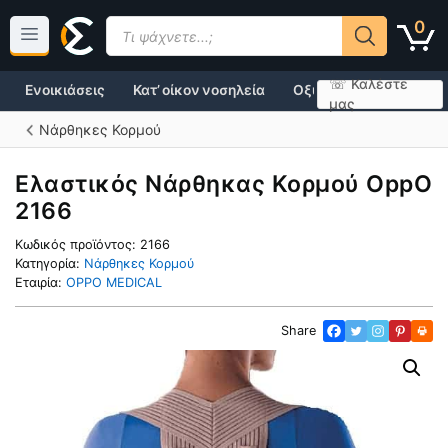
Μετάβαση
Products
0
σε
search
περιεχόμενο
☏ Καλέστε
Ενοικιάσεις
Κατ’ οίκον νοσηλεία
Οξυγονοθεραπεία
μας
Νάρθηκες Κορμού
Ελαστικός Νάρθηκας Κορμού OppO
2166
Κωδικός προϊόντος:
2166
Κατηγορία:
Νάρθηκες Κορμού
Εταιρία:
OPPO MEDICAL
Share