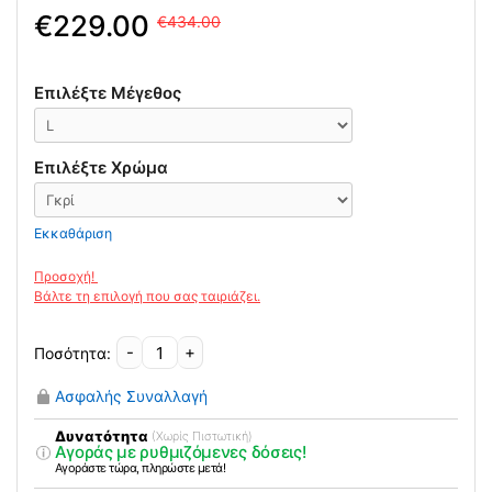
Original
Η
229.00
434.00
price
τρέχουσα
was:
τιμή
434.00€.
είναι:
Επιλέξτε Μέγεθος
229.00€.
Επιλέξτε Χρώμα
Εκκαθάριση
-
+
Σπονδυλικό
Σύστημα
Ασφαλής Συναλλαγή
Οσφύος
(T-
Δυνατότητα
(Χωρίς Πιστωτική)
Αγοράς με ρυθμιζόμενες δόσεις!
BAR)
Αγοράστε τώρα, πληρώστε μετά!
με