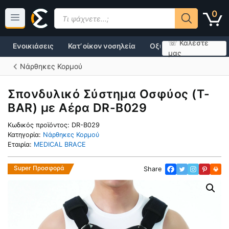
Μετάβαση
Products
0
σε
search
περιεχόμενο
☏ Καλέστε
Ενοικιάσεις
Κατ’ οίκον νοσηλεία
Οξυγονοθεραπεία
μας
Νάρθηκες Κορμού
Σπονδυλικό Σύστημα Οσφύος (T-
BAR) με Αέρα DR-B029
Κωδικός προϊόντος:
DR-B029
Κατηγορία:
Νάρθηκες Κορμού
Εταιρία:
MEDICAL BRACE
Super Προσφορά
Share