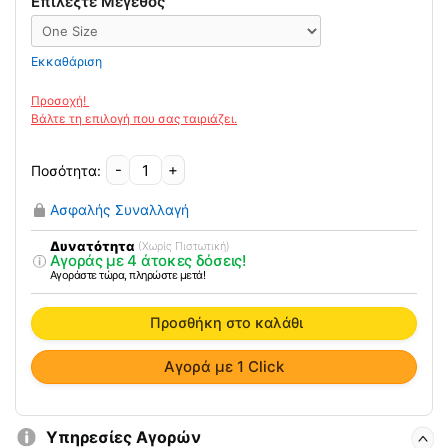
Επιλέξτε Μέγεθος
Εκκαθάριση
-
+
Νάρθηκας
Προστασίας
Ασφαλής Συναλλαγή
Θώρακος
0802810
Δυνατότητα
(Χωρίς Πιστωτική)
Αγοράς με 4 άτοκες δόσεις!
Prim
Αγοράστε τώρα, πληρώστε μετά!
ποσότητα
Προσθήκη στο καλάθι
Αγορά με 1 Click
Υπηρεσίες Αγορών