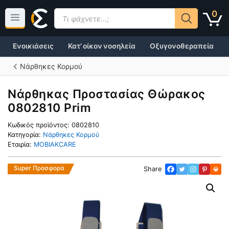
Μετάβαση
Products
0
σε
search
περιεχόμενο
Ενοικιάσεις
Κατ’ οίκον νοσηλεία
Οξυγονοθεραπεία
Νάρθηκες Κορμού
Νάρθηκας Προστασίας Θώρακος
0802810 Prim
Κωδικός προϊόντος:
0802810
Κατηγορία:
Νάρθηκες Κορμού
Εταιρία:
MOBIAKCARE
Super Προσφορά
Share