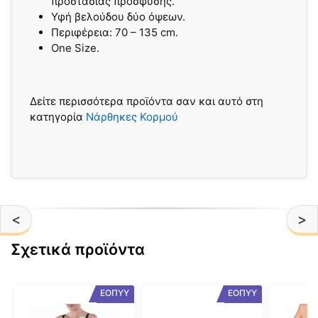
προστασίας πρόσφυσης.
Υφή βελούδου δύο όψεων.
Περιφέρεια: 70 – 135 cm.
One Size.
Δείτε περισσότερα προϊόντα σαν και αυτό στη
κατηγορία
Νάρθηκες Κορμού
<
>
Σχετικά προϊόντα
Αυτό
Αυτό
Αυτό
ΕΟΠΥΥ
ΕΟΠΥΥ
το
το
το