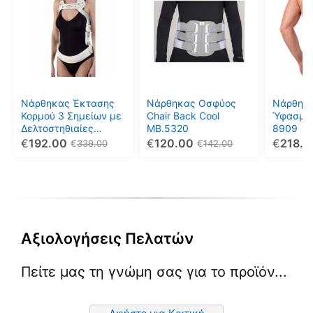
προϊόν
προϊόν
προϊόν
έχει
έχει
έχει
πολλαπλές
πολλαπλές
πολλαπ
παραλλαγές.
παραλλαγές.
παραλλ
Οι
Οι
Οι
επιλογές
επιλογές
επιλογέ
μπορούν
μπορούν
μπορού
Νάρθηκας Έκτασης
Νάρθηκας Οσφύος
Νάρθηκα
να
να
να
Κορμού 3 Σημείων με
Chair Back Cool
Ύφασμα 
επιλεγούν
επιλεγούν
επιλεγο
Δελτοστηθιαίες
MB.5320
8909
Ωθήσεις και
€
192.00
€
120.00
€
218.5
στη
στη
στη
€
339.00
€
142.00
Ρυθμιζόμενη Κοιλιακή
σελίδα
σελίδα
σελίδα
Ταινία Ρ/38K
του
του
του
προϊόντος
προϊόντος
προϊόντ
Αξιολογήσεις Πελατών
Πείτε μας τη γνώμη σας για το προϊόν...