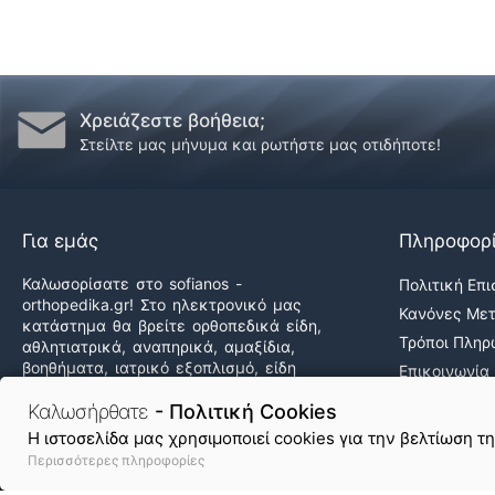
Χρειάζεστε βοήθεια;
Στείλτε μας μήνυμα και ρωτήστε μας οτιδήποτε!
Για εμάς
Πληροφορ
Καλωσορίσατε στο sofianos -
Πολιτική Επ
orthopedika.gr! Στο ηλεκτρονικό μας
Κανόνες Με
κατάστημα θα βρείτε ορθοπεδικά είδη,
Τρόποι Πλη
αθλητιατρικά, αναπηρικά, αμαξίδια,
βοηθήματα, ιατρικό εξοπλισμό, είδη
Επικοινωνία
άσκησης & φυσικοθεραπείας καθώς και
Ποιοι Είμαστ
δεκάδες προϊόντα υγείας & ομορφιάς,
Καλωσήρθατε
- Πολιτική Cookies
Εργαστείτε 
στις καλύτερες τιμές της αγοράς!
H ιστοσελίδα μας χρησιμοποιεί cookies για την βελτίωση τ
Περισσότερες πληροφορίες