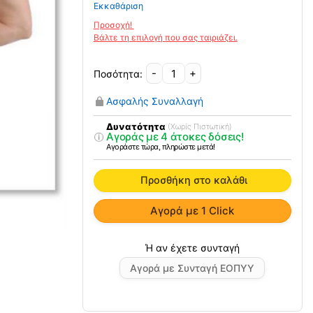
Εκκαθάριση
-
+
Ελαστική
Αυτοκόλλητη
Ασφαλής Συναλλαγή
Ζώνη
Οσφύος
Δυνατότητα
(Χωρίς Πιστωτική)
Αγοράς με 4 άτοκες δόσεις!
-
Αγοράστε τώρα, πληρώστε μετά!
Ράχης
με
Προσθήκη στο καλάθι
Μεταλλικές
Μπανέλλες
Αγορά με 1 Click
MED/1092
Ortholand
ποσότητα
Αγορά με Συνταγή ΕΟΠΥΥ