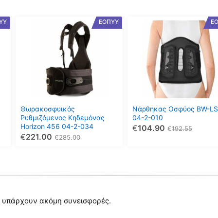
Αυτό
Αυτό
ΥΥ
ΕΟΠΥΥ
Ε
το
το
προϊόν
προϊόν
έχει
έχει
πολλαπλές
πολλαπλές
παραλλαγές.
παραλλαγές.
Οι
Οι
επιλογές
επιλογές
μπορούν
μπορούν
Θωρακοσφυικός
Νάρθηκας Οσφύος BW-L
να
να
Ρυθμιζόμενος Κηδεμόνας
04-2-010
Horizon 456 04-2-034
€
104.90
επιλεγούν
επιλεγούν
€
192.55
€
221.00
€
285.00
στη
στη
σελίδα
σελίδα
του
του
προϊόντος
προϊόντος
 υπάρχουν ακόμη συνεισφορές.