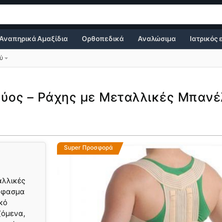
Αναπηρικά Αμαξίδια
Ορθοπεδικά
Αναλώσιμα
Ιατρικός
ύ
ύος – Ράχης με Μεταλλικές Μπανέ
Super Προσφορά
αλλικές
 ύφασμα
κό
ζόμενα,