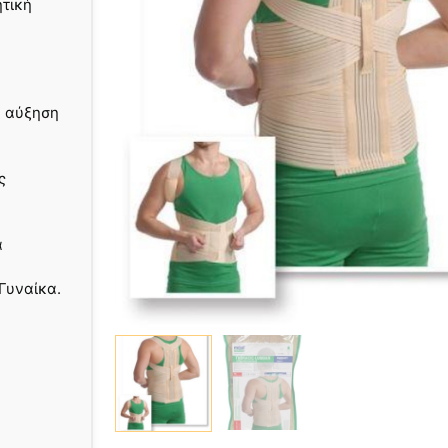
ητική
α αύξηση
ς
α
Γυναίκα.