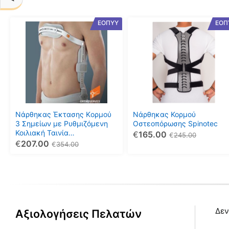
Αυτό
Αυτό
ΕΟΠΥΥ
ΕΟΠ
το
το
προϊόν
προϊόν
έχει
έχει
πολλαπλές
πολλαπλές
παραλλαγές.
παραλλαγές.
Οι
Οι
επιλογές
επιλογές
μπορούν
μπορούν
Νάρθηκας Έκτασης Kορμού
Νάρθηκας Κορμού
να
να
3 Σημείων με Ρυθμιζόμενη
Οστεοπόρωσης Spinotec
Κοιλιακή Ταινία
€
165.00
επιλεγούν
επιλεγούν
€
245.00
HYPERMODULAR Ρ/45
€
207.00
€
354.00
στη
στη
σελίδα
σελίδα
του
του
προϊόντος
προϊόντος
Δεν
Αξιολογήσεις Πελατών