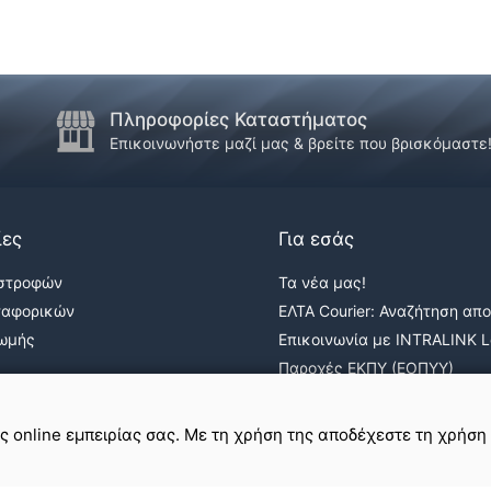
Πληροφορίες Καταστήματος
Επικοινωνήστε μαζί μας & βρείτε που βρισκόμαστε
ίες
Για εσάς
ιστροφών
Τα νέα μας!
ταφορικών
ΕΛΤΑ Courier: Αναζήτηση απ
ρωμής
Επικοινωνία με INTRALINK Lo
Παροχές ΕΚΠΥ (ΕΟΠΥΥ)
ε
σε εμάς
ης online εμπειρίας σας. Με τη χρήση της αποδέχεστε τη χρήση