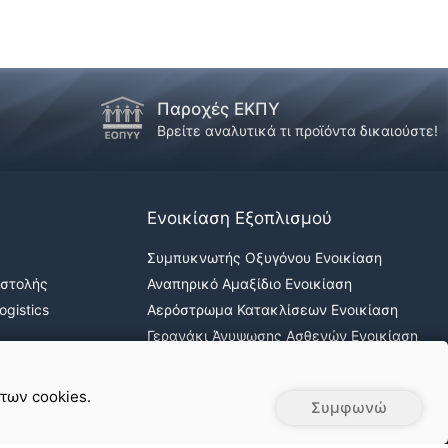
Παροχές ΕΚΠΥ
!
Βρείτε αναλυτικά τι προϊόντα δικαιούστε!
Ενοικίαση Εξοπλισμού
Συμπυκνωτής Οξυγόνου Ενοικίαση
οστολής
Αναπηρικό Αμαξίδιο Ενοικίαση
gistics
Αερόστρωμα Κατακλίσεων Ενοικίαση
Γερανάκι Άνυψωσης Ασθενών Ενοικίαση
Νοσοκομειακά κρεβάτια ενοικίαση
 των cookies.
Συμφωνώ