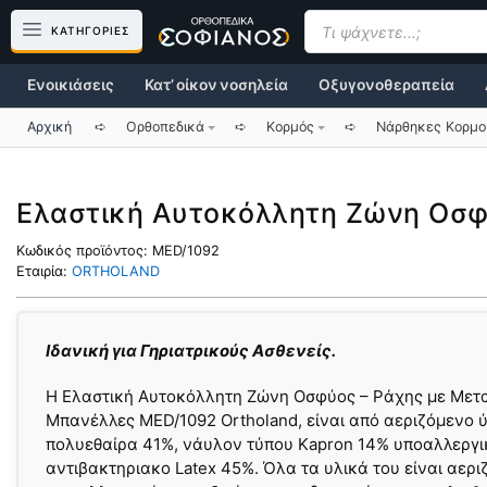
Μετάβαση
Products
search
ΚΑΤΗΓΟΡΙΕΣ
σε
περιεχόμενο
Ενοικιάσεις
Κατ’ οίκον νοσηλεία
Οξυγονοθεραπεία
Αρχική
➪
Ορθοπεδικά
➪
Κορμός
➪
Νάρθηκες Κορμο
Ελαστική Αυτοκόλλητη Ζώνη Οσφ
Κωδικός προϊόντος:
MED/1092
Εταιρία:
ORTHOLAND
Ιδανική για Γηριατρικούς Ασθενείς.
Η Ελαστική Αυτοκόλλητη Ζώνη Οσφύος – Ράχης με Μετ
Μπανέλλες MED/1092 Ortholand, είναι από αεριζόμενο
πολυεθαίρα 41%, νάυλον τύπου Kapron 14% υποαλλεργι
αντιβακτηριακο Latex 45%. Όλα τα υλικά του είναι αερι