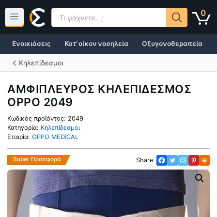
Μετάβαση
Products
0
σε
search
περιεχόμενο
Ενοικιάσεις
Κατ’ οίκον νοσηλεία
Οξυγονοθεραπεία
Κηλεπίδεσμοι
ΑΜΦΙΠΛΕΥΡΟΣ ΚΗΛΕΠΙΔΕΣΜΟΣ
OPPO 2049
Κωδικός προϊόντος:
2049
Κατηγορία:
Κηλεπίδεσμοι
Εταιρία:
OPPO MEDICAL
Super Προσφορά
Share