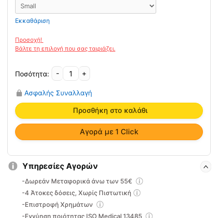
Εκκαθάριση
-
+
Ζώνη
Μετεγχειρητική
Ασφαλής Συναλλαγή
20cm-
-
Προσθήκη στο καλάθι
VITA
-
Αγορά με 1 Click
04-
1-
002
Υπηρεσίες Αγορών
ποσότητα
-Δωρεάν Μεταφορικά άνω των 55€
-4 Άτοκες δόσεις, Χωρίς Πιστωτική
-Επιστροφή Χρημάτων
-Εγγύηση ποιότητας ISO Medical 13485