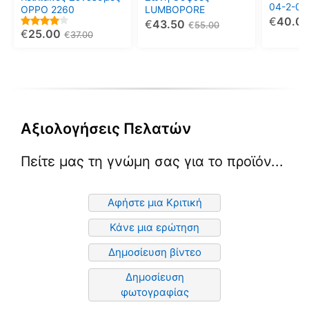
04-2-03
επιλεγούν
επιλεγούν
επιλεγο
OPPO 2260
LUMBOPORE
€
40.0
€
43.50
στη
στη
στη
€
55.00
€
25.00
4.00
€
37.00
σελίδα
σελίδα
σελίδα
out of 5
του
του
του
προϊόντος
προϊόντος
προϊόντ
Αξιολογήσεις Πελατών
Πείτε μας τη γνώμη σας για το προϊόν...
Αφήστε μια Κριτική
Κάνε μια ερώτηση
Δημοσίευση βίντεο
Δημοσίευση
φωτογραφίας