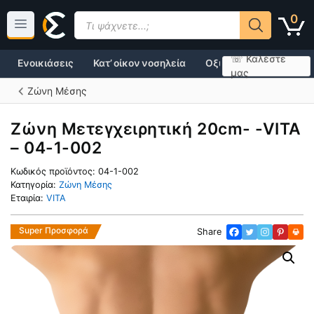
Μετάβαση
Products
0
σε
search
περιεχόμενο
☏ Καλέστε
Ενοικιάσεις
Κατ’ οίκον νοσηλεία
Οξυγονοθεραπεία
μας
Ζώνη Μέσης
Ζώνη Μετεγχειρητική 20cm- -VITA
– 04-1-002
Κωδικός προϊόντος:
04-1-002
Κατηγορία:
Ζώνη Μέσης
Εταιρία:
VITA
Super Προσφορά
Share