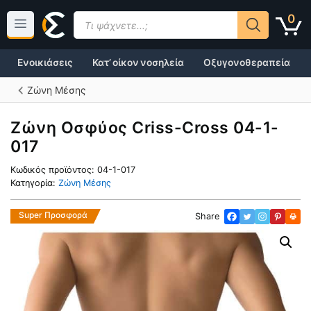
Μετάβαση
Products
0
σε
search
περιεχόμενο
Ενοικιάσεις
Κατ’ οίκον νοσηλεία
Οξυγονοθεραπεία
Ζώνη Μέσης
Ζώνη Οσφύος Criss-Cross 04-1-
017
Κωδικός προϊόντος:
04-1-017
Κατηγορία:
Ζώνη Μέσης
Super Προσφορά
Share