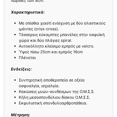
λωρίδες των 8cm.
Χαρακτηριστικά:
Με οπίσθια χιαστί ενίσχυση με δύο ελαστικούς
ιμάντες (criss-cross).
Τέσσερεις εύκαμπτες μπανέλες στην οσφυϊκή
χώρα και δύο πλάγιες spiral.
Αυτοκόλλητο κλείσιμο εμπρός με velcro.
Ύψος πίσω 25cm και εμπρός 16cm
Πλένεται
Ενδείξεις:
Συντηρητική αποθεραπεία σε οξεία
οσφυαλγία, ισχιαλγία.
Κακώσεις μυών-συνδέσμων της Ο.Μ.Σ.Σ.
Κήλη μεσοσπονδύλιου δίσκου Ο.Μ.Σ.Σ.
Εκφυλιστική σπονδυλοαρθροπάθεια.
Μέτρηση
: