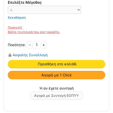
17.93€.
Επιλέξτε Μέγεθος
Εκκαθάριση
-
+
Ζώνη
Οσφύος
Ασφαλής Συναλλαγή
20cm
'4
Προσθήκη στο καλάθι
Μπανέλες'
04-
Αγορά με 1 Click
1-
068
ποσότητα
Αγορά με Συνταγή ΕΟΠΥΥ