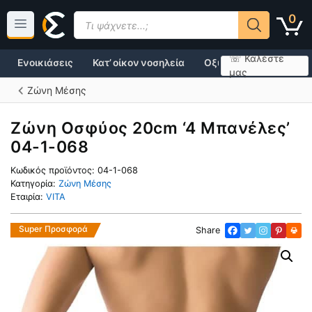
Μετάβαση
Products
0
σε
search
περιεχόμενο
☏ Καλέστε
Ενοικιάσεις
Κατ’ οίκον νοσηλεία
Οξυγονοθεραπεία
μας
Ζώνη Μέσης
Ζώνη Οσφύος 20cm ‘4 Μπανέλες’
04-1-068
Κωδικός προϊόντος:
04-1-068
Κατηγορία:
Ζώνη Μέσης
Εταιρία:
VITA
Super Προσφορά
Share