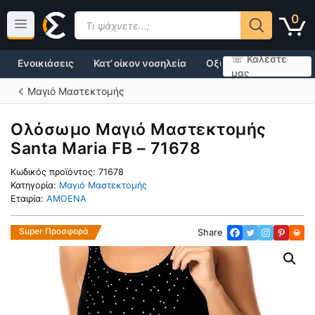
Μετάβαση
Products
0
σε
search
περιεχόμενο
☏ Καλέστε
Ενοικιάσεις
Κατ’ οίκον νοσηλεία
Οξυγονοθεραπεία
μας
Μαγιό Μαστεκτομής
Ολόσωμο Μαγιό Μαστεκτομής
Santa Maria FB – 71678
Κωδικός προϊόντος:
71678
Κατηγορία:
Μαγιό Μαστεκτομής
Εταιρία:
AMOENA
Super Προσφορά
Share