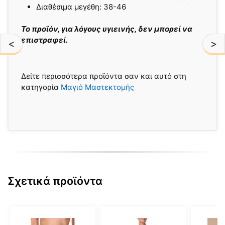
Διαθέσιμα μεγέθη: 38-46
Το προϊόν, για λόγους υγιεινής, δεν μπορεί να
επιστραφεί.
<
>
Δείτε περισσότερα προϊόντα σαν και αυτό στη
κατηγορία
Μαγιό Μαστεκτομής
Σχετικά προϊόντα
Αυτό
Αυτό
Αυτό
το
το
το