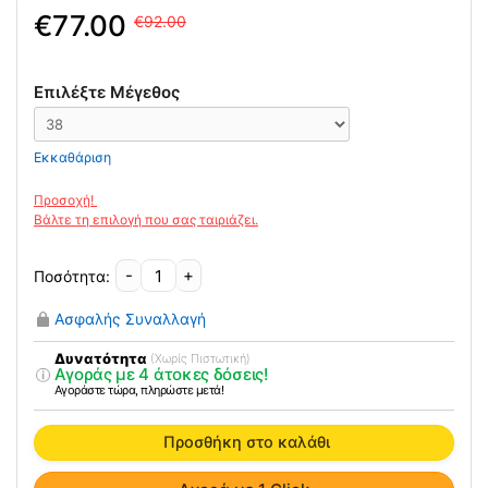
Original
Η
77.00
92.00
price
τρέχουσα
was:
τιμή
92.00€.
είναι:
Επιλέξτε Μέγεθος
77.00€.
Εκκαθάριση
-
+
Ολόσωμο
Μαγιό
Ασφαλής Συναλλαγή
Μαστεκτομής
Santa
Δυνατότητα
(Χωρίς Πιστωτική)
Αγοράς με 4 άτοκες δόσεις!
Maria
Αγοράστε τώρα, πληρώστε μετά!
FB
-
Προσθήκη στο καλάθι
71678
ποσότητα