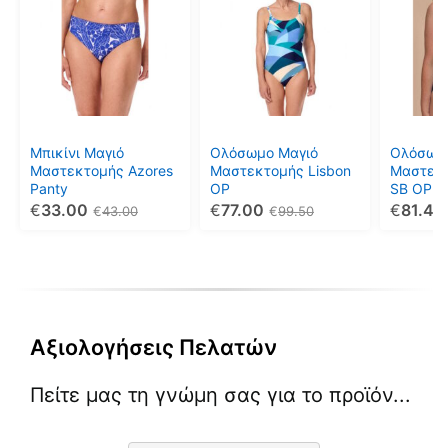
προϊόν
προϊόν
προϊόν
έχει
έχει
έχει
πολλαπλές
πολλαπλές
πολλαπ
παραλλαγές.
παραλλαγές.
παραλλ
Οι
Οι
Οι
επιλογές
επιλογές
επιλογέ
μπορούν
μπορούν
μπορού
Μπικίνι Μαγιό
Ολόσωμο Μαγιό
Ολόσωμ
να
να
να
Μαστεκτομής Azores
Μαστεκτομής Lisbon
Μαστεκτ
Panty
OP
SB OP 7
επιλεγούν
επιλεγούν
επιλεγο
€
33.00
€
77.00
€
81.40
€
43.00
€
99.50
στη
στη
στη
σελίδα
σελίδα
σελίδα
του
του
του
προϊόντος
προϊόντος
προϊόντ
Αξιολογήσεις Πελατών
Πείτε μας τη γνώμη σας για το προϊόν...