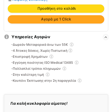
Γόνατος
BBF
Προσθήκη στο καλάθι
140den
18-
Αγορά με 1 Click
23
mmHg
-
Υπηρεσίες Αγορών
VITA
-Δωρεάν Μεταφορικά άνω των 55€
-
-4 Άτοκες δόσεις, Χωρίς Πιστωτική
06-
-Επιστροφή Χρημάτων
2-
-Εγγύηση ποιότητας ISO Medical 13485
007
ποσότητα
-Πολλαπλοί τρόποι πληρωμών
-Στην καλύτερη τιμή
-Κουπόνι Έκπτωσης στην 2η παραγγελία
Για καλή κυκλοφορία αίματος!