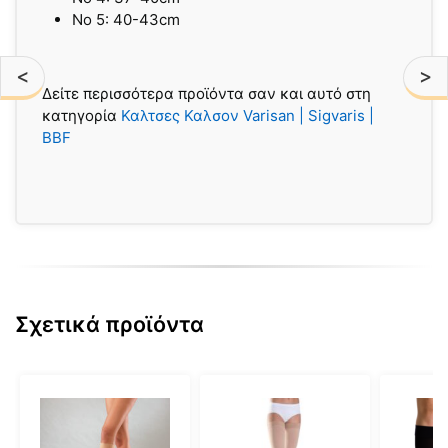
Νο 5: 40-43cm
<
>
Δείτε περισσότερα προϊόντα σαν και αυτό στη
κατηγορία
Καλτσες Καλσον Varisan | Sigvaris |
BBF
Σχετικά προϊόντα
Αυτό
Αυτό
Αυτό
το
το
το
προϊόν
προϊόν
προϊόν