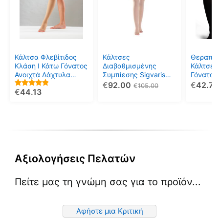
έχει
έχει
έχει
πολλαπλές
πολλαπλές
πολλαπ
παραλλαγές.
παραλλαγές.
παραλλ
Οι
Οι
Οι
επιλογές
επιλογές
επιλογέ
μπορούν
μπορούν
μπορού
Κάλτσα Φλεβίτιδος
Κάλτσες
Θεραπευ
να
να
να
Κλάση Ι Κάτω Γόνατος
Διαβαθμισμένης
Κάλτσες
Ανοιχτά Δάχτυλα
Συμπίεσης Sigvaris
Γόνατος 
επιλεγούν
επιλεγούν
επιλεγο
Μπεζ 18-21mmHg
Cotton Κλάση 1
VARISAN
€
92.00
€
42.75
€
105.00
στη
στη
στη
€
44.13
(T31) MOBIAK
Ριζομηρίου
5.00
σελίδα
σελίδα
σελίδα
out of 5
του
του
του
προϊόντος
προϊόντος
προϊόντ
Αξιολογήσεις Πελατών
Πείτε μας τη γνώμη σας για το προϊόν...
Αφήστε μια Κριτική