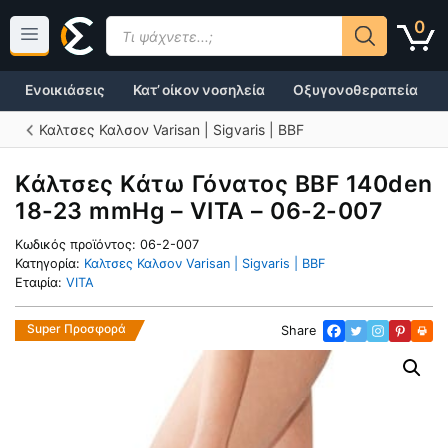
Μετάβαση
Products
0
σε
search
περιεχόμενο
Ενοικιάσεις
Κατ’ οίκον νοσηλεία
Οξυγονοθεραπεία
Καλτσες Καλσον Varisan | Sigvaris | BBF
Κάλτσες Κάτω Γόνατος BBF 140den
18-23 mmHg – VITA – 06-2-007
Κωδικός προϊόντος:
06-2-007
Κατηγορία:
Καλτσες Καλσον Varisan | Sigvaris | BBF
Εταιρία:
VITA
Super Προσφορά
Share