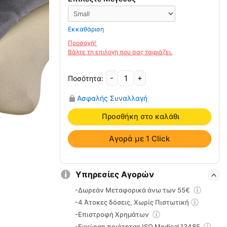
Εκκαθάριση
-
+
Κάλτσα
Για
Ασφαλής Συναλλαγή
Ευαίσθητα
Πόδια
Προσθήκη στο καλάθι
Diavital
HF-
Αγορά με 1 Click
5032
Herbi
Feet
Υπηρεσίες Αγορών
ποσότητα
-Δωρεάν Μεταφορικά άνω των 55€
-4 Άτοκες δόσεις, Χωρίς Πιστωτική
-Επιστροφή Χρημάτων
-Εγγύηση ποιότητας ISO Medical 13485