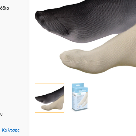
πόδια
ν.
α
Καλτσες