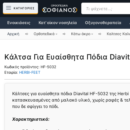
Μετάβαση
Products
search
ΚΑΤΗΓΟΡΙΕΣ
σε
περιεχόμενο
Ενοικιάσεις
Κατ’ οίκον νοσηλεία
Οξυγονοθεραπεία
Αρχική
➪
Ορθοπεδικά
➪
Κάτω άκρο
➪
Καλτσες Καλσ
Κάλτσα Για Ευαίσθητα Πόδια Diavi
Κωδικός προϊόντος:
HF-5032
Εταιρία:
HERBI-FEET
Κάλτσες για ευαίσθητα πόδια Diavital HF-5032 της Herbi 
κατασκευασμένες από μαλακό υλικό, χωρίς ραφές & τε
που δε σφίγγει το πόδι.
Χαρακτηριστικά: