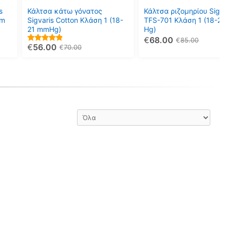
μπορούν
μπορούν
s
Κάλτσα κάτω γόνατος
Κάλτσα ριζομηρίου Sigva
να
να
mm
Sigvaris Cotton Κλάση 1 (18-
TFS-701 Κλάση 1 (18-2
21 mmHg)
Hg)
επιλεγούν
επιλεγούν
€
68.00
€
85.00
στη
στη
€
56.00
5.00
€
70.00
σελίδα
σελίδα
out of 5
του
του
προϊόντος
προϊόντος