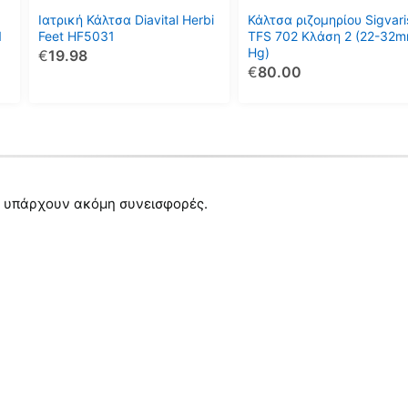
μπορούν
μπορούν
Ιατρική Κάλτσα Diavital Herbi
Κάλτσα ριζομηρίου Sigvari
να
να
1
Feet HF5031
TFS 702 Κλάση 2 (22-32
Hg)
€
19.98
επιλεγούν
επιλεγούν
€
80.00
στη
στη
σελίδα
σελίδα
του
του
προϊόντος
προϊόντος
 υπάρχουν ακόμη συνεισφορές.