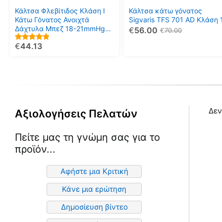
μπορούν
μπορούν
Κάλτσα Φλεβίτιδος Κλάση Ι
Κάλτσα κάτω γόνατος
να
να
Κάτω Γόνατος Ανοιχτά
Sigvaris TFS 701 AD Κλάση 
Δάχτυλα Μπεζ 18-21mmHg
€
56.00
επιλεγούν
επιλεγούν
€
70.00
(T31) MOBIAK
στη
στη
€
44.13
5.00
σελίδα
σελίδα
out of 5
του
του
προϊόντος
προϊόντος
Δεν
Αξιολογήσεις Πελατών
Πείτε μας τη γνώμη σας για το
προϊόν...
Αφήστε μια Κριτική
Κάνε μια ερώτηση
Δημοσίευση βίντεο