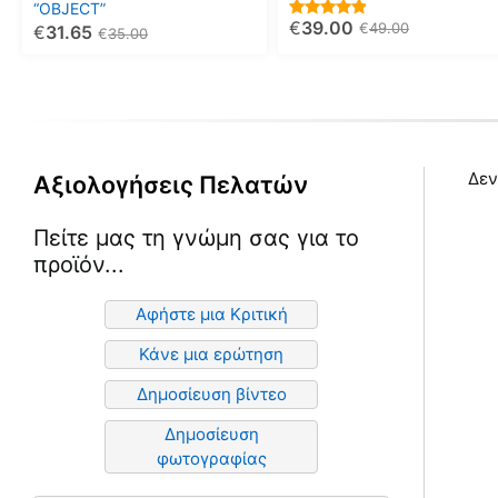
“OBJECT”
επιλεγούν
επιλεγούν
€
39.00
5.00
€
49.00
€
31.65
€
35.00
στη
στη
out of 5
σελίδα
σελίδα
του
του
προϊόντος
προϊόντος
Δεν
Αξιολογήσεις Πελατών
Πείτε μας τη γνώμη σας για το
προϊόν...
Αφήστε μια Κριτική
Κάνε μια ερώτηση
Δημοσίευση βίντεο
Δημοσίευση
φωτογραφίας