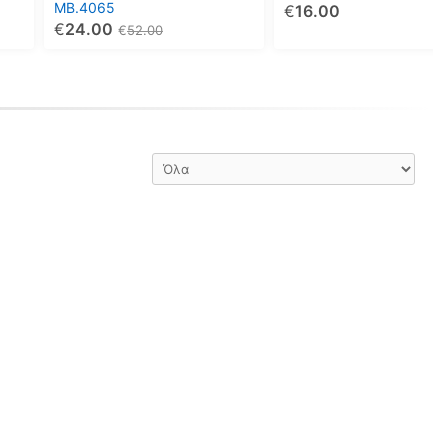
MB.4065
€
16.00
επιλεγούν
επιλεγούν
€
24.00
€
52.00
στη
στη
σελίδα
σελίδα
του
του
προϊόντος
προϊόντος