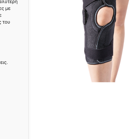
καλύτερη
ες με
ε
ς του
εις.