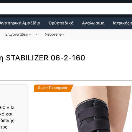
Αναπηρικά Αμαξίδια
Ορθοπεδικά
Αναλώσιμα
Ιατρικός
Επιγονατίδες
➪
Neoprene
η STABILIZER 06-2-160
Super Προσφορά
0 Vita,
κό και
 διπλής
ητος