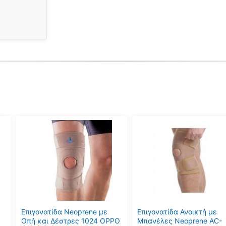
Αυτό
Αυτό
το
το
προϊόν
προϊόν
έχει
έχει
πολλαπλές
πολλαπλές
παραλλαγές.
παραλλαγές.
Οι
Οι
επιλογές
επιλογές
μπορούν
μπορούν
Επιγονατίδα Neoprene με
Επιγονατίδα Ανοικτή με
να
να
Οπή και Δέστρες 1024 OPPO
Μπανέλες Neoprene AC-