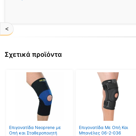
<
Σχετικά προϊόντα
Αυτό
Αυτό
το
το
προϊόν
προϊόν
έχει
έχει
πολλαπλές
πολλαπλές
παραλλαγές.
παραλλαγές.
Οι
Οι
επιλογές
επιλογές
μπορούν
μπορούν
Επιγονατίδα Neoprene με
Επιγονατίδα Με Οπή Και
να
να
Οπή και Σταθεροποιητή
Μπανέλες 06-2-036