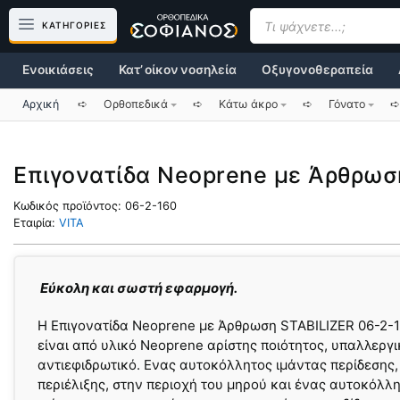
Μετάβαση
Products
search
ΚΑΤΗΓΟΡΙΕΣ
σε
περιεχόμενο
Ενοικιάσεις
Κατ’ οίκον νοσηλεία
Οξυγονοθεραπεία
Αρχική
➪
Ορθοπεδικά
➪
Κάτω άκρο
➪
Γόνατο
➪
Επιγονατίδα Neoprene με Άρθρωσ
Κωδικός προϊόντος:
06-2-160
Εταιρία:
VITA
Eύκολη και σωστή εφαρμογή.
H Επιγονατίδα Neoprene με Άρθρωση STABILIZER 06-2-16
είναι από υλικό Νeoprene αρίστης ποιότητoς, υπαλλεργι
αντιεφιδρωτικό. Ενας αυτοκόλλητος ιμάντας περίδεσης,
περιέλιξης, στην περιοχή του μηρού και ένας αυτοκόλλ