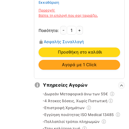
Εκκαθάριση
-
+
Επιγονατίδα
Neoprene
Ασφαλής Συναλλαγή
με
Άρθρωση
Προσθήκη στο καλάθι
STABILIZER
06-
Αγορά με 1 Click
2-
160
ποσότητα
Υπηρεσίες Αγορών
-Δωρεάν Μεταφορικά άνω των 55€
-4 Άτοκες δόσεις, Χωρίς Πιστωτική
-Επιστροφή Χρημάτων
-Εγγύηση ποιότητας ISO Medical 13485
-Πολλαπλοί τρόποι πληρωμών
-Στην καλύτερη τιμή