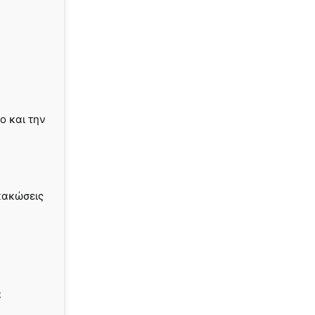
ο και την
κακώσεις
α