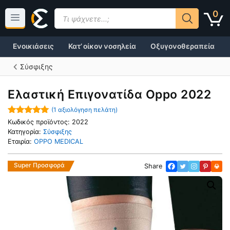
Μετάβαση
Products
0
σε
search
περιεχόμενο
Ενοικιάσεις
Κατ’ οίκον νοσηλεία
Οξυγονοθεραπεία
Σύσφιξης
Ελαστική Επιγονατίδα Oppo 2022
(
1
αξιολόγηση πελάτη)
5.00
out of
Κωδικός προϊόντος:
2022
5
Κατηγορία:
Σύσφιξης
Εταιρία:
OPPO MEDICAL
Super Προσφορά
Share