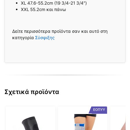
XL 47.6-55.2cm (19 3/4-21 3/4″)
XXL 55.2cm και πάνω
Δείτε περισσότερα προϊόντα σαν και αυτό στη
κατηγορία
Σύσφιξης
Σχετικά προϊόντα
Αυτό
Αυτό
Αυτό
ΕΟΠΥΥ
το
το
το
προϊόν
προϊόν
προϊόν
έχει
έχει
έχει