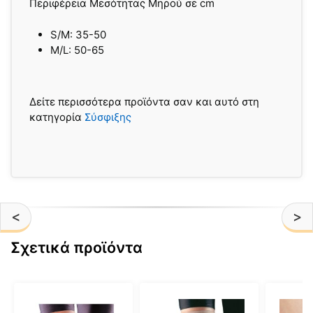
Περιφέρεια Μεσότητας Μηρού σε cm
S/M: 35-50
M/L: 50-65
Δείτε περισσότερα προϊόντα σαν και αυτό στη
κατηγορία
Σύσφιξης
<
>
Σχετικά προϊόντα
Αυτό
Αυτό
Αυτό
το
το
το