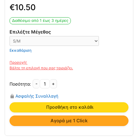
10.50
Διαθέσιμο από 1 έως 3 ημέρες
Επιλέξτε Μέγεθος
Εκκαθάριση
-
+
Ελαστική
Περιμηρίδα
Ασφαλής Συναλλαγή
KED/015-
017
Προσθήκη στο καλάθι
Ortholand
ποσότητα
Αγορά με 1 Click