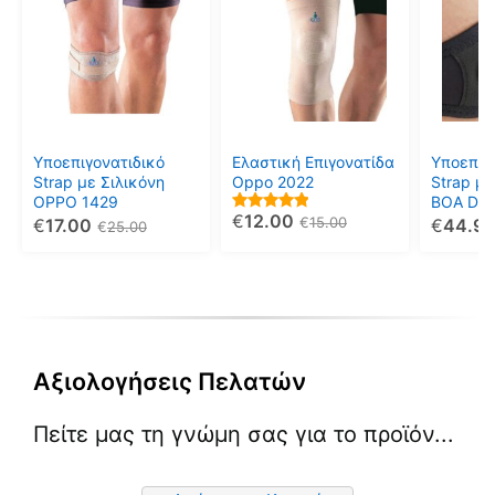
προϊόν
προϊόν
προϊόν
έχει
έχει
έχει
πολλαπλές
πολλαπλές
πολλαπ
παραλλαγές.
παραλλαγές.
παραλλ
Οι
Οι
Οι
επιλογές
επιλογές
επιλογέ
μπορούν
μπορούν
μπορού
Υποεπιγονατιδικό
Ελαστική Επιγονατίδα
Υποεπιγ
να
να
να
Strap με Σιλικόνη
Oppo 2022
Strap μ
OPPO 1429
BOA DR
επιλεγούν
επιλεγούν
επιλεγο
€
12.00
5.00
€
15.00
€
17.00
€
44.9
€
25.00
στη
στη
στη
out of 5
σελίδα
σελίδα
σελίδα
του
του
του
προϊόντος
προϊόντος
προϊόντ
Αξιολογήσεις Πελατών
Πείτε μας τη γνώμη σας για το προϊόν...