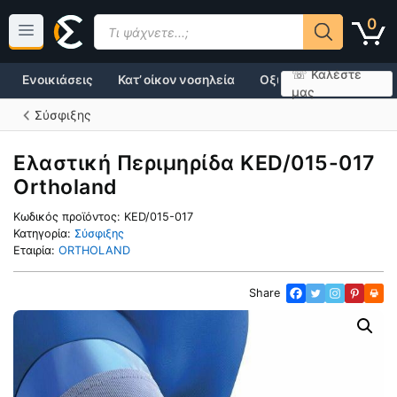
Μετάβαση
Products
0
σε
search
περιεχόμενο
☏ Καλέστε
Ενοικιάσεις
Κατ’ οίκον νοσηλεία
Οξυγονοθεραπεία
μας
Σύσφιξης
Ελαστική Περιμηρίδα KED/015-017
Ortholand
Κωδικός προϊόντος:
KED/015-017
Κατηγορία:
Σύσφιξης
Εταιρία:
ORTHOLAND
Share