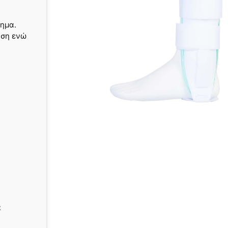
δημα.
αση ενώ
α