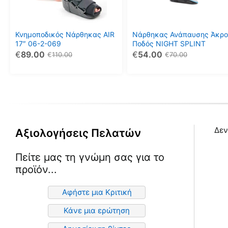
Οι
Οι
επιλογές
επιλογές
μπορούν
μπορούν
Κνημοποδικός Νάρθηκας AIR
Νάρθηκας Ανάπαυσης Άκρο
να
να
17″ 06-2-069
Ποδός NIGHT SPLINT
€
89.00
€
54.00
επιλεγούν
επιλεγούν
€
110.00
€
70.00
στη
στη
σελίδα
σελίδα
του
του
προϊόντος
προϊόντος
Δεν
Αξιολογήσεις Πελατών
Πείτε μας τη γνώμη σας για το
προϊόν...
Αφήστε μια Κριτική
Κάνε μια ερώτηση