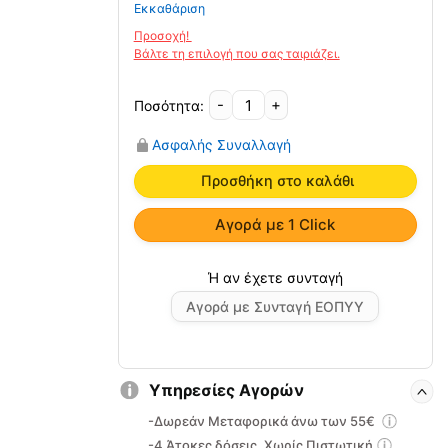
Εκκαθάριση
-
+
Νάρθηκας
Ποδοκνημικής
Ασφαλής Συναλλαγή
Air–
Ankle
Προσθήκη στο καλάθι
Brace
MB
Αγορά με 1 Click
620
ποσότητα
Αγορά με Συνταγή ΕΟΠΥΥ
Υπηρεσίες Αγορών
-Δωρεάν Μεταφορικά άνω των 55€
-4 Άτοκες δόσεις, Χωρίς Πιστωτική