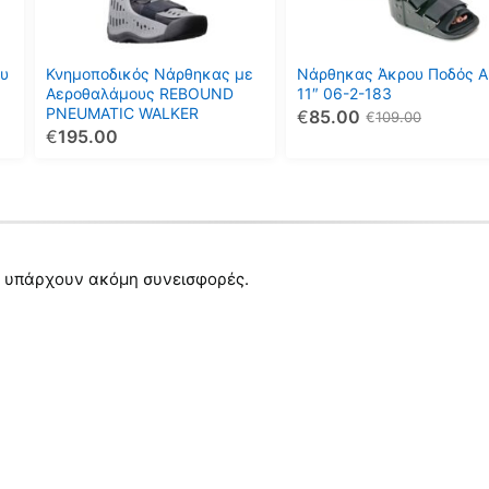
Οι
Οι
επιλογές
επιλογές
μπορούν
μπορούν
υ
Κνημοποδικός Νάρθηκας με
Νάρθηκας Άκρου Ποδός A
να
να
Αεροθαλάμους REBOUND
11″ 06-2-183
PNEUMATIC WALKER
€
85.00
επιλεγούν
επιλεγούν
€
109.00
€
195.00
στη
στη
σελίδα
σελίδα
του
του
προϊόντος
προϊόντος
 υπάρχουν ακόμη συνεισφορές.