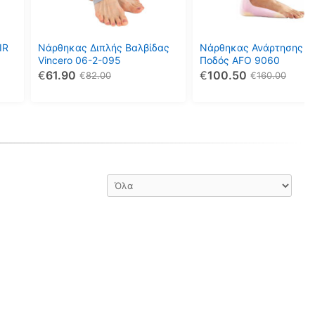
Οι
Οι
επιλογές
επιλογές
μπορούν
μπορούν
IR
Νάρθηκας Διπλής Βαλβίδας
Νάρθηκας Ανάρτησης Ά
να
να
Vincero 06-2-095
Ποδός AFO 9060
€
61.90
€
100.50
επιλεγούν
επιλεγούν
€
82.00
€
160.00
στη
στη
σελίδα
σελίδα
του
του
προϊόντος
προϊόντος