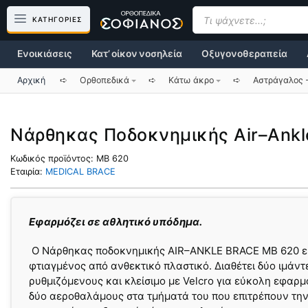
Μετάβαση
Products
search
ΚΑΤΗΓΟΡΙΕΣ
σε
περιεχόμενο
Ενοικιάσεις
Κατ’ οίκον νοσηλεία
Οξυγονοθεραπεία
Αρχική
➪
Ορθοπεδικά
➪
Κάτω άκρο
➪
Αστράγαλος 
Νάρθηκας Ποδοκνημικής Air–Ankl
Κωδικός προϊόντος:
MB 620
Εταιρία:
MEDICAL BRACE
Εφαρμόζει σε αθλητικό υπόδημα.
Ο Νάρθηκας ποδοκνημικής AIR–ANKLE BRACE MB 620 ε
φτιαγμένος από ανθεκτικό πλαστικό. Διαθέτει δύο ιμάντ
ρυθμιζόμενους και κλείσιμο με Velcro για εύκολη εφαρμ
δύο αεροθαλάμους στα τμήματά του που επιτρέπουν τη