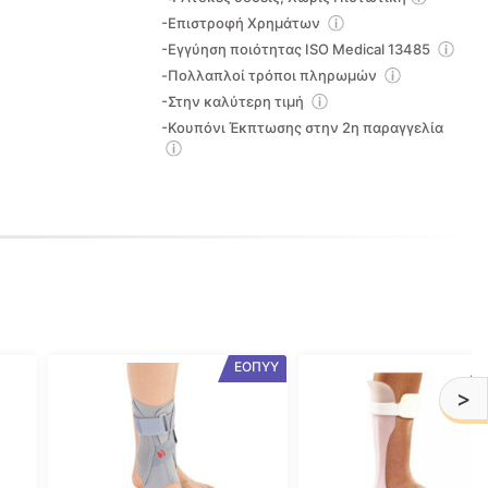
-Επιστροφή Χρημάτων
-Εγγύηση ποιότητας ISO Medical 13485
-Πολλαπλοί τρόποι πληρωμών
-Στην καλύτερη τιμή
-Κουπόνι Έκπτωσης στην 2η παραγγελία
Αυτό
Αυτό
ΕΟΠΥΥ
το
το
>
προϊόν
προϊόν
έχει
έχει
πολλαπλές
πολλαπλές
παραλλαγές.
παραλλαγές.