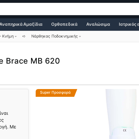
Αναπηρικά Αμαξίδια
Ορθοπεδικά
Αναλώσιμα
Ιατρικός
– Κνήμη
➪
Νάρθηκας Ποδοκνημικής
e Brace MB 620
Super Προσφορά
ίναι
ες
ογή. Με
ν