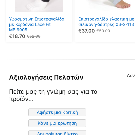
Οι
Οι
επιλογές
επιλογές
μπορούν
μπορούν
Υφασμάτινη Επιστραγαλίδα
Επιστραγαλίδα ελαστική με
να
να
με Κορδόνια Lace Fit
σιλικόνη-δέστρες 06-2-113
MB.6905
€
37.00
επιλεγούν
επιλεγούν
€
50.00
€
18.70
€
52.00
στη
στη
σελίδα
σελίδα
του
του
προϊόντος
προϊόντος
Δεν
Αξιολογήσεις Πελατών
Πείτε μας τη γνώμη σας για το
προϊόν...
Αφήστε μια Κριτική
Κάνε μια ερώτηση
Δημοσίευση βίντεο