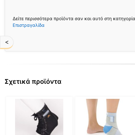
Δείτε περισσότερα προϊόντα σαν και αυτό στη κατηγορί
Επιστραγαλίδα
<
Σχετικά προϊόντα
Αυτό
Αυτό
το
το
προϊόν
προϊόν
έχει
έχει
πολλαπλές
πολλαπλές
παραλλαγές.
παραλλαγές.