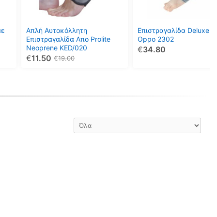
Οι
Οι
επιλογές
επιλογές
μπορούν
μπορούν
με
Απλή Αυτοκόλλητη
Επιστραγαλίδα Deluxe 3
να
να
Επιστραγαλίδα Απο Prolite
Oppo 2302
Neoprene KED/020
€
34.80
επιλεγούν
επιλεγούν
€
11.50
€
19.00
στη
στη
σελίδα
σελίδα
του
του
προϊόντος
προϊόντος