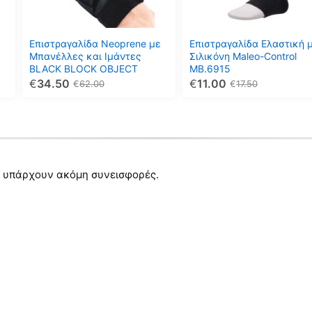
Οι
Οι
επιλογές
επιλογές
μπορούν
μπορούν
Επιστραγαλίδα Neoprene με
Επιστραγαλίδα Ελαστική 
να
να
Μπανέλλες και Ιμάντες
Σιλικόνη Maleo-Control
BLACK BLOCK OBJECT
MB.6915
επιλεγούν
επιλεγούν
€
34.50
€
11.00
€
62.00
€
17.50
στη
στη
σελίδα
σελίδα
του
του
προϊόντος
προϊόντος
 υπάρχουν ακόμη συνεισφορές.