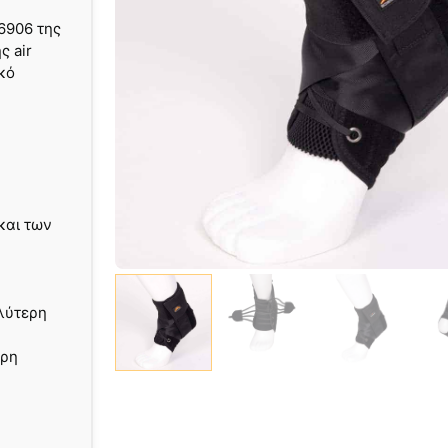
6906 της
ς air
κό
και των
αλύτερη
ερη