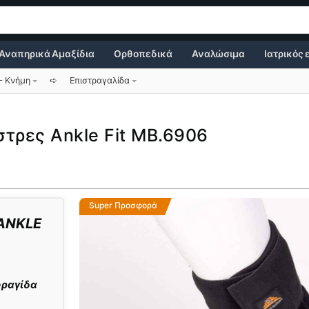
Αναπηρικά Αμαξίδια
Ορθοπεδικά
Αναλώσιμα
Ιατρικός
– Κνήμη
➪
Επιστραγαλίδα
τρες Ankle Fit MB.6906
Super Προσφορά
 ANKLE
φραγίδα