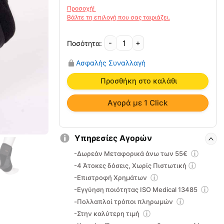
-
+
Υφασμάτινη
Επιστραγαλίδα
Ασφαλής Συναλλαγή
με
Δέστρες
Προσθήκη στο καλάθι
Ankle
Fit
Αγορά με 1 Click
MB.6906
ποσότητα
Υπηρεσίες Αγορών
-Δωρεάν Μεταφορικά άνω των 55€
-4 Άτοκες δόσεις, Χωρίς Πιστωτική
-Επιστροφή Χρημάτων
-Εγγύηση ποιότητας ISO Medical 13485
-Πολλαπλοί τρόποι πληρωμών
-Στην καλύτερη τιμή