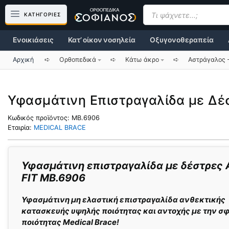
Μετάβαση
Products
search
ΚΑΤΗΓΟΡΙΕΣ
σε
περιεχόμενο
Ενοικιάσεις
Κατ’ οίκον νοσηλεία
Οξυγονοθεραπεία
Αρχική
➪
Ορθοπεδικά
➪
Κάτω άκρο
➪
Αστράγαλος 
Υφασμάτινη Επιστραγαλίδα με Δέσ
Κωδικός προϊόντος:
MB.6906
Εταιρία:
MEDICAL BRACE
Υφασμάτινη επιστραγαλίδα με δέστρες
FIT MB.6906
Υφασμάτινη μη ελαστική επιστραγαλίδα ανθεκτικής
κατασκευής υψηλής ποιότητας και αντοχής με την σ
ποιότητας Medical Brace!