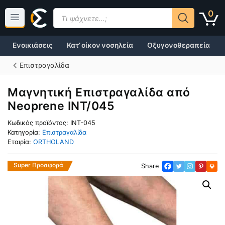
Μετάβαση
Products
0
σε
search
περιεχόμενο
Ενοικιάσεις
Κατ’ οίκον νοσηλεία
Οξυγονοθεραπεία
Επιστραγαλίδα
Μαγνητική Επιστραγαλίδα από
Neoprene INT/045
Κωδικός προϊόντος:
INT-045
Κατηγορία:
Επιστραγαλίδα
Εταιρία:
ORTHOLAND
Super Προσφορά
Share