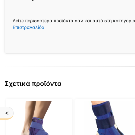
Δείτε περισσότερα προϊόντα σαν και αυτό στη κατηγορί
Επιστραγαλίδα
Σχετικά προϊόντα
Αυτό
Αυτό
το
το
<
προϊόν
προϊόν
έχει
έχει
πολλαπλές
πολλαπλές
παραλλαγές.
παραλλαγές.