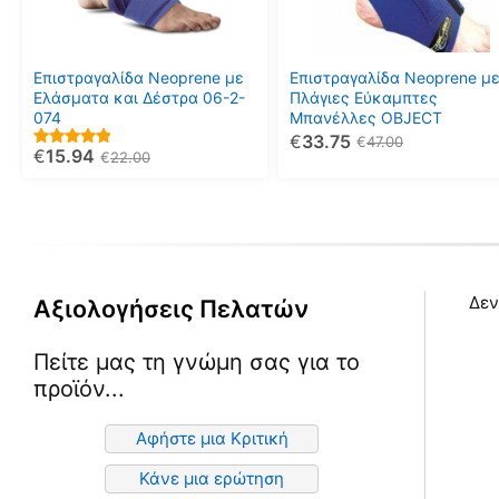
Οι
Οι
επιλογές
επιλογές
μπορούν
μπορούν
Επιστραγαλίδα Neoprene με
Επιστραγαλίδα Neoprene μ
να
να
Ελάσματα και Δέστρα 06-2-
Πλάγιες Εύκαμπτες
074
Μπανέλλες OBJECT
επιλεγούν
επιλεγούν
€
33.75
€
47.00
στη
στη
€
15.94
5.00
€
22.00
σελίδα
σελίδα
out of 5
του
του
προϊόντος
προϊόντος
Δεν
Αξιολογήσεις Πελατών
Πείτε μας τη γνώμη σας για το
προϊόν...
Αφήστε μια Κριτική
Κάνε μια ερώτηση