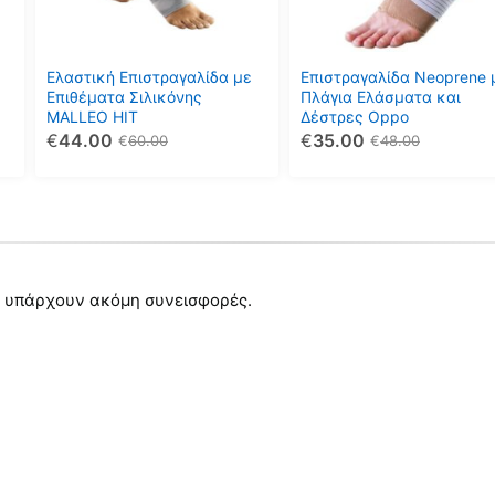
Οι
Οι
επιλογές
επιλογές
μπορούν
μπορούν
ε
Ελαστική Επιστραγαλίδα με
Επιστραγαλίδα Neoprene 
να
να
Επιθέματα Σιλικόνης
Πλάγια Ελάσματα και
MALLEO HIT
Δέστρες Oppo
επιλεγούν
επιλεγούν
€
44.00
€
35.00
€
60.00
€
48.00
στη
στη
σελίδα
σελίδα
του
του
προϊόντος
προϊόντος
 υπάρχουν ακόμη συνεισφορές.