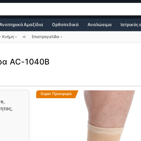
Αναπηρικά Αμαξίδια
Ορθοπεδικά
Αναλώσιμα
Ιατρικός
– Κνήμη
➪
Επιστραγαλίδα
ρα AC-1040B
Super Προσφορά
e,
ητας,