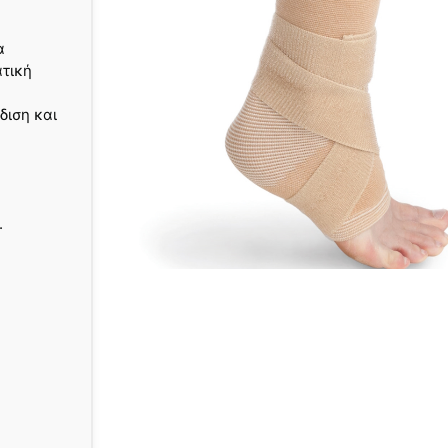
α
ατική
διση και
.