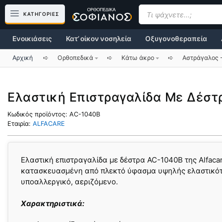
Μετάβαση
Products
search
ΚΑΤΗΓΟΡΙΕΣ
σε
περιεχόμενο
Ενοικιάσεις
Κατ’ οίκον νοσηλεία
Οξυγονοθεραπεία
Αρχική
➪
Ορθοπεδικά
➪
Κάτω άκρο
➪
Αστράγαλος 
Ελαστική Επιστραγαλίδα Με Δέστ
Κωδικός προϊόντος:
AC-1040B
Εταιρία:
ALFACARE
Ελαστική επιστραγαλίδα με δέστρα AC-1040B της Alfacar
κατασκευασμένη από πλεκτό ύφασμα υψηλής ελαστικότ
υποαλλεργικό, αεριζόμενο.
Χαρακτηριστικά: