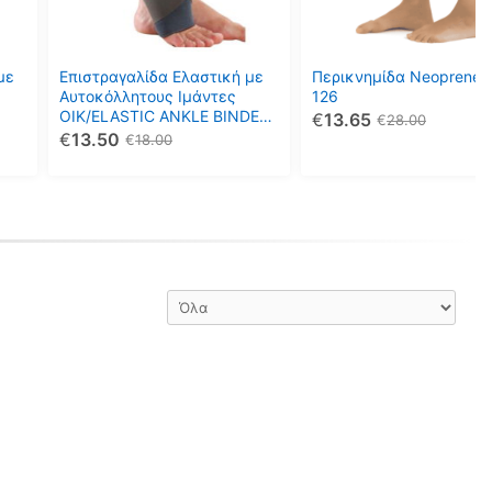
Οι
Οι
επιλογές
επιλογές
μπορούν
μπορούν
με
Επιστραγαλίδα Ελαστική με
Περικνημίδα Neoprene 
να
να
Αυτοκόλλητους Ιμάντες
126
OIK/ELASTIC ANKLE BINDER
€
13.65
επιλεγούν
επιλεγούν
€
28.00
Comfeel
€
13.50
€
18.00
στη
στη
σελίδα
σελίδα
του
του
προϊόντος
προϊόντος