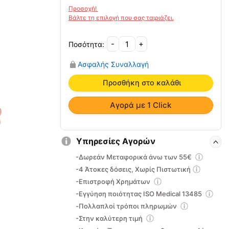
-
+
Ελαστική
Επιστραγαλίδα
Ασφαλής Συναλλαγή
Με
Δέστρα
Προσθήκη στο καλάθι
AC-
1040B
Αγορά με 1 Click
ποσότητα
Υπηρεσίες Αγορών
-Δωρεάν Μεταφορικά άνω των 55€
-4 Άτοκες δόσεις, Χωρίς Πιστωτική
-Επιστροφή Χρημάτων
-Εγγύηση ποιότητας ISO Medical 13485
-Πολλαπλοί τρόποι πληρωμών
-Στην καλύτερη τιμή