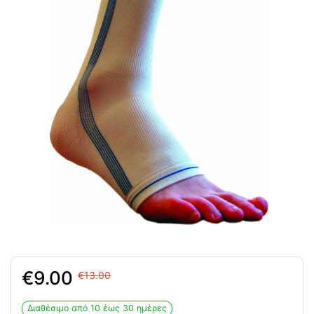
Original
Η
9.00
13.00
price
τρέχουσα
was:
τιμή
Διαθέσιμο από 10 έως 30 ημέρες