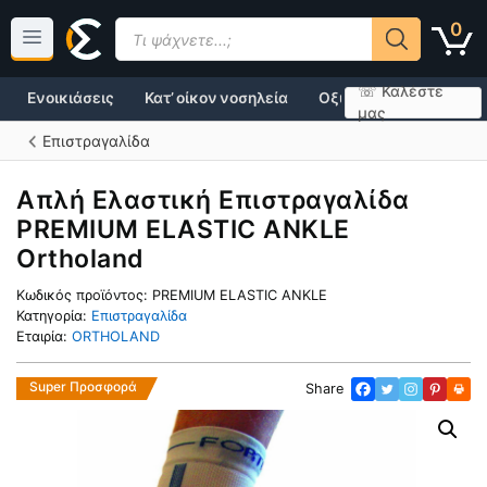
Μετάβαση
Products
0
σε
search
περιεχόμενο
☏ Καλέστε
Ενοικιάσεις
Κατ’ οίκον νοσηλεία
Οξυγονοθεραπεία
μας
Επιστραγαλίδα
Απλή Eλαστική Eπιστραγαλίδα
PREMIUM ELASTIC ANKLE
Ortholand
Κωδικός προϊόντος:
PREMIUM ELASTIC ANKLE
Κατηγορία:
Επιστραγαλίδα
Εταιρία:
ORTHOLAND
Super Προσφορά
Share