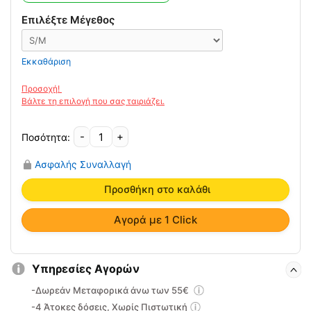
13.00€.
είναι:
9.00€.
Επιλέξτε Μέγεθος
Εκκαθάριση
-
+
Απλή
Eλαστική
Ασφαλής Συναλλαγή
Eπιστραγαλίδα
PREMIUM
Προσθήκη στο καλάθι
ELASTIC
ANKLE
Αγορά με 1 Click
Ortholand
ποσότητα
Υπηρεσίες Αγορών
-Δωρεάν Μεταφορικά άνω των 55€
-4 Άτοκες δόσεις, Χωρίς Πιστωτική