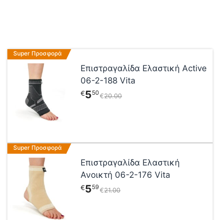
Αυτό
Super Προσφορά
το
Επιστραγαλίδα Ελαστική Active
προϊόν
06-2-188 Vita
έχει
5
50
€
€
20
00
πολλαπλές
παραλλαγές.
Οι
επιλογές
μπορούν
Αυτό
Super Προσφορά
να
το
επιλεγούν
Επιστραγαλίδα Ελαστική
προϊόν
στη
Ανοικτή 06-2-176 Vita
έχει
σελίδα
5
59
€
€
21
00
πολλαπλές
του
παραλλαγές.
προϊόντος
Οι