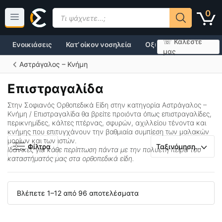
Μετάβαση
Products
0
σε
search
περιεχόμενο
☏ Καλέστε
Ενοικιάσεις
Κατ’ οίκον νοσηλεία
Οξυγονοθεραπεία
μας
Αστράγαλος – Κνήμη
Επιστραγαλίδα
Στην Σοφιανός Ορθοπεδικά Είδη στην κατηγορία
Αστράγαλος –
Κνήμη / Επιστραγαλίδα
θα βρείτε προιόντα όπως
επιστραγαλίδες
,
περικνημίδες
,
κάλτες πτέρνας, σφυρών, αχιλλείου τένοντα
και
κνήμης
που επιτυγχάνουν την βαθμιαία συμπίεση των μαλακών
μορίων και των ιστών.
Φίλτρα
Ιδανικές για κάθε περίπτωση πάντα με την πολυετή πείρα του
καταστήματός μας στα ορθοπεδικά είδη.
Βλέπετε 1–12 από 96 αποτελέσματα