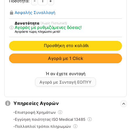
-
+
Rollator
RL
Ασφαλής Συναλλαγή
SMART
B+B
Δυνατότητα
(Χωρίς Πιστωτική)
Αγοράς με ρυθμιζόμενες δόσεις!
ποσότητα
Αγοράστε τώρα, πληρώστε μετά!
Προσθήκη στο καλάθι
Αγορά με 1 Click
Αγορά με Συνταγή ΕΟΠΥΥ
Υπηρεσίες Αγορών
-Επιστροφή Χρημάτων
-Εγγύηση ποιότητας ISO Medical 13485
-Πολλαπλοί τρόποι πληρωμών