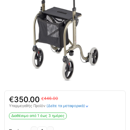
Original
Η
€
350.00
446.00
€
price
τρέχουσα
Υπερμεγεθής Προϊόν
(Δείτε τα μεταφορικά)
>
was:
τιμή
446.00€.
είναι:
Διαθέσιμο από 1 έως 3 ημέρες
350.00€.