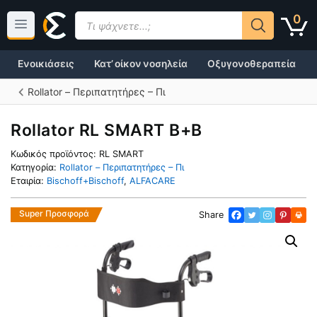
Μετάβαση
Products
0
σε
search
περιεχόμενο
Ενοικιάσεις
Κατ’ οίκον νοσηλεία
Οξυγονοθεραπεία
Rollator – Περιπατητήρες – Πι
Rollator RL SMART B+B
Κωδικός προϊόντος:
RL SMART
Κατηγορία:
Rollator – Περιπατητήρες – Πι
Εταιρία:
Bischoff+Bischoff
,
ALFACARE
Super Προσφορά
Share