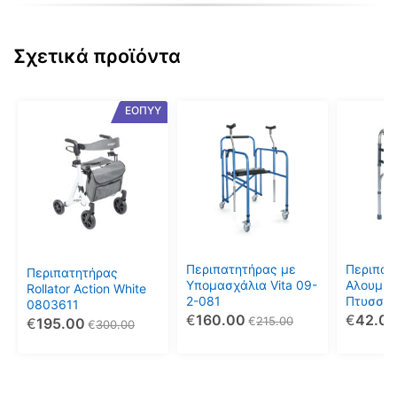
21.70€.
Σχετικά προϊόντα
ΕΟΠΥΥ
Περιπατητήρας με
Περιπατ
Περιπατητήρας
Υπομασχάλια Vita 09-
Αλουμιν
Rollator Action White
2-081
Πτυσσόμ
0803611
€
160.00
€
42.0
€
215.00
€
195.00
€
300.00