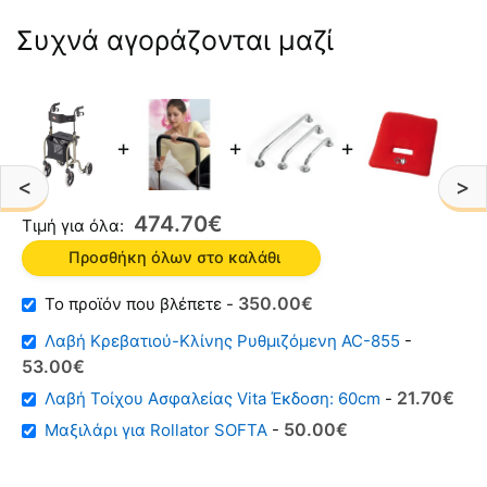
Συχνά αγοράζονται μαζί
+
+
+
<
>
474.70
€
Τιμή για όλα:
Προσθήκη όλων στο καλάθι
Original
Η
350.00
€
-
price
τρέχουσα
Λαβή Κρεβατιού-Κλίνης Ρυθμιζόμενη AC-855
-
was:
τιμή
Original
Η
53.00
€
446.00€.
είναι:
price
τρέχουσα
Original
Η
21.70
€
Λαβή Τοίχου Ασφαλείας Vita Έκδοση: 60cm
-
350.00€.
was:
τιμή
price
τρέχουσα
50.00
€
Μαξιλάρι για Rollator SOFTA
-
70.00€.
είναι:
was:
τιμή
53.00€.
29.00€.
είναι: