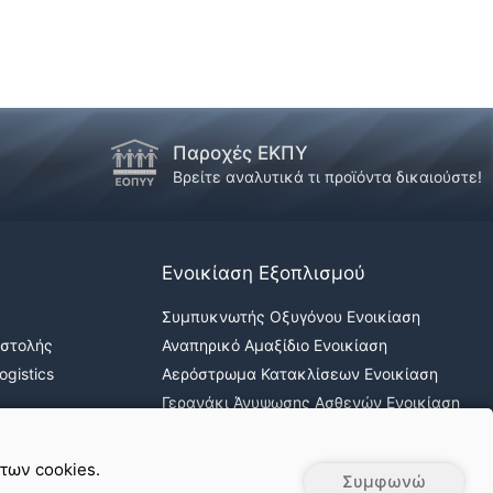
Παροχές ΕΚΠΥ
!
Βρείτε αναλυτικά τι προϊόντα δικαιούστε!
Ενοικίαση Εξοπλισμού
Συμπυκνωτής Οξυγόνου Ενοικίαση
οστολής
Αναπηρικό Αμαξίδιο Ενοικίαση
gistics
Αερόστρωμα Κατακλίσεων Ενοικίαση
Γερανάκι Άνυψωσης Ασθενών Ενοικίαση
Νοσοκομειακά κρεβάτια ενοικίαση
 των cookies.
Συμφωνώ