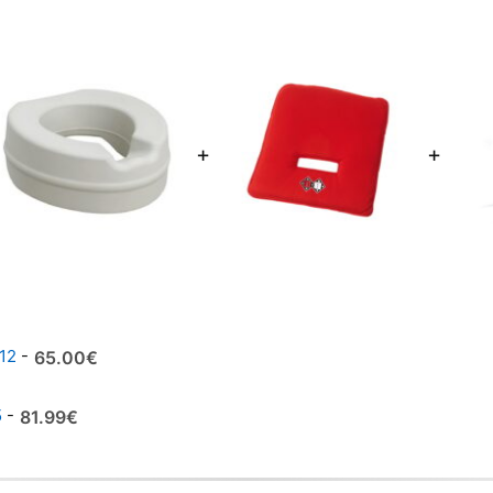
+
+
212
-
65.00
€
5
-
81.99
€