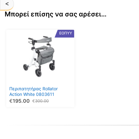
100.00€.
είναι:
<
81.99€.
Μπορεί επίσης να σας αρέσει…
ΕΟΠΥΥ
Περιπατητήρας Rollator
Action White 0803611
€
195.00
€
300.00