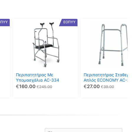
ΟΠΥΥ
ΕΟΠΥΥ
Περιπατητήρας Με
Περιπατητήρας Σταθερό
Υπομασχάλια AC-334
Απλός ECONOMY AC-30
€
160.00
€
27.00
€
245.00
€
39.00