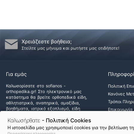
Χρειάζεστε βοήθεια;
Στείλτε μας μήνυμα και ρωτήστε μας οτιδήποτε!
Για εμάς
Πληροφορ
Καλωσορίσατε στο sofianos -
Πολιτική Επ
orthopedika.gr! Στο ηλεκτρονικό μας
Κανόνες Με
κατάστημα θα βρείτε ορθοπεδικά είδη,
Τρόποι Πλη
αθλητιατρικά, αναπηρικά, αμαξίδια,
βοηθήματα, ιατρικό εξοπλισμό, είδη
Επικοινωνία
άσκησης & φυσικοθεραπείας καθώς και
Ποιοι Είμαστ
δεκάδες προϊόντα υγείας & ομορφιάς,
Καλωσήρθατε
- Πολιτική Cookies
Εργαστείτε 
στις καλύτερες τιμές της αγοράς!
H ιστοσελίδα μας χρησιμοποιεί cookies για την βελτίωση τ
Περισσότερες πληροφορίες