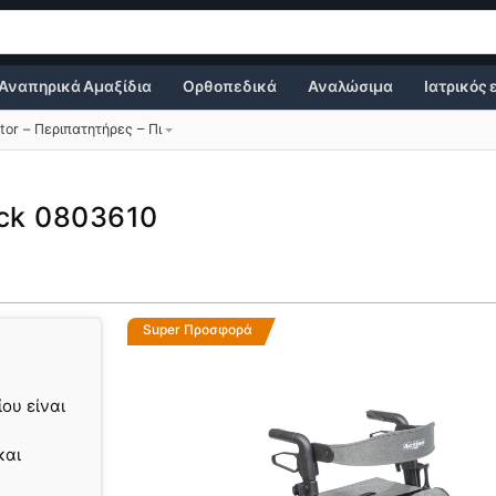
Αναπηρικά Αμαξίδια
Ορθοπεδικά
Αναλώσιμα
Ιατρικός
ator – Περιπατητήρες – Πι
ack 0803610
Super Προσφορά
ου είναι
και