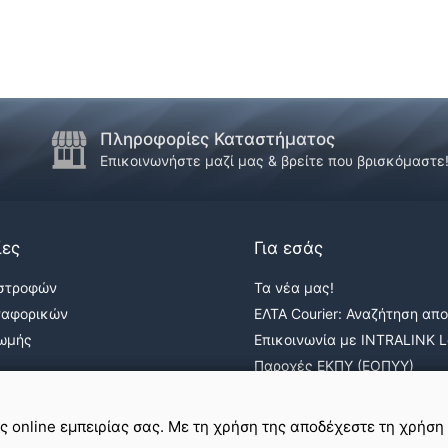
Πληροφορίες Καταστήματος
Επικοινωνήστε μαζί μας & βρείτε που βρισκόμαστε
ίες
Για εσάς
ιστροφών
Τα νέα μας!
ταφορικών
ΕΛΤΑ Courier: Αναζήτηση απ
ρωμής
Επικοινωνία με INTRALINK Lo
Παροχές ΕΚΠΥ (ΕΟΠΥΥ)
ε
σε εμάς
ης online εμπειρίας σας. Με τη χρήση της αποδέχεστε τη χρήση