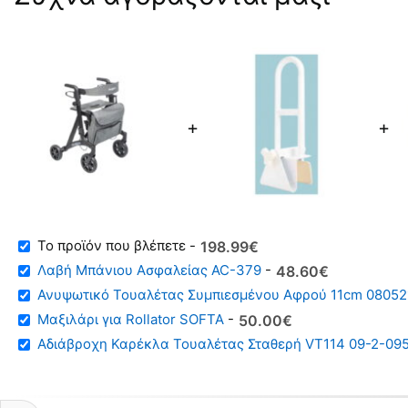
+
+
Original
Η
-
198.99
€
price
τρέχουσα
Λαβή Μπάνιου Ασφαλείας AC-379
-
48.60
€
was:
τιμή
Ανυψωτικό Τουαλέτας Συμπιεσμένου Αφρού 11cm 0805
300.00€.
είναι:
Μαξιλάρι για Rollator SOFTA
-
50.00
€
198.99€.
Original
Η
Αδιάβροχη Καρέκλα Τουαλέτας Σταθερή VT114 09-2-09
price
τρέχουσα
was:
τιμή