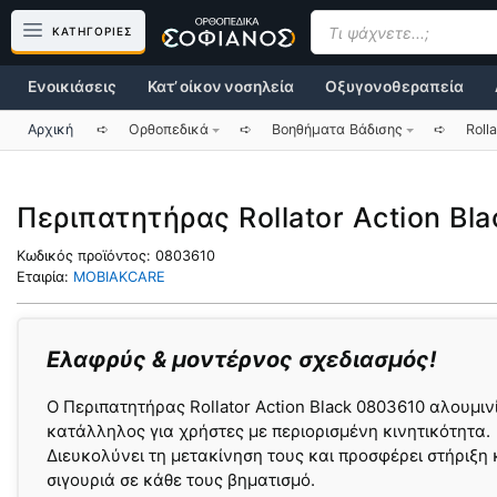
Μετάβαση
Products
search
ΚΑΤΗΓΟΡΙΕΣ
σε
περιεχόμενο
Ενοικιάσεις
Κατ’ οίκον νοσηλεία
Οξυγονοθεραπεία
Αρχική
➪
Ορθοπεδικά
➪
Βοηθήματα Βάδισης
➪
Roll
Περιπατητήρας Rollator Action Bl
Κωδικός προϊόντος:
0803610
Εταιρία:
MOBIAKCARE
Ελαφρύς & μοντέρνος σχεδιασμός!
Ο Περιπατητήρας Rollator Action Black 0803610 αλουμινί
κατάλληλος για χρήστες με περιορισμένη κινητικότητα.
Διευκολύνει τη μετακίνηση τους και προσφέρει στήριξη 
σιγουριά σε κάθε τους βηματισμό.