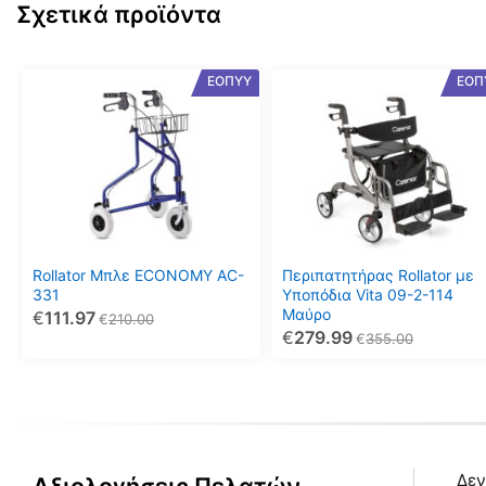
Σχετικά προϊόντα
ΕΟΠΥΥ
ΕΟΠ
Rollator Μπλε ECONOMY AC-
Περιπατητήρας Rollator με
331
Υποπόδια Vita 09-2-114
Mαύρο
€
111.97
€
210.00
€
279.99
€
355.00
Δεν
Αξιολογήσεις Πελατών