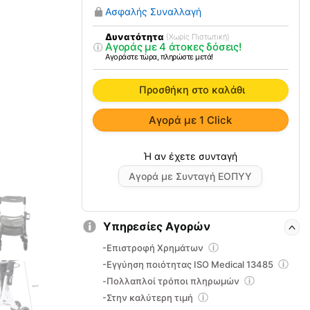
Rollator
Ασφαλής Συναλλαγή
Action
Black
Δυνατότητα
(Χωρίς Πιστωτική)
Αγοράς με 4 άτοκες δόσεις!
0803610
Αγοράστε τώρα, πληρώστε μετά!
ποσότητα
Προσθήκη στο καλάθι
Αγορά με 1 Click
Αγορά με Συνταγή ΕΟΠΥΥ
Υπηρεσίες Αγορών
-Επιστροφή Χρημάτων
-Εγγύηση ποιότητας ISO Medical 13485
-Πολλαπλοί τρόποι πληρωμών
-Στην καλύτερη τιμή