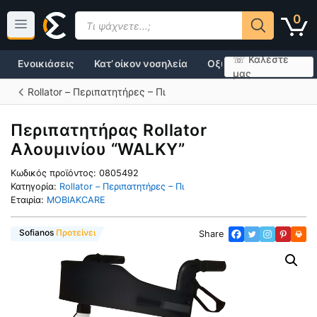
Μετάβαση
Products
0
σε
search
περιεχόμενο
☏ Καλέστε
Ενοικιάσεις
Κατ’ οίκον νοσηλεία
Οξυγονοθεραπεία
μας
Rollator – Περιπατητήρες – Πι
Περιπατητήρας Rollator
Αλουμινίου “WALKY”
Κωδικός προϊόντος:
0805492
Κατηγορία:
Rollator – Περιπατητήρες – Πι
Εταιρία:
MOBIAKCARE
Super Προσφορά
Sofianos
Προτείνει
Share