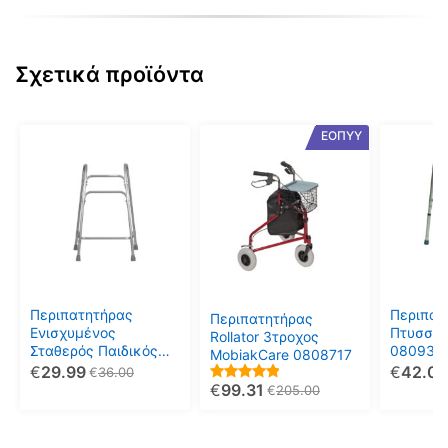
was:
τιμή
70.00€.
είναι:
53.00€.
Σχετικά προϊόντα
ΕΟΠΥΥ
Περιπατητήρας
Περιπατ
Περιπατητήρας
Ενισχυμένος
Πτυσσό
Rollator 3τροχος
Σταθερός Παιδικός
0809360
MobiakCare 0808717
0804450 Mobiak
€
29.99
€
42.0
€
36.00
€
99.31
5.00
€
205.00
out of 5