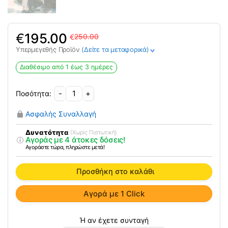
Original
Η
€
195.00
250.00
€
price
τρέχουσα
Υπερμεγεθής Προϊόν
(Δείτε τα μεταφορικά)
>
was:
τιμή
250.00€.
είναι:
Διαθέσιμο από 1 έως 3 ημέρες
195.00€.
-
+
Περιπατητήρας
Rollator
Ασφαλής Συναλλαγή
Αλουμινίου
“WALKY”
Δυνατότητα
(Χωρίς Πιστωτική)
Αγοράς με 4 άτοκες δόσεις!
ποσότητα
Αγοράστε τώρα, πληρώστε μετά!
Προσθήκη στο καλάθι
Αγορά με 1 Click