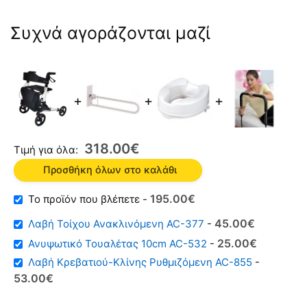
Συχνά αγοράζονται μαζί
+
+
+
318.00
€
Τιμή για όλα:
Προσθήκη όλων στο καλάθι
Original
Η
195.00
€
-
price
τρέχουσα
45.00
€
Λαβή Τοίχου Ανακλινόμενη AC-377
-
was:
τιμή
25.00
€
Ανυψωτικό Τουαλέτας 10cm AC-532
-
250.00€.
είναι:
Λαβή Κρεβατιού-Κλίνης Ρυθμιζόμενη AC-855
-
195.00€.
Original
Η
53.00
€
price
τρέχουσα