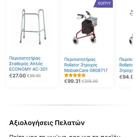
ΕΟΠΥΥ
Περιπατητήρας
Περιπατητήρας
Περιπατ
Σταθερός Απλός
Rollator 3τροχος
Rollator
ECONOMY AC-301
MobiakCare 0808717
3τροχος
€
27.00
€
39.00
€
94.95
€
99.31
5.00
€
205.00
out of 5
Αξιολογήσεις Πελατών