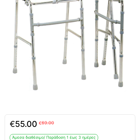
Original
Η
€
55.00
69.00
€
price
τρέχουσα
was:
τιμή
Άμεσα διαθέσιμο/ Παράδoση 1 έως 3 ημέρες