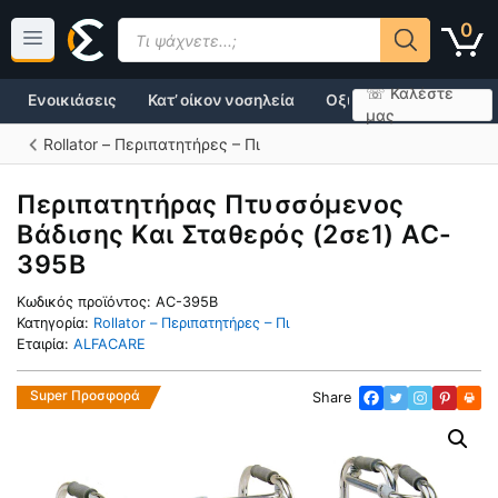
Μετάβαση
Products
0
σε
search
περιεχόμενο
☏ Καλέστε
Ενοικιάσεις
Κατ’ οίκον νοσηλεία
Οξυγονοθεραπεία
μας
Rollator – Περιπατητήρες – Πι
Περιπατητήρας Πτυσσόμενος
Βάδισης Και Σταθερός (2σε1) AC-
395B
Κωδικός προϊόντος:
AC-395B
Κατηγορία:
Rollator – Περιπατητήρες – Πι
Εταιρία:
ALFACARE
Super Προσφορά
Share