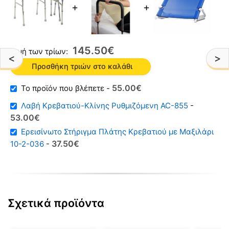
+
+
145.50
€
Τιμή των τρίων:
<
>
Προσθήκη τριών στο καλάθι
Original
Η
55.00
€
-
price
τρέχουσα
Λαβή Κρεβατιού-Κλίνης Ρυθμιζόμενη AC-855
-
was:
τιμή
Original
Η
53.00
€
69.00€.
είναι:
price
τρέχουσα
Ερεισίνωτο Στήριγμα Πλάτης Κρεβατιού με Μαξιλάρι
55.00€.
was:
τιμή
Original
Η
37.50
€
10-2-036
-
70.00€.
είναι:
price
τρέχουσα
53.00€.
was:
τιμή
65.00€.
είναι:
37.50€.
Σχετικά προϊόντα