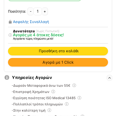
69.00€.
είναι:
55.00€.
-
+
Περιπατητήρας
Πτυσσόμενος
Ασφαλής Συναλλαγή
Βάδισης
Και
Δυνατότητα
(Χωρίς Πιστωτική)
Αγοράς με 4 άτοκες δόσεις!
Σταθερός
Αγοράστε τώρα, πληρώστε μετά!
(2σε1)
AC-
Προσθήκη στο καλάθι
395B
ποσότητα
Αγορά με 1 Click
Υπηρεσίες Αγορών
-Δωρεάν Μεταφορικά άνω των 55€
-Επιστροφή Χρημάτων
-Εγγύηση ποιότητας ISO Medical 13485
-Πολλαπλοί τρόποι πληρωμών
-Στην καλύτερη τιμή