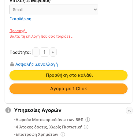
Επιλέξτε Μέγεθος
Εκκαθάριση
-
+
Συμπαγές
Προσαρμοζόμενο
Ασφαλής Συναλλαγή
Κολάρο
4090
Προσθήκη στο καλάθι
Oppo
ποσότητα
Αγορά με 1 Click
Υπηρεσίες Αγορών
-Δωρεάν Μεταφορικά άνω των 55€
-4 Άτοκες δόσεις, Χωρίς Πιστωτική
-Επιστροφή Χρημάτων