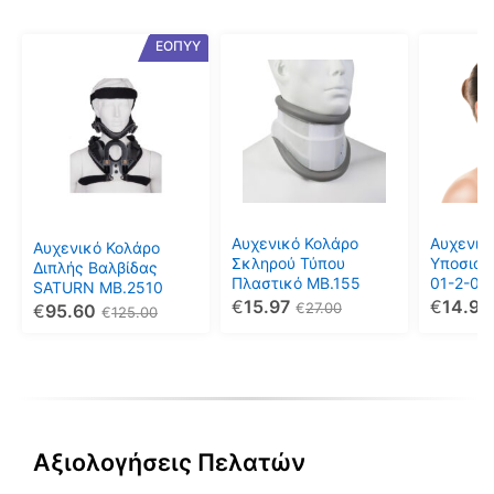
Αυτό
Αυτό
Αυτό
ΕΟΠΥΥ
το
το
το
προϊόν
προϊόν
προϊόν
έχει
έχει
έχει
πολλαπλές
πολλαπλές
πολλαπ
παραλλαγές.
παραλλαγές.
παραλλ
Οι
Οι
Οι
επιλογές
επιλογές
επιλογέ
μπορούν
μπορούν
μπορού
Αυχενικό Κολάρο
Αυχενικ
Αυχενικό Κολάρο
να
να
να
Σκληρού Τύπου
Υποσιαγ
Διπλής Βαλβίδας
Πλαστικό MB.155
01-2-00
επιλεγούν
επιλεγούν
επιλεγο
SATURN MB.2510
€
15.97
€
14.95
€
27.00
€
95.60
στη
στη
στη
€
125.00
σελίδα
σελίδα
σελίδα
του
του
του
προϊόντος
προϊόντος
προϊόντ
Αξιολογήσεις Πελατών