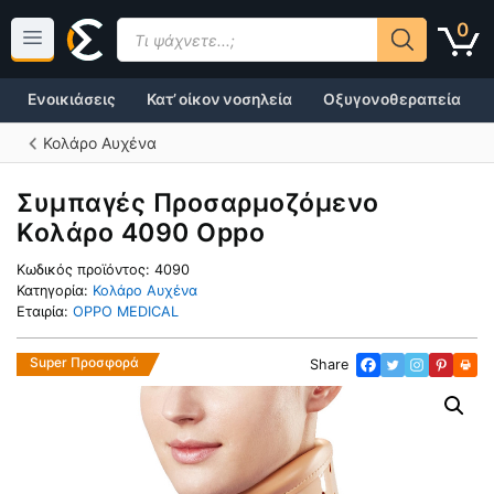
Μετάβαση
Products
0
σε
search
περιεχόμενο
Ενοικιάσεις
Κατ’ οίκον νοσηλεία
Οξυγονοθεραπεία
Κολάρο Αυχένα
Συμπαγές Προσαρμοζόμενο
Κολάρο 4090 Oppo
Κωδικός προϊόντος:
4090
Κατηγορία:
Κολάρο Αυχένα
Εταιρία:
OPPO MEDICAL
Super Προσφορά
Share