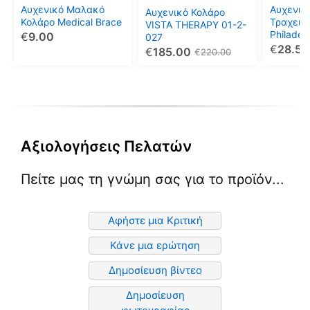
μπορούν
μπορούν
μπορού
Αυχενικό Μαλακό
Αυχενικ
Αυχενικό Κολάρο
να
να
να
Κολάρο Medical Brace
Τραχεια
VISTA THERAPY 01-2-
Philadel
€
9.00
επιλεγούν
επιλεγούν
επιλεγο
027
€
28.50
€
185.00
στη
στη
στη
€
220.00
σελίδα
σελίδα
σελίδα
του
του
του
προϊόντος
προϊόντος
προϊόντ
Αξιολογήσεις Πελατών
Πείτε μας τη γνώμη σας για το προϊόν...
Αφήστε μια Κριτική
Κάνε μια ερώτηση
Δημοσίευση βίντεο
Δημοσίευση