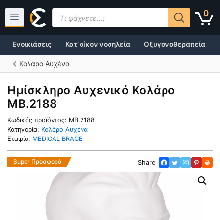
Μετάβαση
Products
0
σε
search
περιεχόμενο
Ενοικιάσεις
Κατ’ οίκον νοσηλεία
Οξυγονοθεραπεία
Κολάρο Αυχένα
Ημίσκληρο Αυχενικό Κολάρο
MB.2188
Κωδικός προϊόντος:
MB.2188
Κατηγορία:
Κολάρο Αυχένα
Εταιρία:
MEDICAL BRACE
Super Προσφορά
Share