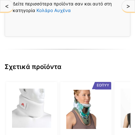
Δείτε περισσότερα προϊόντα σαν και αυτό στη
<
>
κατηγορία
Κολάρο Αυχένα
Σχετικά προϊόντα
Αυτό
Αυτό
Αυτό
ΕΟΠΥΥ
το
το
το
προϊόν
προϊόν
προϊόν
έχει
έχει
έχει
πολλαπλές
πολλαπλές
πολλαπ
παραλλαγές.
παραλλαγές.
παραλλ
Οι
Οι
Οι
επιλογές
επιλογές
επιλογέ