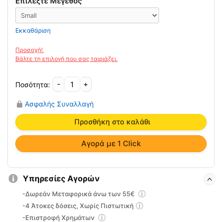
Επιλέξτε Μέγεθος
Εκκαθάριση
-
+
Ημίσκληρο
Αυχενικό
Ασφαλής Συναλλαγή
Κολάρο
MB.2188
Προσθήκη στο καλάθι
ποσότητα
Αγορά με 1 Click
Υπηρεσίες Αγορών
-Δωρεάν Μεταφορικά άνω των 55€
-4 Άτοκες δόσεις, Χωρίς Πιστωτική
-Επιστροφή Χρημάτων