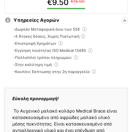
9.50
15.00
price
τρέχουσα
was:
τιμή
15.00€.
είναι:
Υπηρεσίες Αγορών
9.50€.
-Δωρεάν Μεταφορικά άνω των 55€
-4 Άτοκες δόσεις, Χωρίς Πιστωτική
-Επιστροφή Χρημάτων
-Εγγύηση ποιότητας ISO Medical 13485
-Πολλαπλοί τρόποι πληρωμών
-Στην καλύτερη τιμή
-Κουπόνι Έκπτωσης στην 2η παραγγελία
Εύκολη προσαρμογή!
Το Αυχενικό μαλακό κολάρο Medical Brace είναι
κατασκευασμένο από αφρώδες μαλακό υλικό
μέσης πυκνότητας. Είναι κατασκευασμένο από
αντιαλλεργικό υλικό και έχει επένδυση από