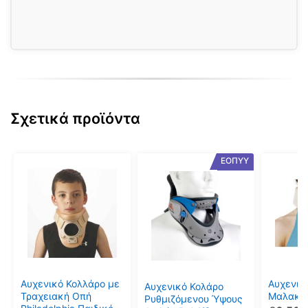
Σχετικά προϊόντα
Αυτό
Αυτό
Αυτό
ΕΟΠΥΥ
το
το
το
προϊόν
προϊόν
προϊόν
έχει
έχει
έχει
πολλαπλές
πολλαπλές
πολλαπ
παραλλαγές.
παραλλαγές.
παραλλ
Οι
Οι
Οι
επιλογές
επιλογές
επιλογέ
μπορούν
μπορούν
μπορού
Αυχενικό Κολλάρο με
Αυχενικ
Αυχενικό Κολάρο
να
να
να
Τραχειακή Οπή
Μαλακό 
Ρυθμιζόμενου Ύψους