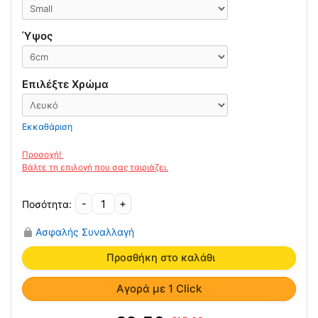
Ύψος
Επιλέξτε Χρώμα
Εκκαθάριση
-
+
Αυχενικό
Μαλακό
Ασφαλής Συναλλαγή
Κολάρο
Medical
Προσθήκη στο καλάθι
Brace
ποσότητα
Αγορά με 1 Click
Original
Η