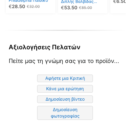
Philadelphia Παιδικό
€
6.50
επιλεγούν
επιλεγούν
επιλεγο
Διπλής Βαλβίδας
€
28.50
MB/COLLAR
€
32.00
€
53.50
στη
στη
στη
€
85.00
σελίδα
σελίδα
σελίδα
του
του
του
προϊόντος
προϊόντος
προϊόντ
Αξιολογήσεις Πελατών
Πείτε μας τη γνώμη σας για το προϊόν...
Αφήστε μια Κριτική
Κάνε μια ερώτηση
Δημοσίευση βίντεο
Δημοσίευση
φωτογραφίας