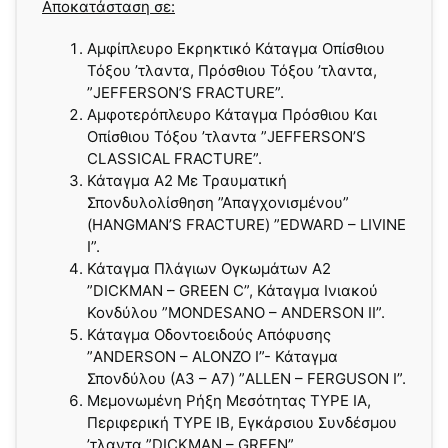
Αποκατάσταση σε:
Αμφίπλευρο Εκρηκτικό Κάταγμα Οπίσθιου
Τόξου ’τλαντα, Πρόσθιου Τόξου ’τλαντα,
”JEFFERSON’S FRACTURE”.
Αμφοτερόπλευρο Κάταγμα Πρόσθιου Και
Οπίσθιου Τόξου ’τλαντα ”JEFFERSON’S
CLASSICAL FRACTURE”.
Κάταγμα Α2 Με Τραυματική
Σπονδυλολίσθηση ”Απαγχονισμένου”
(HANGMAN’S FRACTURE) ”EDWARD – LIVINE
Ι”.
Κάταγμα Πλάγιων Ογκωμάτων Α2
”DICKMAN – GREEN C”, Κάταγμα Ινιακού
Κονδύλου ”MONDESANO – ANDERSON II”.
Κάταγμα Οδοντοειδούς Απόφυσης
”ANDERSON – ALONZO Ι”- Κάταγμα
Σπονδύλου (Α3 – A7) ”ALLEN – FERGUSON I”.
Μεμονωμένη Ρήξη Μεσότητας TYPE IA,
Περιφερική TYPE ΙB, Εγκάρσιου Συνδέσμου
’τλαντα ”DICKMAN – GREEN”.