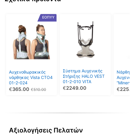
Αυτό
Αυτό
Αυτό
ΕΟΠΥΥ
το
το
το
προϊόν
προϊόν
προϊόν
έχει
έχει
έχει
πολλαπλές
πολλαπλές
πολλαπ
παραλλαγές.
παραλλαγές.
παραλλ
Οι
Οι
Οι
επιλογές
επιλογές
επιλογέ
μπορούν
μπορούν
μπορού
Σύστημα Αυχενικής
Αυχενοθωρακικός
Νάρθηκ
να
να
να
Στήριξης HALO VEST
νάρθηκας Vista CTO4
Αυχενοθ
01-2-010 VITA
επιλεγούν
επιλεγούν
επιλεγο
01-2-024
“Minerva 
€
2249.00
2-028
€
365.00
€
225.
στη
στη
στη
€
510.00
σελίδα
σελίδα
σελίδα
του
του
του
προϊόντος
προϊόντος
προϊόντ
Αξιολογήσεις Πελατών