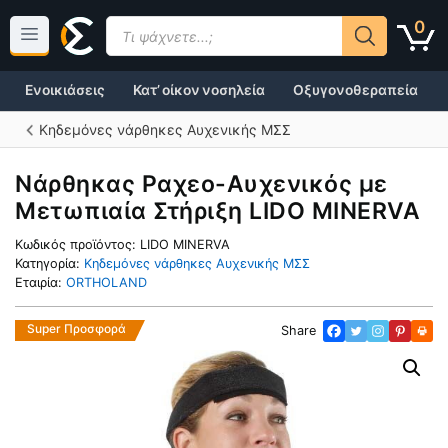
Μετάβαση
Products
0
σε
search
περιεχόμενο
Ενοικιάσεις
Κατ’ οίκον νοσηλεία
Οξυγονοθεραπεία
Κηδεμόνες νάρθηκες Αυχενικής ΜΣΣ
Νάρθηκας Ραχεo-Αυχενικός με
Μετωπιαία Στήριξη LIDO MINERVA
Κωδικός προϊόντος:
LIDO MINERVA
Κατηγορία:
Κηδεμόνες νάρθηκες Αυχενικής ΜΣΣ
Εταιρία:
ORTHOLAND
Super Προσφορά
Share