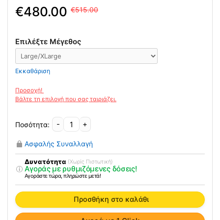
Original
Η
480.00
515.00
price
τρέχουσα
was:
τιμή
515.00€.
είναι:
Επιλέξτε Μέγεθος
480.00€.
Εκκαθάριση
-
+
Νάρθηκας
Ραχεo-
Ασφαλής Συναλλαγή
Αυχενικός
με
Δυνατότητα
(Χωρίς Πιστωτική)
Αγοράς με ρυθμιζόμενες δόσεις!
Μετωπιαία
Αγοράστε τώρα, πληρώστε μετά!
Στήριξη
LIDO
Προσθήκη στο καλάθι
MINERVA
ποσότητα