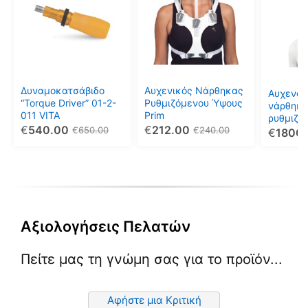
έχει
πολλαπλές
παραλλαγές.
Οι
επιλογές
μπορούν
Δυναμοκατσάβιδο
Αυχενικός Νάρθηκας
Αυχενοθ
να
“Torque Driver” 01-2-
Ρυθμιζόμενου Ύψους
νάρθηκ
011 VITA
Prim
επιλεγούν
ρυθμιζό
€
540.00
€
212.00
μη επεμ
€
650.00
€
240.00
€
1800
στη
αυχενικ
σελίδα
Lerman 
του
προϊόντος
Αξιολογήσεις Πελατών
Πείτε μας τη γνώμη σας για το προϊόν...
Αφήστε μια Κριτική