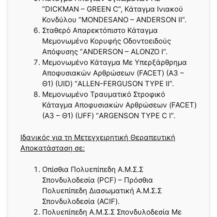
”DICKMAN – GREEN C”, Κάταγμα Ινιακού
Κονδύλου ”MONDESANO – ANDERSON II”.
Σταθερό Απαρεκτόπιστο Κάταγμα
Μεμονωμένο Κορυφής Οδοντοειδούς
Απόφυσης ”ANDERSON – ALONZO Ι”.
Μεμονωμένο Κάταγμα Με Υπερξάρθρημα
Αποφυσιακών Αρθρώσεων (FACET) (Α3 –
Θ1) (UID) “ALLEN-FERGUSON TYPE ΙI”.
Μεμονωμένο Τραυματικό Στροφικό
Κάταγμα Αποφυσιακών Αρθρώσεων (FACET)
(Α3 – Θ1) (UFF) “ARGENSON TYPE C I”.
Ιδανικός για τη Μετεγχειρητική Θεραπευτική
Αποκατάσταση σε:
Οπίσθια Πολυεπίπεδη Α.Μ.Σ.Σ
Σπονδυλοδεσία (PCF) – Πρόσθια
Πολυεπίπεδη Διασωματική Α.Μ.Σ.Σ
Σπονδυλοδεσία (ACIF).
Πολυεπίπεδη Α.Μ.Σ.Σ Σπονδυλοδεσία Με