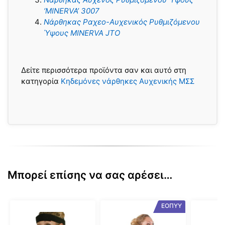
‘MINERVA’ 3007
Νάρθηκας Ραχεο-Αυχενικός Ρυθμιζόμενου
Ύψους MINERVA JTO
Δείτε περισσότερα προϊόντα σαν και αυτό στη
κατηγορία
Κηδεμόνες νάρθηκες Αυχενικής ΜΣΣ
Μπορεί επίσης να σας αρέσει…
Αυτό
Αυτό
Αυτό
ΕΟΠΥΥ
το
το
το