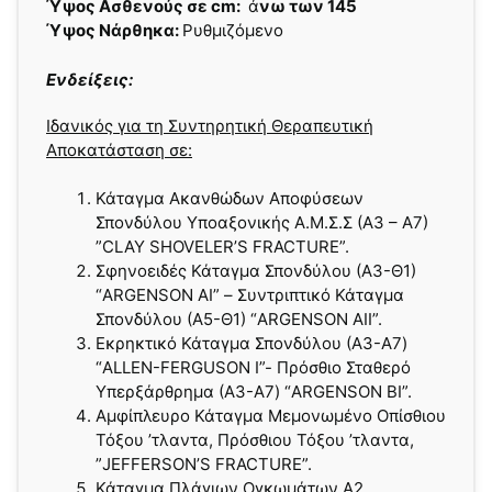
Ύψος Ασθενούς σε cm:
ά
νω των 145
Ύψος Νάρθηκα:
Ρυθμιζόμενο
Ενδείξεις:
Ιδανικός για τη Συντηρητική Θεραπευτική
Αποκατάσταση σε:
Κάταγμα Ακανθώδων Αποφύσεων
Σπονδύλου Υποαξονικής Α.Μ.Σ.Σ (Α3 – Α7)
”CLAY SHOVELER’S FRACTURE”.
Σφηνοειδές Κάταγμα Σπονδύλου (Α3-Θ1)
“ARGENSON AI” – Συντριπτικό Κάταγμα
Σπονδύλου (Α5-Θ1) “ARGENSON AIΙ”.
Εκρηκτικό Κάταγμα Σπονδύλου (Α3-A7)
“ALLEN-FERGUSON I”- Πρόσθιο Σταθερό
Υπερξάρθρημα (Α3-A7) “ARGENSON BI”.
Αμφίπλευρο Κάταγμα Μεμονωμένο Οπίσθιου
Τόξου ’τλαντα, Πρόσθιου Τόξου ’τλαντα,
”JEFFERSON’S FRACTURE”.
Κάταγμα Πλάγιων Ογκωμάτων Α2