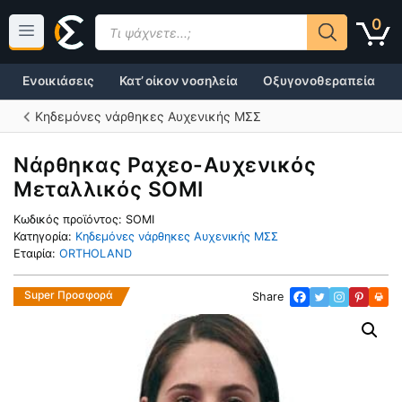
Μετάβαση
Products
0
σε
search
περιεχόμενο
Ενοικιάσεις
Κατ’ οίκον νοσηλεία
Οξυγονοθεραπεία
Κηδεμόνες νάρθηκες Αυχενικής ΜΣΣ
Νάρθηκας Ραχεο-Αυχενικός
Μεταλλικός SOMI
Κωδικός προϊόντος:
SOMI
Κατηγορία:
Κηδεμόνες νάρθηκες Αυχενικής ΜΣΣ
Εταιρία:
ORTHOLAND
Super Προσφορά
Share