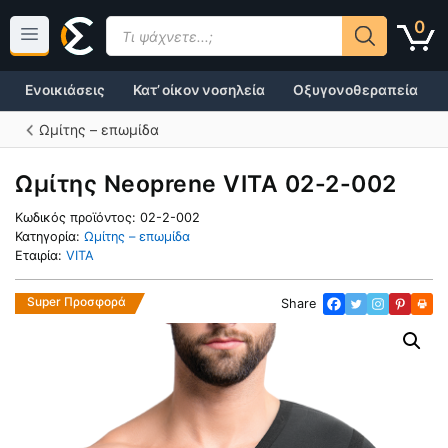
Μετάβαση
Products
0
σε
search
περιεχόμενο
Ενοικιάσεις
Κατ’ οίκον νοσηλεία
Οξυγονοθεραπεία
Ωμίτης – επωμίδα
Ωμίτης Νeoprene VITA 02-2-002
Κωδικός προϊόντος:
02-2-002
Κατηγορία:
Ωμίτης – επωμίδα
Εταιρία:
VITA
Super Προσφορά
Share