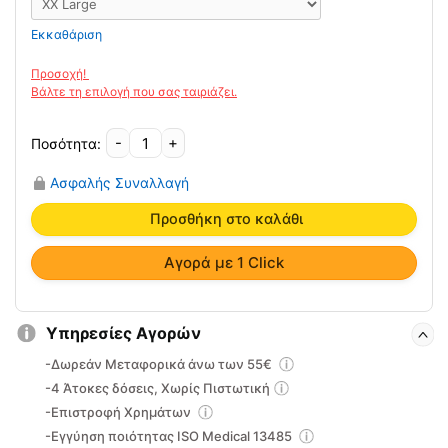
Εκκαθάριση
-
+
Ωμίτης
Νeoprene
Ασφαλής Συναλλαγή
VITA
02-
Προσθήκη στο καλάθι
2-
002
Αγορά με 1 Click
ποσότητα
Υπηρεσίες Αγορών
-Δωρεάν Μεταφορικά άνω των 55€
-4 Άτοκες δόσεις, Χωρίς Πιστωτική
-Επιστροφή Χρημάτων
-Εγγύηση ποιότητας ISO Medical 13485