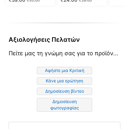
€
39.00
€
24.00
€
52.00
€
28.00
στη
στη
στη
σελίδα
σελίδα
σελίδα
του
του
του
προϊόντος
προϊόντος
προϊόντ
Αξιολογήσεις Πελατών
Πείτε μας τη γνώμη σας για το προϊόν...
Αφήστε μια Κριτική
Κάνε μια ερώτηση
Δημοσίευση βίντεο
Δημοσίευση
φωτογραφίας