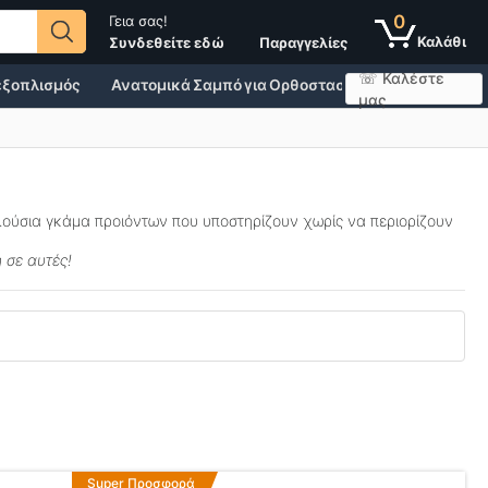
0
Γεια σας!
Παραγγελίες
Συνδεθείτε εδώ
☏ Καλέστε
 εξοπλισμός
Ανατομικά Σαμπό για Ορθοστασία
Άθληση, Υγεί
μας
λούσια γκάμα προιόντων που υποστηρίζουν χωρίς να περιορίζουν
 σε αυτές!
Αυτό
Super Προσφορά