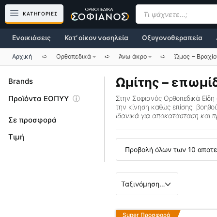
Μετάβαση
Products
search
ΚΑΤΗΓΟΡΙΕΣ
σε
περιεχόμενο
Ενοικιάσεις
Κατ’ οίκον νοσηλεία
Οξυγονοθεραπεία
Αρχική
➪
Ορθοπεδικά
➪
Άνω άκρο
➪
Ώμος – Βραχί
Ωμίτης – επωμί
Brands
Προϊόντα ΕΟΠΥΥ
Στην Σοφιανός Ορθοπεδικά Είδη
την κίνηση καθώς επίσης βοηθο
Ιδανικά για αποκατάσταση και π
Σε προσφορά
Τιμή
Προβολή όλων των 10 αποτ
Αυτό
Super Προσφορά