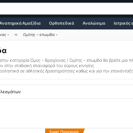
Αναπηρικά Αμαξίδια
Ορθοπεδικά
Αναλώσιμα
Ιατρικός
ονας
➪
Ωμίτης – επωμίδα
δα
 στην κατηγορία
Ώμος – Βραχίονας / Ωμίτης – επωμίδα
θα βρείτε μια π
ύν στην σταδιακή επαναφορά του εύρους κίνησης.
ροληπτικά σε αθλητικές δραστηριότητες καθώς και για την επανένταξη
ελεσμάτων
Αυτό
Super Προσφορά