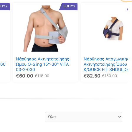
Αυτό
Αυτό
ΟΠΥΥ
ΕΟΠΥΥ
το
το
προϊόν
προϊόν
έχει
έχει
πολλαπλές
πολλαπλές
παραλλαγές.
παραλλαγές.
Οι
Οι
επιλογές
επιλογές
μπορούν
μπορούν
Νάρθηκας Ακινητοποίησης
Νάρθηκας Απαγωγικής
να
να
160
Ώμου O-Sling 15°-30° VITA
Ακινητοποίησης Ώμου 1
03-2-030
K/QUICK FIT SHOULDER
επιλεγούν
επιλεγούν
IMMOBILIZER Ortholand
€
60.00
€
82.50
€
118.00
€
150.00
στη
στη
σελίδα
σελίδα
του
του
προϊόντος
προϊόντος