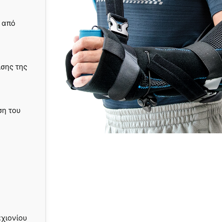
 από
ισης της
ση του
χιονίου