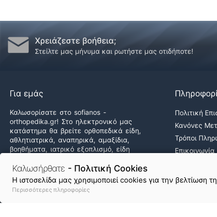
Χρειάζεστε βοήθεια;
Στείλτε μας μήνυμα και ρωτήστε μας οτιδήποτε!
Για εμάς
Πληροφορ
Καλωσορίσατε στο sofianos -
Πολιτική Επ
orthopedika.gr! Στο ηλεκτρονικό μας
Κανόνες Με
κατάστημα θα βρείτε ορθοπεδικά είδη,
Τρόποι Πλη
αθλητιατρικά, αναπηρικά, αμαξίδια,
βοηθήματα, ιατρικό εξοπλισμό, είδη
Επικοινωνία
άσκησης & φυσικοθεραπείας καθώς και
Ποιοι Είμαστ
δεκάδες προϊόντα υγείας & ομορφιάς,
Καλωσήρθατε
- Πολιτική Cookies
Εργαστείτε 
στις καλύτερες τιμές της αγοράς!
H ιστοσελίδα μας χρησιμοποιεί cookies για την βελτίωση τ
Περισσότερες πληροφορίες