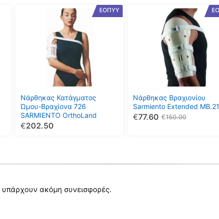
Αυτό
Αυτό
ΕΟΠΥΥ
Ε
το
το
προϊόν
προϊόν
έχει
έχει
πολλαπλές
πολλαπλές
παραλλαγές.
παραλλαγές.
Οι
Οι
επιλογές
επιλογές
μπορούν
μπορούν
Νάρθηκας Κατάγματος
Νάρθηκας Βραχιονίου
να
να
Ώμου-Βραχίονα 726
Sarmiento Extended MB.2
SARMIENTO OrthoLand
€
77.60
επιλεγούν
επιλεγούν
€
150.00
€
202.50
στη
στη
σελίδα
σελίδα
του
του
προϊόντος
προϊόντος
 υπάρχουν ακόμη συνεισφορές.