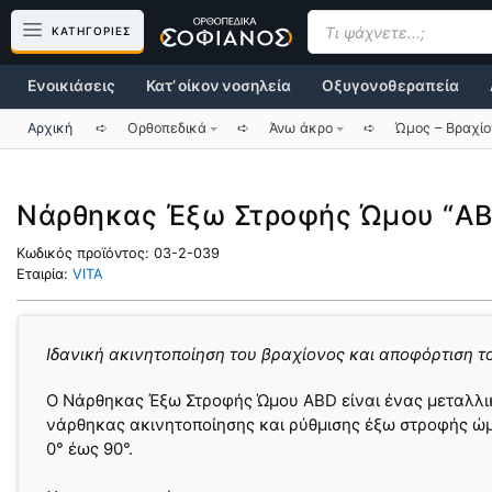
Μετάβαση
Products
search
ΚΑΤΗΓΟΡΙΕΣ
σε
περιεχόμενο
Ενοικιάσεις
Κατ’ οίκον νοσηλεία
Οξυγονοθεραπεία
Αρχική
➪
Ορθοπεδικά
➪
Άνω άκρο
➪
Ώμος – Βραχί
Νάρθηκας Έξω Στροφής Ώμου “AB
Κωδικός προϊόντος:
03-2-039
Εταιρία:
VITA
Ιδανική ακινητοποίηση του βραχίονος και αποφόρτιση τ
Ο Νάρθηκας Έξω Στροφής Ώμου ABD είναι ένας μεταλλι
νάρθηκας ακινητοποίησης και ρύθμισης έξω στροφής ώ
0° έως 90°.