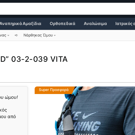
Αναπηρικά Αμαξίδια
Ορθοπεδικά
Αναλώσιμα
Ιατρικός
ονας
➪
Νάρθηκας Ώμου
D” 03-2-039 VITA
Super Προσφορά
ου ώμου!
κός
μου από