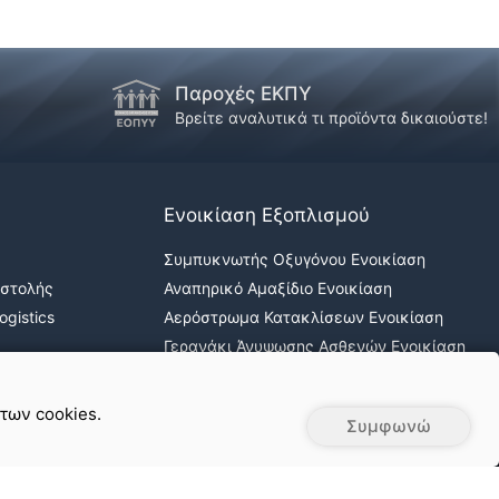
Παροχές ΕΚΠΥ
!
Βρείτε αναλυτικά τι προϊόντα δικαιούστε!
Ενοικίαση Εξοπλισμού
Συμπυκνωτής Οξυγόνου Ενοικίαση
οστολής
Αναπηρικό Αμαξίδιο Ενοικίαση
gistics
Αερόστρωμα Κατακλίσεων Ενοικίαση
Γερανάκι Άνυψωσης Ασθενών Ενοικίαση
Νοσοκομειακά κρεβάτια ενοικίαση
 των cookies.
Συμφωνώ