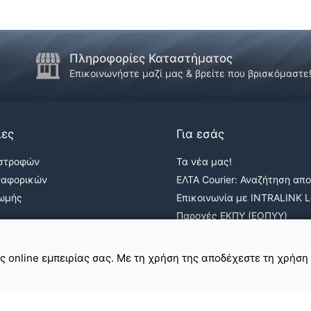
Πληροφορίες Καταστήματος
Επικοινωνήστε μαζί μας & βρείτε που βρισκόμαστε
ίες
Για εσάς
ιστροφών
Τα νέα μας!
ταφορικών
ΕΛΤΑ Courier: Αναζήτηση απ
ρωμής
Επικοινωνία με INTRALINK Lo
Παροχές ΕΚΠΥ (ΕΟΠΥΥ)
ε
σε εμάς
ης online εμπειρίας σας. Με τη χρήση της αποδέχεστε τη χρήση
Όροι Χρήσης & Απόρρητο
Πολιτική Cookies
Χάρτης Ιστοτόπου