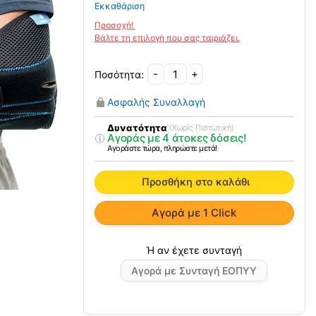
Εκκαθάριση
-
+
Νάρθηκας
Έξω
Ασφαλής Συναλλαγή
Στροφής
Ώμου
Δυνατότητα
(Χωρίς Πιστωτική)
Αγοράς με 4 άτοκες δόσεις!
"ABD"
Αγοράστε τώρα, πληρώστε μετά!
03-
2-
Προσθήκη στο καλάθι
039
VITA
Αγορά με 1 Click
ποσότητα
Αγορά με Συνταγή ΕΟΠΥΥ