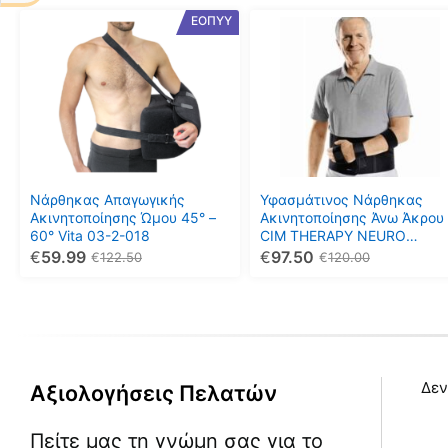
Αυτό
Αυτό
ΕΟΠΥΥ
το
το
προϊόν
προϊόν
έχει
έχει
πολλαπλές
πολλαπλές
παραλλαγές.
παραλλαγές.
Οι
Οι
επιλογές
επιλογές
μπορούν
μπορούν
Νάρθηκας Απαγωγικής
Υφασμάτινος Νάρθηκας
να
να
Ακινητοποίησης Ώμου 45° –
Ακινητοποίησης Άνω Άκρου
60° Vita 03-2-018
CIM THERAPY NEURO
επιλεγούν
επιλεγούν
RESTRICT
€
59.99
€
97.50
€
122.50
€
120.00
στη
στη
σελίδα
σελίδα
του
του
προϊόντος
προϊόντος
Δεν
Αξιολογήσεις Πελατών
Πείτε μας τη γνώμη σας για το